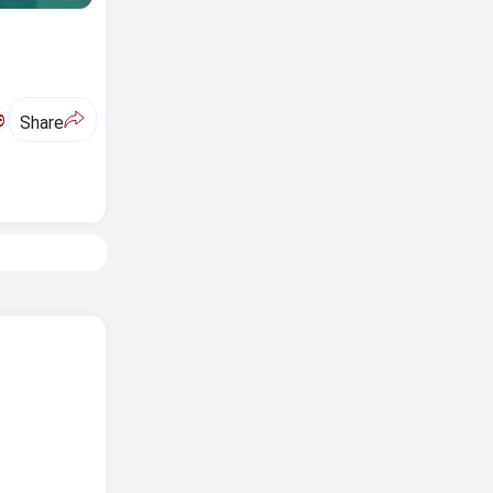
ಅ
Share