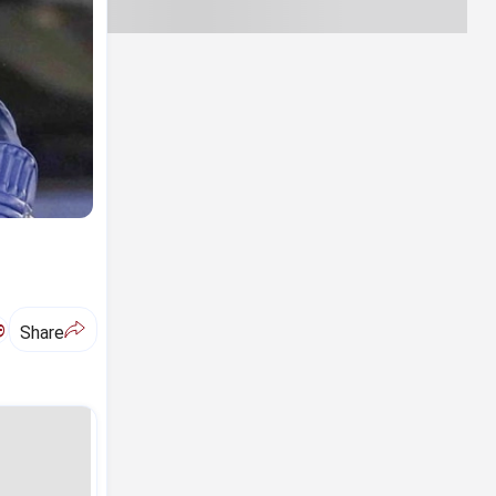
ಅ
Share