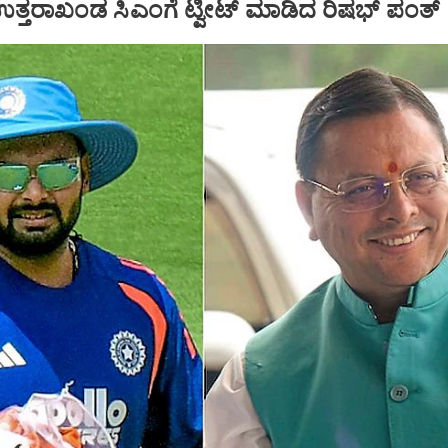
ತರಾಖಂಡ ಸಿಎಂಗೆ ಟ್ವೀಟ್‌ ಮಾಡಿದ ರಿಷಭ್‌ ಪಂತ್