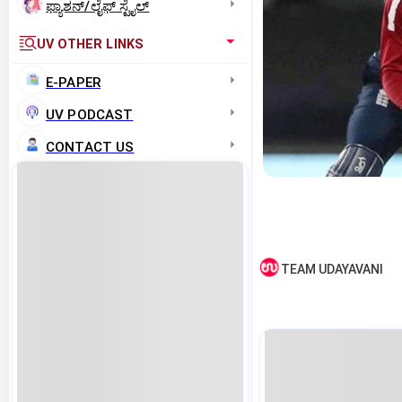
ಫ್ಯಾಶನ್/ಲೈಫ್‌ ಸ್ಟೈಲ್
UV OTHER LINKS
E-PAPER
UV PODCAST
CONTACT US
TEAM UDAYAVANI