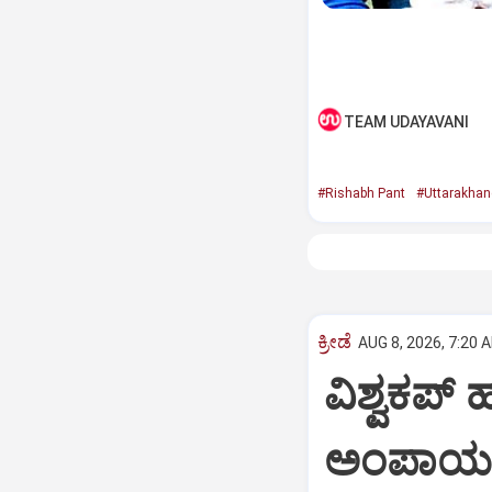
TEAM UDAYAVANI
#Rishabh Pant
#Uttarakhan
ಕ್ರೀಡೆ
AUG 8, 2026, 7:20 
ವಿಶ್ವಕಪ್
ಅಂಪಾಯರ್‌