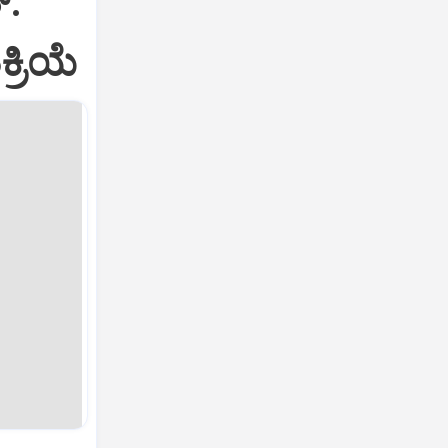
:‌
್ರಿಯೆ