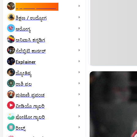
ಇಸ್ರೇಲ್- ಇರಾನ್‌ ಯುದ್ಧ
ಶಿಕ್ಷಣ / ಉದ್ಯೋಗ
ಆರೋಗ್ಯ
ಅನಿವಾಸಿ ಕನ್ನಡಿಗ
ಸೆಲೆಬ್ರಿಟಿ ಕಾರ್ನರ್‌
Explainer
ಜ್ಯೋತಿಷ್ಯ
ರಾಶಿ ಫಲ
ಪುಟಾಣಿ ಪ್ರಪಂಚ
ವೀಡಿಯೊ ಗ್ಯಾಲರಿ
ಫೋಟೋ ಗ್ಯಾಲರಿ
ರೀಲ್ಸ್