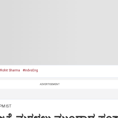
Rohit Sharma
#IndvsEng
ADVERTISEMENT
 PM IST