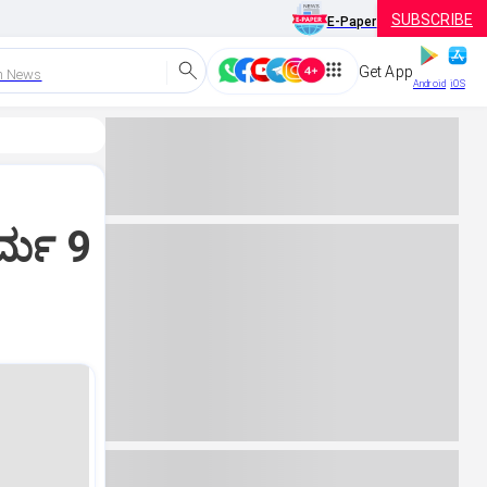
SUBSCRIBE
E-Paper
Get App
h News
Android
iOS
ಶರ್ಮ 9