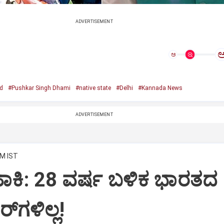
ADVERTISEMENT
ಅ
d
#Pushkar Singh Dhami
#native state
#Delhi
#Kannada News
ADVERTISEMENT
AM IST
‌ ಹಾಕಿ: 28 ವರ್ಷ ಬಳಿಕ ಭಾರತದ
ಗಳಿಲ್ಲ!