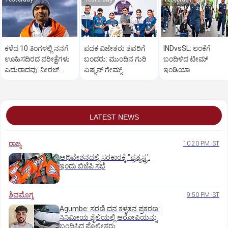
ಕಳೆದ 10 ತಿಂಗಳಲ್ಲಿ ನನಗೆ
ಪದಕ ವಿಜೇತರು ತವರಿಗೆ
INDvsSL: ಲಂಕೆಗೆ
ಊಹಿಸದಿರದ ಪರೀಕ್ಷೆಗಳು
ಬಂದರು: ಮುಂದಿನ ಗುರಿ
ಬಂದಿಳಿದ ಟೀಮ್
ಎದುರಾದವು: ನೀರಜ್
ಏಷ್ಯನ್‌ ಗೇಮ್ಸ್‌
ಇಂಡಿಯಾ
ಚೋಪ್ರಾ
LATEST NEWS
ರಾಜ್ಯ
10:20 PM IST
ಅಧಿವೇಶನದಲ್ಲಿ ಸರಕಾರಕ್ಕೆ "ಪ್ರತ್ಯಸ್ತ್ರ':
ಇಂದು ಬಿಜೆಪಿ ಸಭೆ
ಶಿವಮೊಗ್ಗ
9:50 PM IST
Agumbe: ಸರಣಿ ದನ ಕಳ್ಳತನ ಪ್ರಕರಣ:
ಸಿನಿಮೀಯ ಶೈಲಿಯಲ್ಲಿ ಆರೋಪಿಯನ್ನು
ಬಂಧಿಸಿದ ಪೊಲೀಸರು