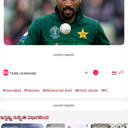
ADVERTISEMENT
ಅ
ಅ
TEAM UDAYAVANI
#Islamabad
#Pakistan
#Mohammad Amir
#British citizen
#IPL
ADVERTISEMENT
ಇನ್ನಷ್ಟು ಸುದ್ದಿ ಈ ವಿಭಾಗದಿಂದ
Yesterday
Yesterday
Yesterday