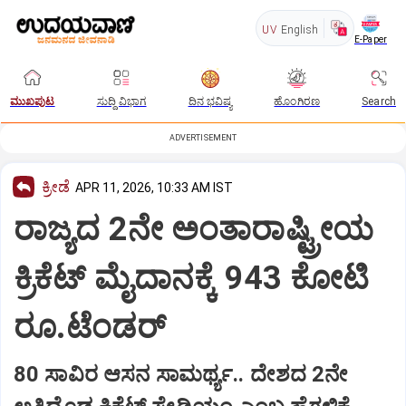
UV
English
E-Paper
ಮುಖಪುಟ
ಸುದ್ದಿ ವಿಭಾಗ
ದಿನ ಭವಿಷ್ಯ
ಹೊಂಗಿರಣ
Search
ADVERTISEMENT
ಕ್ರೀಡೆ
APR 11, 2026, 10:33 AM IST
ರಾಜ್ಯದ 2ನೇ ಅಂತಾರಾಷ್ಟ್ರೀಯ
ಕ್ರಿಕೆಟ್‌ ಮೈದಾನಕ್ಕೆ 943 ಕೋಟಿ
ರೂ.ಟೆಂಡರ್‌
80 ಸಾವಿರ ಆಸನ ಸಾಮರ್ಥ್ಯ.. ದೇಶದ 2ನೇ