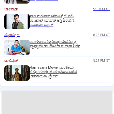
ಬಾಲಿವುಡ್‌
9:10 PM IST
ಸಾಲ ಮರುಪಾವತಿಸದ ಹಿನ್ನೆಲೆ: ನಟ
ರಾಜಪಾಲ್ ಯಾದವ್‌ ಆಸ್ತಿ ಹರಾಜಿಗೆ
ಮುಂದಾದ ಬ್ಯಾಂಕ್
ದಕ್ಷಿಣಕನ್ನಡ
8:28 PM IST
ಮಂಗಳೂರು ವಿಶ್ವವಿದ್ಯಾಲಯದ ನಿವೃತ್ತ
ಪ್ರಾಧ್ಯಾಪಕಿ ಡಾ. ವಹೀದಾ ಸುಲ್ತಾನಾ ನಿಧನ
ಬಾಲಿವುಡ್‌
8:21 PM IST
Ramayana Movie: ಭಾರತೀಯ
ಚಿತ್ರರಂಗದಲ್ಲೇ ಹೊಸ ಇತಿಹಾಸ ಬರೆದ
ʼರಾಮಾಯಣʼ ಟ್ರೇಲರ್