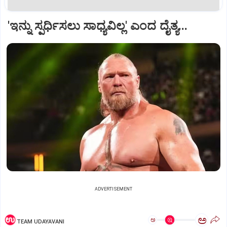
'ಇನ್ನು ಸ್ಪರ್ಧಿಸಲು ಸಾಧ್ಯವಿಲ್ಲ' ಎಂದ ದೈತ್ಯ...
ADVERTISEMENT
ಅ
ಅ
TEAM UDAYAVANI