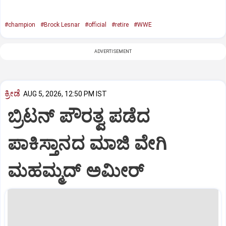
#champion
#Brock Lesnar
#official
#retire
#WWE
ADVERTISEMENT
ಕ್ರೀಡೆ
AUG 5, 2026, 12:50 PM IST
ಬ್ರಿಟನ್ ಪೌರತ್ವ ಪಡೆದ
ಪಾಕಿಸ್ತಾನದ ಮಾಜಿ ವೇಗಿ
ಮಹಮ್ಮದ್ ಅಮೀರ್