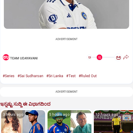
ADVERTISEMENT
ಅ
ಅ
TEAM UDAYAVANI
#Series
#Sai Sudharsan
#Sri Lanka
#Test
#Ruled Out
ADVERTISEMENT
ಇನ್ನಷ್ಟು ಸುದ್ದಿ ಈ ವಿಭಾಗದಿಂದ
3 hours ago
5 hours ago
10 hours ago