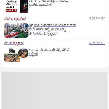
Garland: ಗುಣವಿಲ್ಲದ ಸೌಂದರ್ಯ
ಒಣಗಿದ ಹಾರದಂತೆ
ವೆಬ್ ಎಕ್ಸ್‌ಕ್ಲೂಸಿವ್
5:58 PM IST
ನಿವೃತ್ತಿಯ ಅನಂತರ ಚೀನಿಯರ ಬದುಕು
ಹೇಗೆ: ಹಾವು, ಕಪ್ಪೆ, ಕೀಟಗಳನ್ನು
ಚೀನಿಯರು ತಿನ್ನುತ್ತಾರಾ?
ಯುವಿ ಫ್ಯೂಷನ್
5:52 PM IST
Kerala: ದೇವರ ನಾಡಿನಲ್ಲಿ ಮೌನ
ಕಣ್ಣೀರು