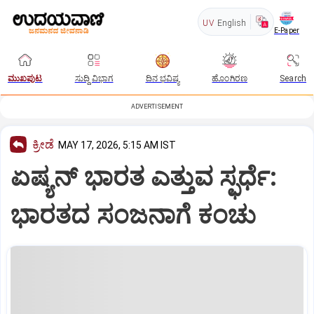
UV
English
E-Paper
ಮುಖಪುಟ
ಸುದ್ದಿ ವಿಭಾಗ
ದಿನ ಭವಿಷ್ಯ
ಹೊಂಗಿರಣ
Search
ADVERTISEMENT
ಕ್ರೀಡೆ
MAY 17, 2026, 5:15 AM IST
ಏಷ್ಯನ್‌ ಭಾರತ ಎತ್ತುವ ಸ್ಫರ್ಧೆ:
ಭಾರತದ ಸಂಜನಾಗೆ ಕಂಚು