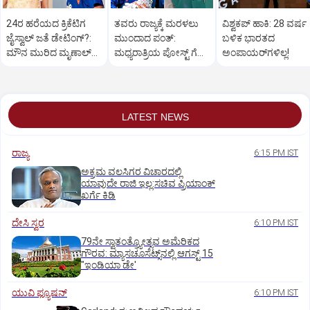
24ರ ಹರೆಯದ ಕ್ರಿಕೆಟಿಗ
ತವರು ರಾಜ್ಯಕ್ಕೆ ಮರಳಲು
ವಿಶ್ವಕಪ್‌ ಹಾಕಿ: 28 ವರ್ಷ
ಜೈಸ್ವಾಲ್‌ ಜತೆ ಡೇಟಿಂಗ್?:‌
ಮುಂದಾದ ಪಂತ್:‌
ಬಳಿಕ ಭಾರತದ
ಮೌನ ಮುರಿದ ಮೃಣಾಲ್‌
ಮಧ್ಯರಾತ್ರಿಯ ಪೋಸ್ಟ್‌ ಗೆ
ಅಂಪಾಯರ್‌ಗಳಿಲ್ಲ!
ಠಾಕೂರ್
ಸಿಎಂ ಧಾಮಿ ಪ್ರತಿಕ್ರಿಯೆ
LATEST NEWS
ರಾಜ್ಯ
6:15 PM IST
ಅಕ್ರಮ ವಲಸಿಗರ ವಿಚಾರದಲ್ಲಿ
ಯಾವುದೇ ರಾಜಿ ಇಲ್ಲ:ಸಚಿವ ಪ್ರಿಯಾಂಕ್
ಖರ್ಗೆ ಕಿಡಿ
ದೇಸಿ ಸ್ವರ
6:10 PM IST
79ನೇ ಸ್ವಾತಂತ್ರ್ಯೋತ್ಸವ ಅಮೆರಿಕದ
ಗೌರವ: ಮ್ಯಾಸಚೂಸೆಟ್ಸ್‌ನಲ್ಲಿ ಆಗಸ್ಟ್‌ 15
"ಇಂಡಿಯಾ ಡೇ'
ಯುವಿ ಫ್ಯೂಷನ್
6:10 PM IST