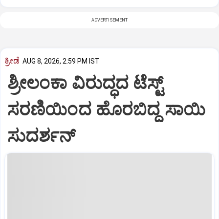
ADVERTISEMENT
ಕ್ರೀಡೆ
AUG 8, 2026, 2:59 PM IST
ಶ್ರೀಲಂಕಾ ವಿರುದ್ಧದ ಟೆಸ್ಟ್
ಸರಣಿಯಿಂದ ಹೊರಬಿದ್ದ ಸಾಯಿ
ಸುದರ್ಶನ್