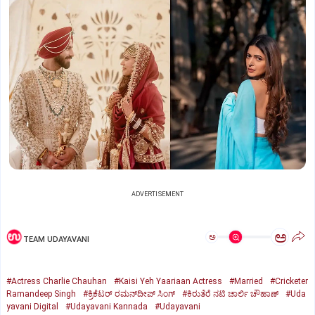
ADVERTISEMENT
ಅ
ಅ
TEAM UDAYAVANI
#Actress Charlie Chauhan
#Kaisi Yeh Yaariaan Actress
#Married
#Cricketer
Ramandeep Singh
#ಕ್ರಿಕೆಟರ್‌ ರಮನ್‌ದೀಪ್‌ ಸಿಂಗ್
#ಕಿರುತೆರೆ ನಟಿ ಚಾರ್ಲಿ ಚೌಹಾಣ್
#Uda
yavani Digital
#Udayavani Kannada
#Udayavani