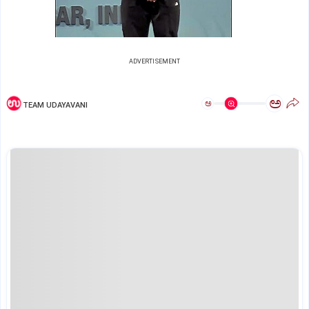
ADVERTISEMENT
ಅ
ಅ
TEAM UDAYAVANI