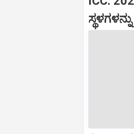
ICC: 202
ಸ್ಥಳಗಳನ್ನ