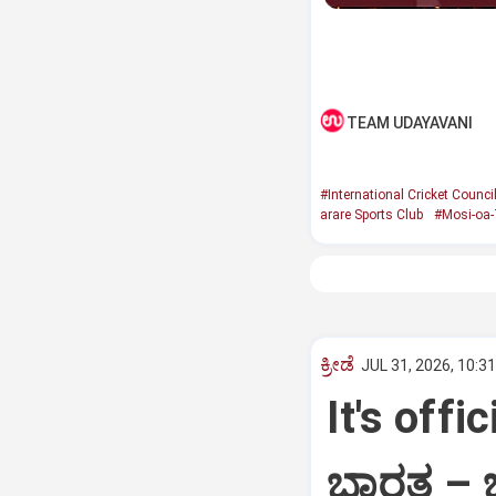
TEAM UDAYAVANI
#International Cricket Counci
arare Sports Club
#Mosi-oa-
ಕ್ರೀಡೆ
JUL 31, 2026, 10:3
It's offi
ಭಾರತ – ಬ್