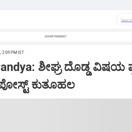
Searc
ADVERTISEMENT
, 2:09 PM IST
andya: ಶೀಘ್ರ ದೊಡ್ಡ ವಿಷಯ ಪ
 ಪೋಸ್ಟ್‌ ಕುತೂಹಲ