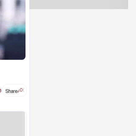
ಅ
Share