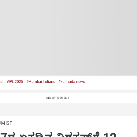
ist
#IPL 2025
#Mumbai Indians
#kannada news
ADVERTISEMENT
 PM IST