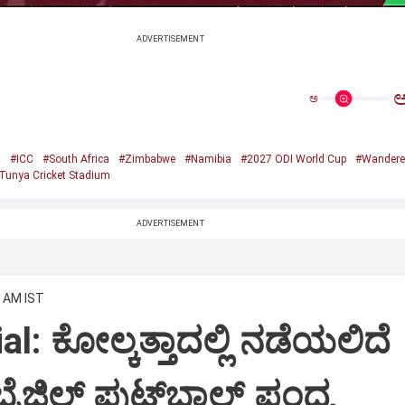
ADVERTISEMENT
ಅ
l
#ICC
#South Africa
#Zimbabwe
#Namibia
#2027 ODI World Cup
#Wandere
Tunya Cricket Stadium
ADVERTISEMENT
1 AM IST
cial: ಕೋಲ್ಕತ್ತಾದಲ್ಲಿ ನಡೆಯಲಿದೆ
ರೆಜಿಲ್ ಫುಟ್‌ಬಾಲ್ ಪಂದ್ಯ