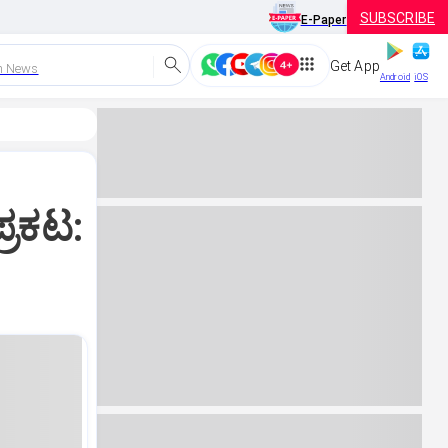
SUBSCRIBE
E-Paper
Get App
h News
Android
iOS
್ರಕಟ: