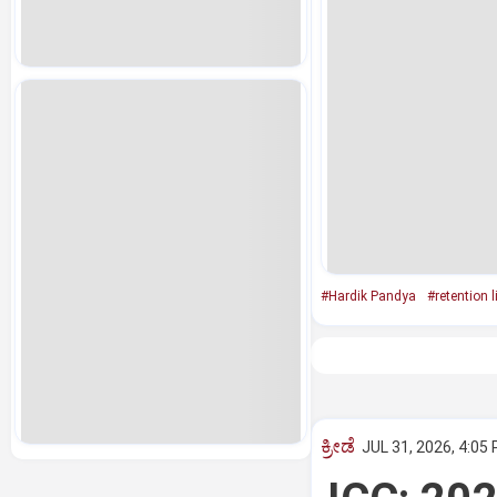
#Hardik Pandya
#retention l
ಕ್ರೀಡೆ
JUL 31, 2026, 4:05