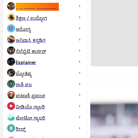
ಇಸ್ರೇಲ್- ಇರಾನ್‌ ಯುದ್ಧ
ಶಿಕ್ಷಣ / ಉದ್ಯೋಗ
ಆರೋಗ್ಯ
ಅನಿವಾಸಿ ಕನ್ನಡಿಗ
ಸೆಲೆಬ್ರಿಟಿ ಕಾರ್ನರ್‌
Explainer
ಜ್ಯೋತಿಷ್ಯ
ರಾಶಿ ಫಲ
ಪುಟಾಣಿ ಪ್ರಪಂಚ
ವೀಡಿಯೊ ಗ್ಯಾಲರಿ
ಫೋಟೋ ಗ್ಯಾಲರಿ
ರೀಲ್ಸ್