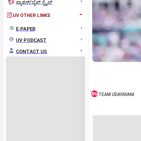
ಫ್ಯಾಶನ್/ಲೈಫ್‌ ಸ್ಟೈಲ್
UV OTHER LINKS
E-PAPER
UV PODCAST
CONTACT US
TEAM UDAYAVANI