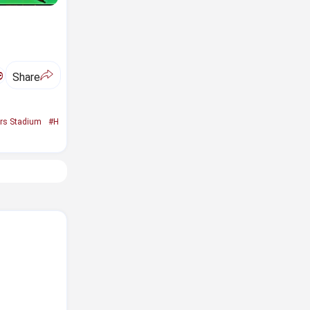
ಅ
Share
rs Stadium
#H