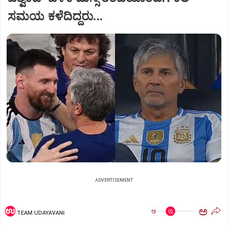
ಸಮಯ ಕಳೆದಿದ್ದರು...
ADVERTISEMENT
ಅ
ಅ
TEAM UDAYAVANI