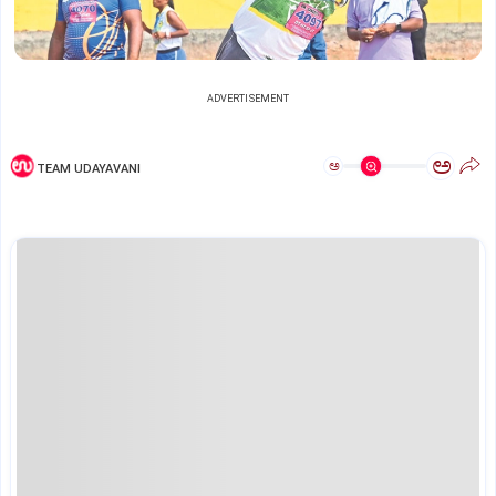
ADVERTISEMENT
ಅ
ಅ
TEAM UDAYAVANI