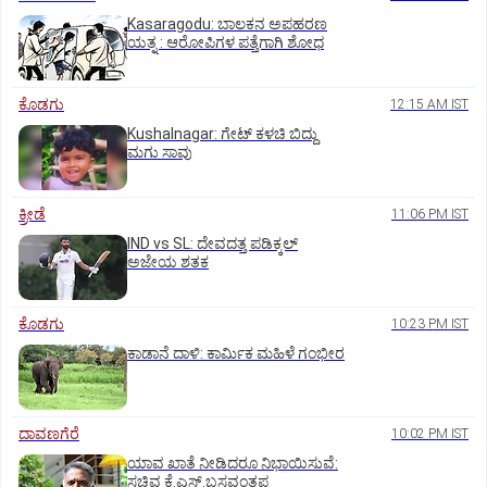
Kasaragodu: ಬಾಲಕನ ಅಪಹರಣ
ಯತ್ನ : ಆರೋಪಿಗಳ ಪತ್ತೆಗಾಗಿ ಶೋಧ
ಕೊಡಗು
12:15 AM IST
Kushalnagar: ಗೇಟ್ ಕಳಚಿ ಬಿದ್ದು
ಮಗು ಸಾವು
ಕ್ರೀಡೆ
11:06 PM IST
IND vs SL: ದೇವದತ್ತ ಪಡಿಕ್ಕಲ್‌
ಅಜೇಯ ಶತಕ
ಕೊಡಗು
10:23 PM IST
ಕಾಡಾನೆ ದಾಳಿ: ಕಾರ್ಮಿಕ ಮಹಿಳೆ ಗಂಭೀರ
ದಾವಣಗೆರೆ
10:02 PM IST
ಯಾವ ಖಾತೆ ನೀಡಿದರೂ ನಿಭಾಯಿಸುವೆ:
ಸಚಿವ ಕೆ.ಎಸ್.ಬಸವಂತಪ್ಪ