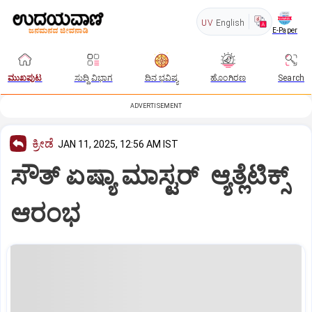
UV
English
E-Paper
ಮುಖಪುಟ
ಸುದ್ದಿ ವಿಭಾಗ
ದಿನ ಭವಿಷ್ಯ
ಹೊಂಗಿರಣ
Search
ADVERTISEMENT
ಕ್ರೀಡೆ
JAN 11, 2025, 12:56 AM IST
ಸೌತ್‌ ಏಷ್ಯಾ ಮಾಸ್ಟರ್ ಆ್ಯತ್ಲೆಟಿಕ್ಸ್‌
ಆರಂಭ