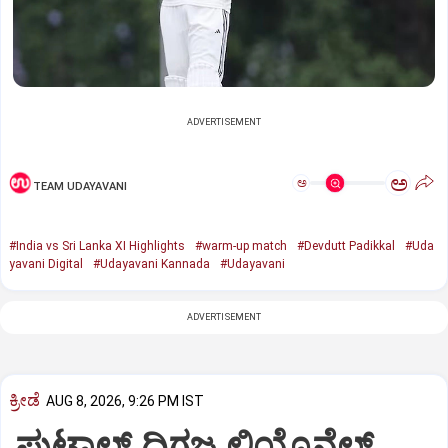
ADVERTISEMENT
ಅ
ಅ
TEAM UDAYAVANI
#India vs Sri Lanka XI Highlights
#warm-up match
#Devdutt Padikkal
#Uda
yavani Digital
#Udayavani Kannada
#Udayavani
ADVERTISEMENT
ಕ್ರೀಡೆ
AUG 8, 2026, 9:26 PM IST
ಫುಟ್ಬಾಲ್ ದಿಗ್ಗಜ ಲಿಯೊನೆಲ್‌