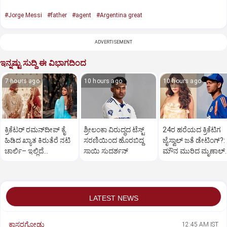
#Jorge Messi
#father
#agent
#Argentina great
ADVERTISEMENT
ಇನ್ನಷ್ಟು ಸುದ್ದಿ ಈ ವಿಭಾಗದಿಂದ
7 hours ago
10 hours ago
10 hours ago
ಕ್ರಿಕೆಟರ್‌ ರಮನ್‌ದೀಪ್‌ ಕೈ
ಶ್ರೀಲಂಕಾ ವಿರುದ್ಧದ ಟೆಸ್ಟ್
24ರ ಹರೆಯದ ಕ್ರಿಕೆಟಿಗ
ಹಿಡಿದ ಖ್ಯಾತ ಕಿರುತೆರೆ ನಟಿ
ಸರಣಿಯಿಂದ ಹೊರಬಿದ್ದ
ಜೈಸ್ವಾಲ್‌ ಜತೆ ಡೇಟಿಂಗ್?:‌
ಚಾರ್ಲಿ– ಇಲ್ಲಿದೆ
ಸಾಯಿ ಸುದರ್ಶನ್
ಮೌನ ಮುರಿದ ಮೃಣಾಲ್‌
ಫೋಟೋಸ್
ಠಾಕೂರ್
LATEST NEWS
ಕಾಸರಗೋಡು
12:45 AM IST