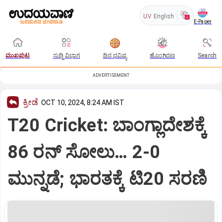
UV
English
E-Paper
ಮುಖಪುಟ
ಸುದ್ದಿ ವಿಭಾಗ
ದಿನ ಭವಿಷ್ಯ
ಹೊಂಗಿರಣ
Search
ADVERTISEMENT
ಕ್ರೀಡೆ
OCT 10, 2024, 8:24 AM IST
T20 Cricket: ಬಾಂಗ್ಲಾದೇಶಕ್ಕೆ
86 ರನ್‌ ಸೋಲು… 2-0
ಮುನ್ನಡೆ; ಭಾರತಕ್ಕೆ ಟಿ20 ಸರಣಿ