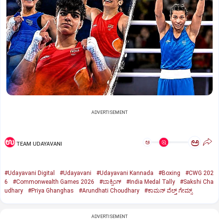
ADVERTISEMENT
ಅ
ಅ
TEAM UDAYAVANI
#Udayavani Digital
#Udayavani
#Udayavani Kannada
#Boxing
#CWG 202
6
#Commonwealth Games 2026
#ಬಾಕ್ಸಿಂಗ್‌
#India Medal Tally
#Sakshi Cha
udhary
#Priya Ghanghas
#Arundhati Choudhary
#ಕಾಮನ್ ವೆಲ್ತ್ ಗೇಮ್ಸ್
ADVERTISEMENT