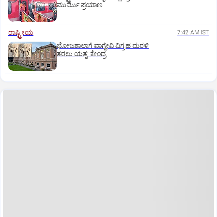
ಮುರ್ಮು ಪ್ರಯಾಣ
ರಾಷ್ಟ್ರೀಯ
7:42 AM IST
ಭೋಜಶಾಲಾಗೆ ವಾಗ್ದೇವಿ ವಿಗ್ರಹ ಮರಳಿ
ತರಲು ಯತ್ನ: ಕೇಂದ್ರ