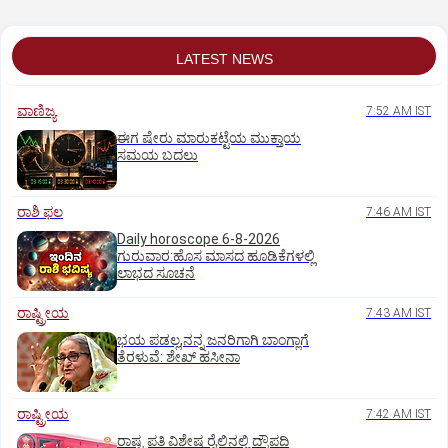
ತೇಜಸ್ವಿನ್ ಶಂಕರ್
LATEST NEWS
ವಾಣಿಜ್ಯ
7:52 AM IST
ಈಗ ಷೇರು ಮಾರುಕಟ್ಟೆಯ ಮುಕ್ತಾಯ
ಸಮಯ ಬದಲು
ರಾಶಿ ಫಲ
7:46 AM IST
Daily horoscope 6-8-2026
ಗುರುವಾರ:ಹೊಸ ಮಾಸದ ಹೂಡಿಕೆಗಳಲ್ಲಿ
ಲಾಭದ ಸೂಚನೆ
ರಾಷ್ಟ್ರೀಯ
7:43 AM IST
ಭಯ ಪಡಲ್ಲ,ನನ್ನ ಜನರಿಗಾಗಿ ಬಾಂಗ್ಲಾಗೆ
ತೆರಳುವೆ: ಶೇಖ್‌ ಹಸೀನಾ
ರಾಷ್ಟ್ರೀಯ
7:42 AM IST
ರಾಷ್ಟ್ರಪತಿ ವಿಶೇಷ ರೈಲಿನಲ್ಲಿ ದ್ರೌಪದಿ