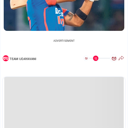
ADVERTISEMENT
ಅ
ಅ
TEAM UDAYAVANI