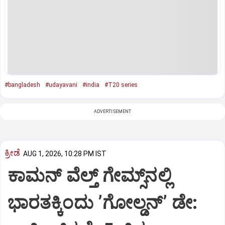
#bangladesh
#udayavani
#india
#T20 series
ADVERTISEMENT
ಕ್ರೀಡೆ
AUG 1, 2026, 10:28 PM IST
ಕಾಮನ್ ವೆಲ್ತ್ ಗೇಮ್ಸ್‌ನಲ್ಲಿ
ಭಾರತಕ್ಕಿಂದು ʼಗೋಲ್ಡನ್‌ʼ ಡೇ: