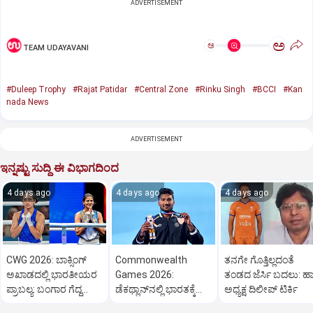
ADVERTISEMENT
ಅ
ಅ
TEAM UDAYAVANI
#Duleep Trophy
#Rajat Patidar
#Central Zone
#Rinku Singh
#BCCI
#Kan
nada News
ADVERTISEMENT
ಇನ್ನಷ್ಟು ಸುದ್ದಿ ಈ ವಿಭಾಗದಿಂದ
4 days ago
4 days ago
4 days ago
CWG 2026: ಬಾಕ್ಸಿಂಗ್‌
Commonwealth
ತನಗೇ ಗೊತ್ತಿಲ್ಲದಂತೆ
ಅಖಾಡದಲ್ಲಿ ಭಾರತೀಯರ
Games 2026:
ತಂಡದ ಜೆರ್ಸಿ ಬದಲು: ಹಾ
ಪ್ರಾಬಲ್ಯ: ಬಂಗಾರ ಗೆದ್ದ
ಡೆಕಥ್ಲಾನ್‌ನಲ್ಲಿ ಭಾರತಕ್ಕೆ
ಅಧ್ಯಕ್ಷ ದಿಲೀಪ್‌ ಟಿರ್ಕಿ
ಪ್ರೀತಿ, ಜೈಸ್ಮಿನ್
ಮೊದಲ ಪದಕ ಗೆದ್ದ