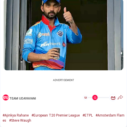
ADVERTISEMENT
ಅ
ಅ
TEAM UDAYAVANI
#Ajinkya Rahane
#European T20 Premier League
#ETPL
#Amsterdam Flam
es
#Steve Waugh