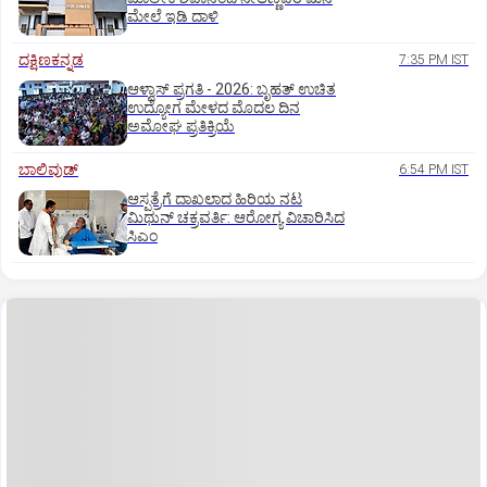
ಮೇಲೆ ಇಡಿ‌ ದಾಳಿ
ದಕ್ಷಿಣಕನ್ನಡ
7:35 PM IST
ಆಳ್ವಾಸ್‌ ಪ್ರಗತಿ - 2026: ಬೃಹತ್ ಉಚಿತ
ಉದ್ಯೋಗ ಮೇಳದ ಮೊದಲ ದಿನ
ಅಮೋಘ ಪ್ರತಿಕ್ರಿಯೆ
ಬಾಲಿವುಡ್‌
6:54 PM IST
ಆಸ್ಪತ್ರೆಗೆ ದಾಖಲಾದ ಹಿರಿಯ ನಟ
ಮಿಥುನ್ ಚಕ್ರವರ್ತಿ: ಆರೋಗ್ಯ ವಿಚಾರಿಸಿದ
ಸಿಎಂ