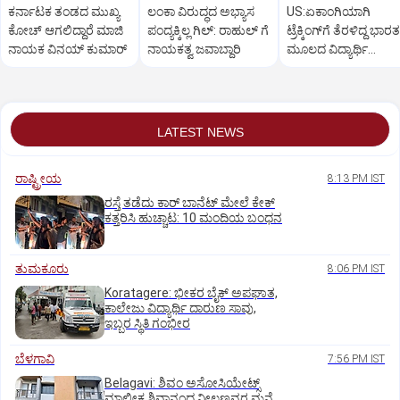
ಕರ್ನಾಟಕ ತಂಡದ ಮುಖ್ಯ
ಲಂಕಾ ವಿರುದ್ಧದ ಅಭ್ಯಾಸ
US:ಏಕಾಂಗಿಯಾಗಿ
ಕೋಚ್‌ ಆಗಲಿದ್ದಾರೆ ಮಾಜಿ
ಪಂದ್ಯಕ್ಕಿಲ್ಲ ಗಿಲ್:‌ ರಾಹುಲ್‌ ಗೆ
ಟ್ರೆಕ್ಕಿಂಗ್‌ಗೆ ತೆರಳಿದ್ದ ಭಾರತ
ನಾಯಕ ವಿನಯ್‌ ಕುಮಾರ್
ನಾಯಕತ್ವ ಜವಾಬ್ದಾರಿ
ಮೂಲದ ವಿದ್ಯಾರ್ಥಿ
ಶವವಾಗಿ ಪತ್ತೆ
LATEST NEWS
ರಾಷ್ಟ್ರೀಯ
8:13 PM IST
ರಸ್ತೆ ತಡೆದು ಕಾರ್ ಬಾನೆಟ್ ಮೇಲೆ ಕೇಕ್
ಕತ್ತರಿಸಿ ಹುಚ್ಚಾಟ: 10 ಮಂದಿಯ ಬಂಧನ
ತುಮಕೂರು
8:06 PM IST
Koratagere: ಭೀಕರ ಬೈಕ್ ಅಪಘಾತ,
ಕಾಲೇಜು ವಿದ್ಯಾರ್ಥಿ ದಾರುಣ ಸಾವು,
ಇಬ್ಬರ ಸ್ಥಿತಿ ಗಂಭೀರ
ಬೆಳಗಾವಿ
7:56 PM IST
Belagavi: ಶಿವಂ ಅಸೋಸಿಯೇಟ್ಸ್
ಮಾಲೀಕ ಶಿವಾನಂದ ನೀಲಣ್ಣವರ ಮನೆ