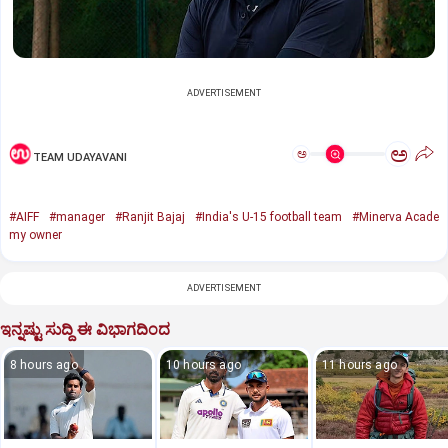
ADVERTISEMENT
ಅ
ಅ
TEAM UDAYAVANI
#AIFF
#manager
#Ranjit Bajaj
#India's U-15 football team
#Minerva Acade
my owner
ADVERTISEMENT
ಇನ್ನಷ್ಟು ಸುದ್ದಿ ಈ ವಿಭಾಗದಿಂದ
8 hours ago
10 hours ago
11 hours ago