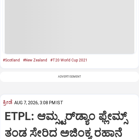
#Scotland
#New Zealand
#T20 World Cup 2021
ADVERTISEMENT
ಕ್ರೀಡೆ
AUG 7, 2026, 3:08 PM IST
ETPL: ಆಮ್ಸ್ಟರ್‌ಡ್ಯಾಂ ಫ್ಲೇಮ್ಸ್‌
ತಂಡ ಸೇರಿದ ಅಜಿಂಕ್ಯ ರಹಾನೆ