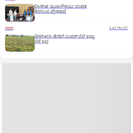
Dotihal: ಮೂಲಸೌಕರ್ಯ ವಂಚಿತ
ಶಿರಗುಂಪಿ ಪ್ರೌಢಶಾಲೆ
ಗದಗ
3:45 PM IST
Shirhatti: ಹೆಸರಿಗೆ ಬಂಪರ್ ಬೆಲೆ ಇದ್ರೂ
ಬೆಳೆ ಇಲ್ಲ!