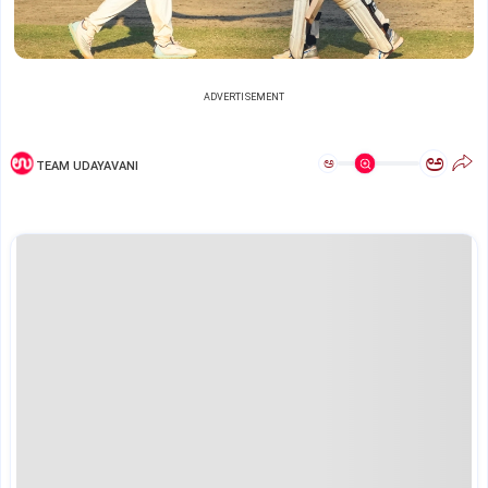
ADVERTISEMENT
ಅ
ಅ
TEAM UDAYAVANI