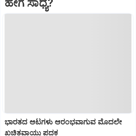
ಹೇಗೆ ಸಾಧ್ಯ?
ಭಾರತದ ಆಟಗಳು ಆರಂಭವಾಗುವ ಮೊದಲೇ
ಖಚಿತವಾಯ್ತು ಪದಕ