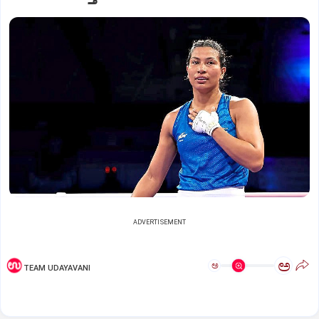
ADVERTISEMENT
ಅ
ಅ
TEAM UDAYAVANI