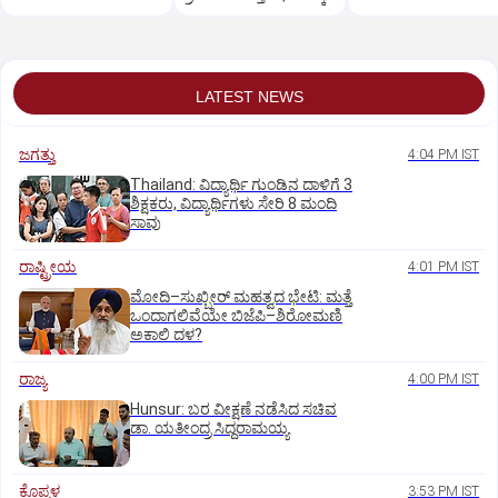
ಹೊಸ ಗುರಿ
LATEST NEWS
ಜಗತ್ತು
4:04 PM IST
Thailand: ವಿದ್ಯಾರ್ಥಿ ಗುಂಡಿನ ದಾಳಿಗೆ 3
ಶಿಕ್ಷಕರು, ವಿದ್ಯಾರ್ಥಿಗಳು ಸೇರಿ 8 ಮಂದಿ
ಸಾವು
ರಾಷ್ಟ್ರೀಯ
4:01 PM IST
ಮೋದಿ–ಸುಖ್ಬೀರ್ ಮಹತ್ವದ ಭೇಟಿ: ಮತ್ತೆ
ಒಂದಾಗಲಿವೆಯೇ ಬಿಜೆಪಿ–ಶಿರೋಮಣಿ
ಅಕಾಲಿ ದಳ?
ರಾಜ್ಯ
4:00 PM IST
Hunsur: ಬರ ವೀಕ್ಷಣೆ ನಡೆಸಿದ ಸಚಿವ
ಡಾ. ಯತೀಂದ್ರ ಸಿದ್ದರಾಮಯ್ಯ
ಕೊಪ್ಪಳ
3:53 PM IST