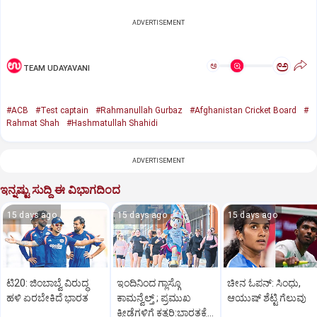
ADVERTISEMENT
ಅ
ಅ
TEAM UDAYAVANI
#ACB
#Test captain
#Rahmanullah Gurbaz
#Afghanistan Cricket Board
#
Rahmat Shah
#Hashmatullah Shahidi
ADVERTISEMENT
ಇನ್ನಷ್ಟು ಸುದ್ದಿ ಈ ವಿಭಾಗದಿಂದ
15 days ago
15 days ago
15 days ago
ಟಿ20: ಜಿಂಬಾಬ್ವೆ ವಿರುದ್ಧ
ಇಂದಿನಿಂದ ಗ್ಲಾಸ್ಗೊ
ಚೀನ ಓಪನ್‌: ಸಿಂಧು,
ಹಳಿ ಏರಬೇಕಿದೆ ಭಾರತ
ಕಾಮನ್ವೆಲ್ತ್‌ ; ಪ್ರಮುಖ
ಆಯುಷ್‌ ಶೆಟ್ಟಿ ಗೆಲುವು
ಕ್ರೀಡೆಗಳಿಗೆ ಕತ್ತರಿ:ಭಾರತಕ್ಕೆ