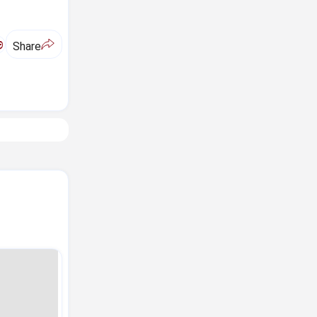
ಅ
Share