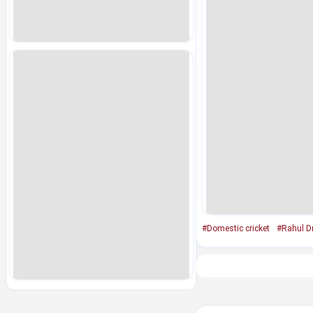
#Domestic cricket
#Rahul D