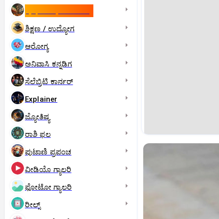
ಇಸ್ರೇಲ್- ಇರಾನ್‌ ಯುದ್ಧ
ಶಿಕ್ಷಣ / ಉದ್ಯೋಗ
ಆರೋಗ್ಯ
ಅನಿವಾಸಿ ಕನ್ನಡಿಗ
ಸೆಲೆಬ್ರಿಟಿ ಕಾರ್ನರ್‌
Explainer
ಜ್ಯೋತಿಷ್ಯ
ರಾಶಿ ಫಲ
ಪುಟಾಣಿ ಪ್ರಪಂಚ
ವೀಡಿಯೊ ಗ್ಯಾಲರಿ
ಫೋಟೋ ಗ್ಯಾಲರಿ
ರೀಲ್ಸ್