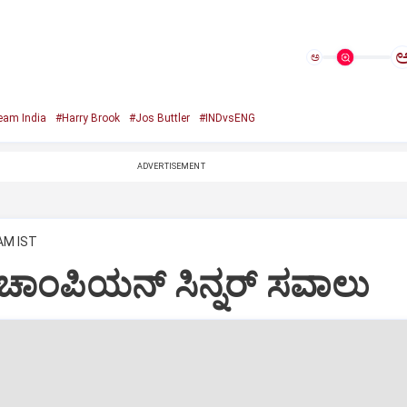
ಅ
eam India
#Harry Brook
#Jos Buttler
#INDvsENG
ADVERTISEMENT
 AM IST
ಗೆ ಚಾಂಪಿಯನ್‌ ಸಿನ್ನರ್‌ ಸವಾಲು