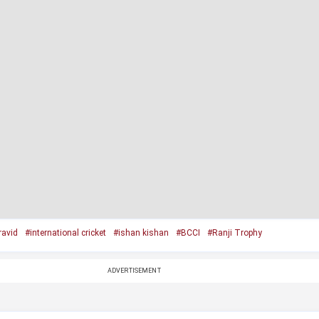
ravid
#international cricket
#ishan kishan
#BCCI
#Ranji Trophy
ADVERTISEMENT