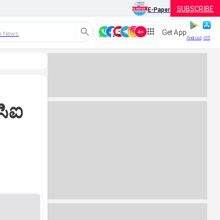
SUBSCRIBE
E-Paper
Get App
h News
Android
iOS
ಸಿಐ