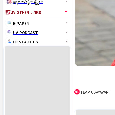
ಫ್ಯಾಶನ್/ಲೈಫ್‌ ಸ್ಟೈಲ್
UV OTHER LINKS
E-PAPER
UV PODCAST
CONTACT US
TEAM UDAYAVANI