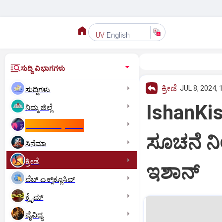
English
UV
ಸುದ್ದಿ ವಿಭಾಗಗಳು
ಕ್ರೀಡೆ
JUL 8, 2024, 
ಸುದ್ದಿಗಳು
IshanKis
ನಿಮ್ಮ ಜಿಲ್ಲೆ
ಕಾಮನ್‌ ವೆಲ್ತ್‌ ಗೇಮ್ಸ್‌
ಸೂಚನೆ ನಿರ್
ಸಿನೆಮಾ
ಕ್ರೀಡೆ
ಇಶಾನ್
ವೆಬ್ ಎಕ್ಸ್‌ಕ್ಲೂಸಿವ್
ಕ್ರೈಮ್
ವೈವಿಧ್ಯ