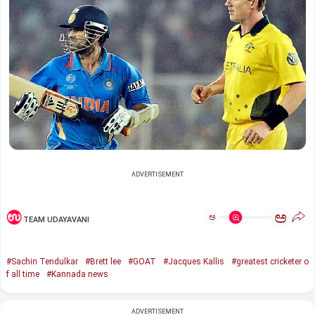
ADVERTISEMENT
ಅ
ಅ
TEAM UDAYAVANI
#Sachin Tendulkar
#Brett lee
#GOAT
#Jacques Kallis
#greatest cricketer o
f all time
#Kannada news
ADVERTISEMENT