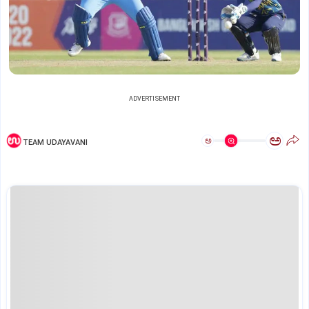
ADVERTISEMENT
ಅ
ಅ
TEAM UDAYAVANI