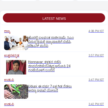
ಹೀರೋಗಳ ಕರೆ
LATEST NEWS
ರಾಜ್ಯ
4:08 PM IST
ಹೊರಟ್ಟಿ ಬಲವಂತ ರಾಜೀನಾಮೆ: ಸಿಎಂ
ವಿರುದ್ಧ ಕ್ರಮಕ್ಕೆ ರಾಜ್ಯಪಾಲರಿಗೆ ಬಿಜೆಪಿ,
ಜೆಡಿಎಸ್ ಮನವಿ
ಉತ್ತರಕನ್ನಡ
3:57 PM IST
Honnavar: ಕಳ್ಳತನ ನಡೆಸಿ
ಜೀವಬೆದರಿಕೆಯೊಡ್ಡಿದ್ದ ಆರೋಪಿ 24
ಗಂಟೆಯೊಳಗೆ ಬಂಧನ
ಉಡುಪಿ
3:47 PM IST
Udupi: ಈ ವರ್ಷ 7 ಲಕ್ಷ ಗಿಡ ನೆಡಲು
ಅರಣ್ಯ ಇಲಾಖೆ ಯೋಜನೆ
ಉಡುಪಿ
3:42 PM IST