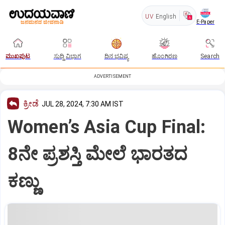
UV
English
E-Paper
ಮುಖಪುಟ
ಸುದ್ದಿ ವಿಭಾಗ
ದಿನ ಭವಿಷ್ಯ
ಹೊಂಗಿರಣ
Search
ADVERTISEMENT
ಕ್ರೀಡೆ
JUL 28, 2024, 7:30 AM IST
Women’s Asia Cup Final:
8ನೇ ಪ್ರಶಸ್ತಿ ಮೇಲೆ ಭಾರತದ
ಕಣ್ಣು