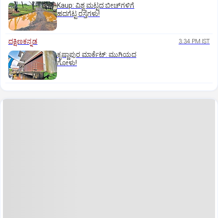
Kaup: ವಿಶ್ವ ಮಟ್ಟದ ಬೀಚ್‌ಗಳಿಗೆ
ಹದಗೆಟ್ಟ ರಸ್ತೆಗಳು!
ದಕ್ಷಿಣಕನ್ನಡ
3:34 PM IST
ಕೃಷ್ಣಾಪುರ ಮಾರ್ಕೆಟ್‌: ಮುಗಿಯದ
ಗೋಳು!