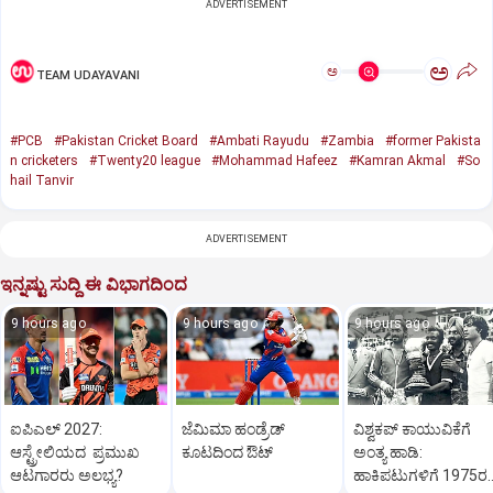
ADVERTISEMENT
ಅ
ಅ
TEAM UDAYAVANI
#PCB
#Pakistan Cricket Board
#Ambati Rayudu
#Zambia
#former Pakista
n cricketers
#Twenty20 league
#Mohammad Hafeez
#Kamran Akmal
#So
hail Tanvir
ADVERTISEMENT
ಇನ್ನಷ್ಟು ಸುದ್ದಿ ಈ ವಿಭಾಗದಿಂದ
9 hours ago
9 hours ago
9 hours ago
ಐಪಿಎಲ್‌ 2027:
ಜೆಮಿಮಾ ಹಂಡ್ರೆಡ್‌
ವಿಶ್ವಕಪ್‌ ಕಾಯುವಿಕೆಗೆ
ಆಸ್ಟ್ರೇಲಿಯದ ಪ್ರಮುಖ
ಕೂಟದಿಂದ ಔಟ್‌
ಅಂತ್ಯ ಹಾಡಿ:
ಆಟಗಾರರು ಅಲಭ್ಯ?
ಹಾಕಿಪಟುಗಳಿಗೆ 1975ರ