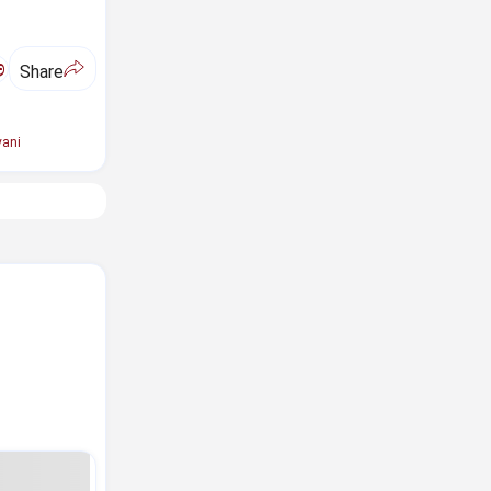
ಅ
Share
ani