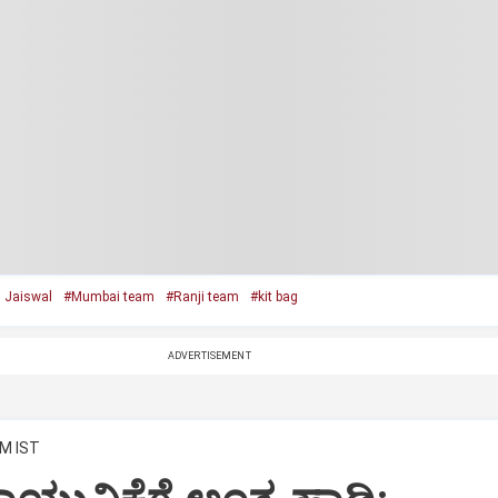
 Jaiswal
#Mumbai team
#Ranji team
#kit bag
ADVERTISEMENT
AM IST