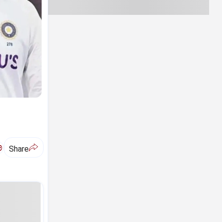
ಅ
Share