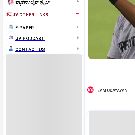
ಫ್ಯಾಶನ್/ಲೈಫ್‌ ಸ್ಟೈಲ್
UV OTHER LINKS
E-PAPER
UV PODCAST
CONTACT US
TEAM UDAYAVANI