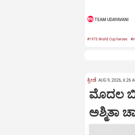
TEAM UDAYAVANI
#1975 World Cup heroes
#I
ಕ್ರೀಡೆ
AUG 9, 2026, 6:26 
ಮೊದಲ ಬಿಡ
ಅಶ್ಮಿತಾ ಚ