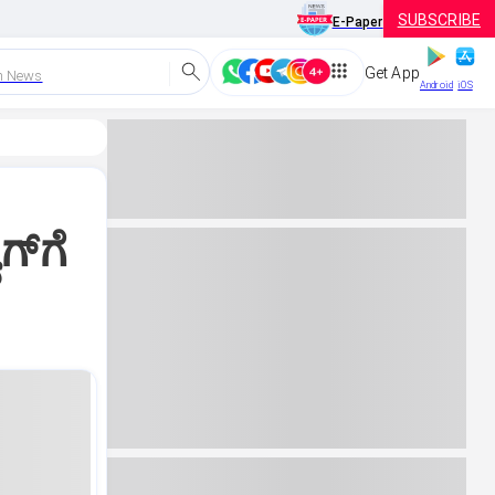
SUBSCRIBE
E-Paper
Get App
h News
Android
iOS
್‌ಗೆ