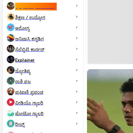
ಇಸ್ರೇಲ್- ಇರಾನ್‌ ಯುದ್ಧ
ಶಿಕ್ಷಣ / ಉದ್ಯೋಗ
ಆರೋಗ್ಯ
ಅನಿವಾಸಿ ಕನ್ನಡಿಗ
ಸೆಲೆಬ್ರಿಟಿ ಕಾರ್ನರ್‌
Explainer
ಜ್ಯೋತಿಷ್ಯ
ರಾಶಿ ಫಲ
ಪುಟಾಣಿ ಪ್ರಪಂಚ
ವೀಡಿಯೊ ಗ್ಯಾಲರಿ
ಫೋಟೋ ಗ್ಯಾಲರಿ
ರೀಲ್ಸ್