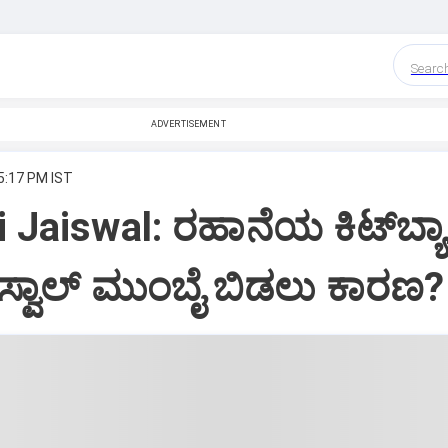
Searc
ADVERTISEMENT
 5:17 PM IST
Jaiswal: ರಹಾನೆಯ ಕಿಟ್‌ಬ್ಯಾಗ
ಜೈಸ್ವಾಲ್‌ ಮುಂಬೈ ಬಿಡಲು ಕಾರಣ?