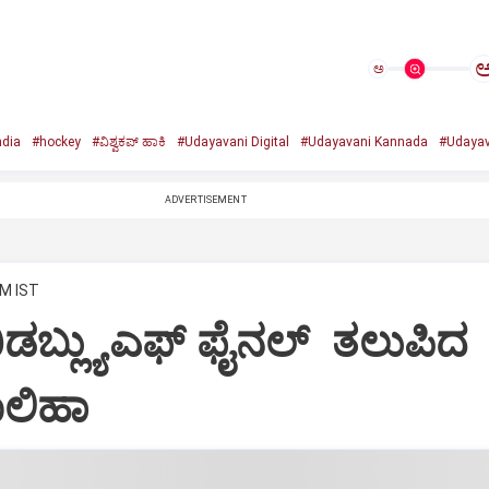
ಅ
ndia
#hockey
#ವಿಶ್ವಕಪ್‌ ಹಾಕಿ
#Udayavani Digital
#Udayavani Kannada
#Udayav
ADVERTISEMENT
AM IST
ಬ್ಲ್ಯುಎಫ್‌ ಫೈನಲ್‌ ತಲುಪಿದ
ಾಲಿಹಾ