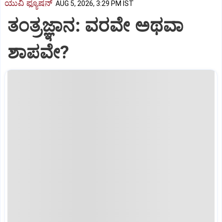
ಯುವಿ ಫ್ಯೂಷನ್
AUG 5, 2026, 3:29 PM IST
ತಂತ್ರಜ್ಞಾನ: ವರವೇ ಅಥವಾ
ಶಾಪವೇ?