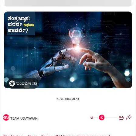
ಸಾಂದರ್ಭಿಕ ಚಿತ್ರ
ADVERTISEMENT
ಅ
ಅ
TEAM UDAYAVANI