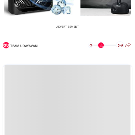
ADVERTISEMENT
ಅ
ಅ
TEAM UDAYAVANI