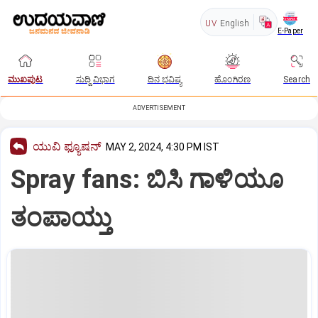
UV
English
E-Paper
ಮುಖಪುಟ
ಸುದ್ದಿ ವಿಭಾಗ
ದಿನ ಭವಿಷ್ಯ
ಹೊಂಗಿರಣ
Search
ADVERTISEMENT
ಯುವಿ ಫ್ಯೂಷನ್
MAY 2, 2024, 4:30 PM IST
Spray fans: ಬಿಸಿ ಗಾಳಿಯೂ
ತಂಪಾಯ್ತು