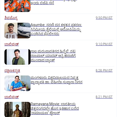
ಇಂದು ಬಿಜೆಪಿ ಸಭೆ
ಶಿವಮೊಗ್ಗ
9:50 PM IST
Agumbe: ಸರಣಿ ದನ ಕಳ್ಳತನ ಪ್ರಕರಣ:
ಸಿನಿಮೀಯ ಶೈಲಿಯಲ್ಲಿ ಆರೋಪಿಯನ್ನು
ಬಂಧಿಸಿದ ಪೊಲೀಸರು
ಬಾಲಿವುಡ್‌
9:10 PM IST
ಸಾಲ ಮರುಪಾವತಿಸದ ಹಿನ್ನೆಲೆ: ನಟ
ರಾಜಪಾಲ್ ಯಾದವ್‌ ಆಸ್ತಿ ಹರಾಜಿಗೆ
ಮುಂದಾದ ಬ್ಯಾಂಕ್
ದಕ್ಷಿಣಕನ್ನಡ
8:28 PM IST
ಮಂಗಳೂರು ವಿಶ್ವವಿದ್ಯಾಲಯದ ನಿವೃತ್ತ
ಪ್ರಾಧ್ಯಾಪಕಿ ಡಾ. ವಹೀದಾ ಸುಲ್ತಾನಾ ನಿಧನ
ಬಾಲಿವುಡ್‌
8:21 PM IST
Ramayana Movie: ಭಾರತೀಯ
ಚಿತ್ರರಂಗದಲ್ಲೇ ಹೊಸ ಇತಿಹಾಸ ಬರೆದ
ʼರಾಮಾಯಣʼ ಟ್ರೇಲರ್