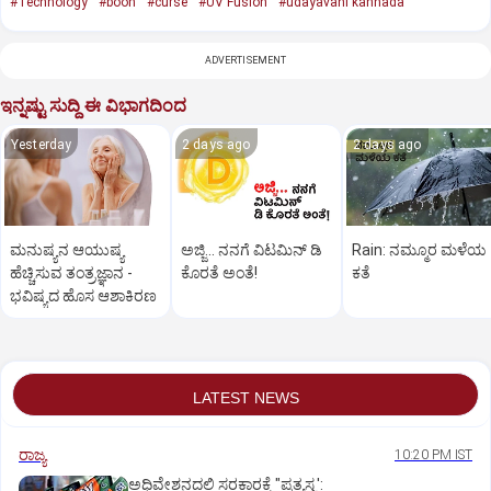
#Technology
#boon
#curse
#UV Fusion
#udayavani kannada
ADVERTISEMENT
ಇನ್ನಷ್ಟು ಸುದ್ದಿ ಈ ವಿಭಾಗದಿಂದ
Yesterday
2 days ago
2 days ago
ಮನುಷ್ಯನ ಆಯುಷ್ಯ
ಅಜ್ಜಿ... ನನಗೆ ವಿಟಮಿನ್‌ ಡಿ
Rain: ನಮ್ಮೂರ ಮಳೆಯ
ಹೆಚ್ಚಿಸುವ ತಂತ್ರಜ್ಞಾನ ­
ಕೊರತೆ ಅಂತೆ!
ಕತೆ
ಭವಿಷ್ಯದ ಹೊಸ ಆಶಾಕಿರಣ
LATEST NEWS
ರಾಜ್ಯ
10:20 PM IST
ಅಧಿವೇಶನದಲ್ಲಿ ಸರಕಾರಕ್ಕೆ "ಪ್ರತ್ಯಸ್ತ್ರ':