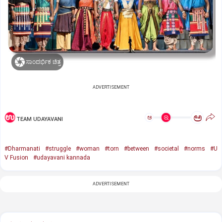
ಸಾಂದರ್ಭಿಕ ಚಿತ್ರ
ADVERTISEMENT
ಅ
ಅ
TEAM UDAYAVANI
#Dharmanati
#struggle
#woman
#torn
#between
#societal
#norms
#U
V Fusion
#udayavani kannada
ADVERTISEMENT