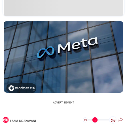
ಸಾಂದರ್ಭಿಕ ಚಿತ್ರ
ADVERTISEMENT
ಅ
ಅ
TEAM UDAYAVANI