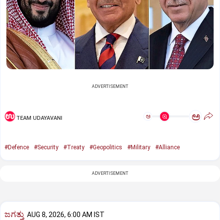
ADVERTISEMENT
ಅ
ಅ
TEAM UDAYAVANI
#Defence
#Security
#Treaty
#Geopolitics
#Military
#Alliance
ADVERTISEMENT
ಜಗತ್ತು
AUG 8, 2026, 6:00 AM IST