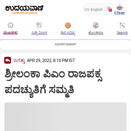
UV
English
E-Paper
ಮುಖಪುಟ
ಸುದ್ದಿ ವಿಭಾಗ
ದಿನ ಭವಿಷ್ಯ
ಹೊಂಗಿರಣ
Search
ADVERTISEMENT
ಜಗತ್ತು
APR 29, 2022, 8:10 PM IST
ಶ್ರೀಲಂಕಾ ಪಿಎಂ ರಾಜಪಕ್ಸ
ಪದಚ್ಯುತಿಗೆ ಸಮ್ಮತಿ