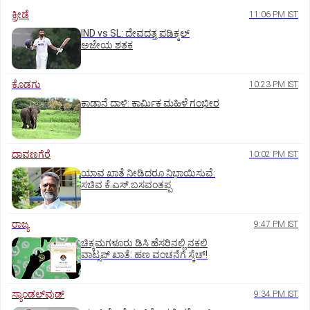
ಕ್ರೀಡೆ
11:06 PM IST
IND vs SL: ದೇವದತ್ತ ಪಡಿಕ್ಕಲ್‌
ಅಜೇಯ ಶತಕ
ಕೊಡಗು
10:23 PM IST
ಕಾಡಾನೆ ದಾಳಿ: ಕಾರ್ಮಿಕ ಮಹಿಳೆ ಗಂಭೀರ
ದಾವಣಗೆರೆ
10:02 PM IST
ಯಾವ ಖಾತೆ ನೀಡಿದರೂ ನಿಭಾಯಿಸುವೆ:
ಸಚಿವ ಕೆ.ಎಸ್.ಬಸವಂತಪ್ಪ
ರಾಜ್ಯ
9:47 PM IST
ಚಿಕ್ಕಮಗಳೂರು ಡಿಸಿ ಹೆಸರಿನಲ್ಲಿ ನಕಲಿ
ವಾಟ್ಸಪ್ ಖಾತೆ: ಹಣ ವಂಚನೆಗೆ ಸ್ಕೆಚ್!
ಸ್ಯಾಂಡಲ್‌ವುಡ್‌
9:34 PM IST