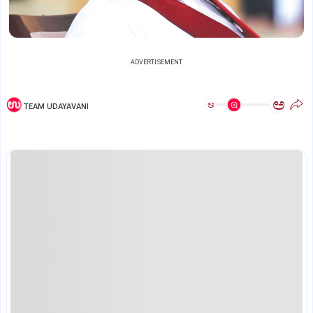
ADVERTISEMENT
ಅ
ಅ
TEAM UDAYAVANI