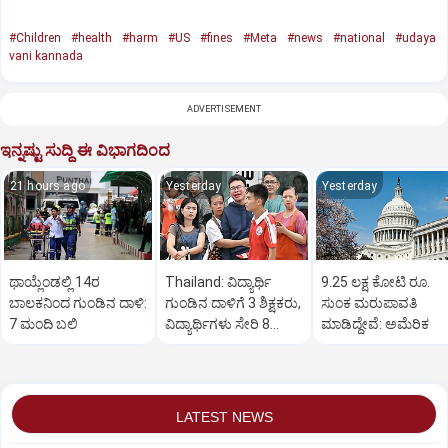
#Children
#health
#harm
#US
#fines
#Meta
#news
#national
#udaya
vani kannada
ADVERTISEMENT
ಇನ್ನಷ್ಟು ಸುದ್ದಿ ಈ ವಿಭಾಗದಿಂದ
21 hours ago
Yesterday
Yesterday
ಥಾಯ್ಲೆಂಡಲ್ಲಿ 14ರ
Thailand: ವಿದ್ಯಾರ್ಥಿ
9.25 ಲಕ್ಷ ಕೋಟಿ ರೂ.
ಬಾಲಕನಿಂದ ಗುಂಡಿನ ದಾಳಿ:
ಗುಂಡಿನ ದಾಳಿಗೆ 3 ಶಿಕ್ಷಕರು,
ಸುಂಕ ಮರುಪಾವತಿ
7 ಮಂದಿ ಬಲಿ
ವಿದ್ಯಾರ್ಥಿಗಳು ಸೇರಿ 8
ಮಾಡಿದ್ದೇವೆ: ಅಮೆರಿಕ
ಮಂದಿ ಸಾವು
LATEST NEWS