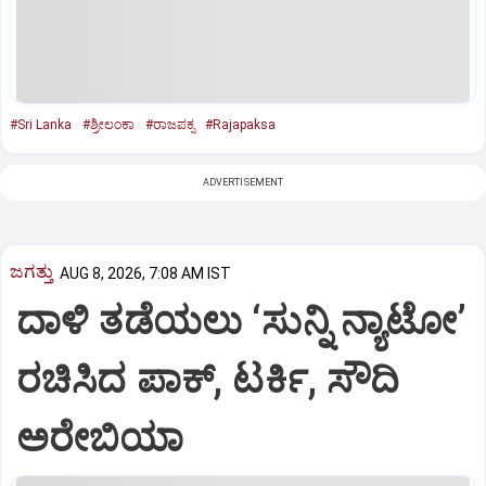
#Sri Lanka
#ಶ್ರೀಲಂಕಾ
#ರಾಜಪಕ್ಸ
#Rajapaksa
ADVERTISEMENT
ಜಗತ್ತು
AUG 8, 2026, 7:08 AM IST
ದಾಳಿ ತಡೆಯಲು ‘ಸುನ್ನಿ ನ್ಯಾಟೋ’
ರಚಿಸಿದ ಪಾಕ್‌, ಟರ್ಕಿ, ಸೌದಿ
ಅರೇಬಿಯಾ