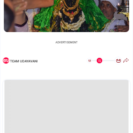
ADVERTISEMENT
ಅ
ಅ
TEAM UDAYAVANI