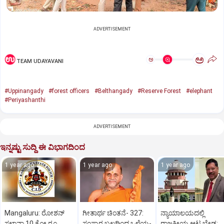
ADVERTISEMENT
ಅ
ಅ
TEAM UDAYAVANI
#Uppinangady
#forest officers
#Belthangady
#Reserve Forest
#elephant
#Periyashanthi
ADVERTISEMENT
ಇನ್ನಷ್ಟು ಸುದ್ದಿ ಈ ವಿಭಾಗದಿಂದ
1 year ago
1 year ago
1 year ago
Mangaluru: ರೋಶನ್‌
ಗೀತಾರ್ಥ ಚಿಂತನೆ- 327:
ನ್ಯಾಯಾಲಯದಲ್ಲಿ
ಸಲ್ಡಾನ್ಹಾ 10 ಕೋ.ರೂ.
ಸಂಸ್ಕಾರ ಬಲದಿಂದ ಒಳ್ಳೆಯ-
ರಾಜಕೀಯ ಆಟ ಬೇಡ: