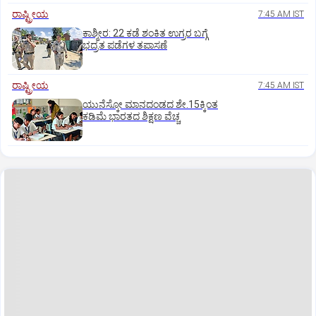
ರಾಷ್ಟ್ರೀಯ
7:45 AM IST
ಕಾಶ್ಮೀರ: 22 ಕಡೆ ಶಂಕಿತ ಉಗ್ರರ ಬಗ್ಗೆ
ಭದ್ರತ ಪಡೆಗಳ ತಪಾಸಣೆ
ರಾಷ್ಟ್ರೀಯ
7:45 AM IST
ಯುನೆಸ್ಕೋ ಮಾನದಂಡದ ಶೇ.15ಕ್ಕಿಂತ
ಕಡಿಮೆ ಭಾರತದ ಶಿಕ್ಷಣ ವೆಚ್ಚ