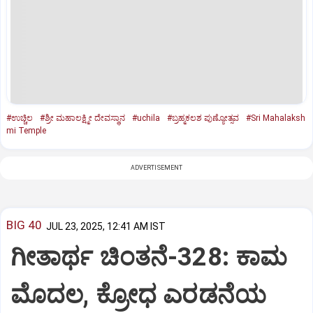
#ಉಚ್ಚಿಲ
#ಶ್ರೀ ಮಹಾಲಕ್ಷ್ಮೀ ದೇವಸ್ಥಾನ
#uchila
#ಬ್ರಹ್ಮಕಲಶ ಪುಣ್ಯೋತ್ಸವ
#Sri Mahalaksh
mi Temple
ADVERTISEMENT
BIG 40
JUL 23, 2025, 12:41 AM IST
ಗೀತಾರ್ಥ ಚಿಂತನೆ-328: ಕಾಮ
ಮೊದಲ, ಕ್ರೋಧ ಎರಡನೆಯ