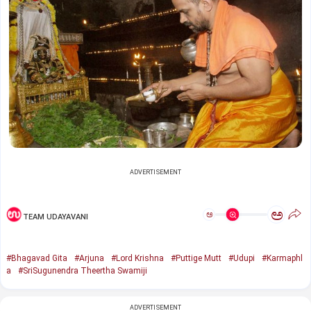
ADVERTISEMENT
ಅ
ಅ
TEAM UDAYAVANI
#Bhagavad Gita
#Arjuna
#Lord Krishna
#Puttige Mutt
#Udupi
#Karmaphl
a
#SriSugunendra Theertha Swamiji
ADVERTISEMENT