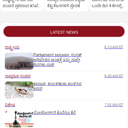
ವಂಚನೆ ಪ್ರಕರಣದ ತನಿಖೆ
ಕೆಟ್ಟ ಕೆಲಸಗಳಿಗೆ ಪ್ರೇರಣೆ
ಒಂದೇ ದಿನ 4 ಕೇಸಲ್ಲಿ
ಸಿಐಡಿಗೆ ವರ್ಗ
ಸುಪ್ರೀಂಕೋರ್ಟ್‌ ಅಭಿಮ
LATEST NEWS
ರಾಷ್ಟ್ರೀಯ
8:10 AM IST
Parliament session: ಸಂಸತ್‌
ಅಧಿವೇಶನ ಅಂತ್ಯಕ್ಕೆ ಇನ್ನು ನಾಲ್ಕೇ
ದಿನಗಳು ಬಾಕಿ!
ಸಾಪ್ತಾಹಿಕ-ಸಂಪದ
8:00 AM IST
ಕಣಜವು, ಕಂಬಳಿಹುಳು ಕಬಳಿಸಿದ
ಕಥನ!
ವಿಶೇಷ
7:55 AM IST
ಬೋಫೋರ್ಸ್‌ಗೆ ಕೊನೆಗೂ ತೆರೆ