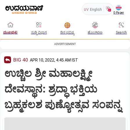
UV
English
E-Paper
ಮುಖಪುಟ
ಸುದ್ದಿ ವಿಭಾಗ
ದಿನ ಭವಿಷ್ಯ
ಹೊಂಗಿರಣ
Search
ADVERTISEMENT
BIG 40
APR 10, 2022, 4:45 AM IST
ಉಚ್ಚಿಲ ಶ್ರೀ ಮಹಾಲಕ್ಷ್ಮೀ
ದೇವಸ್ಥಾನ: ಶ್ರದ್ಧಾ ಭಕ್ತಿಯ
ಬ್ರಹ್ಮಕಲಶ ಪುಣ್ಯೋತ್ಸವ ಸಂಪನ್ನ