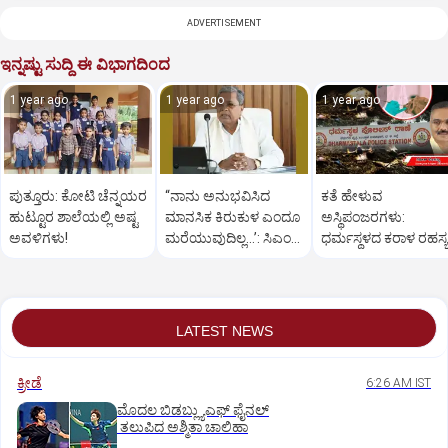
ADVERTISEMENT
ಇನ್ನಷ್ಟು ಸುದ್ದಿ ಈ ವಿಭಾಗದಿಂದ
1 year ago
1 year ago
1 year ago
ಪುತ್ತೂರು: ಕೋಟಿ ಚೆನ್ನಯರ
“ನಾನು ಅನುಭವಿಸಿದ
ಕತೆ ಹೇಳುವ
ಹುಟ್ಟೂರ ಶಾಲೆಯಲ್ಲಿ ಅಷ್ಟ
ಮಾನಸಿಕ ಕಿರುಕುಳ ಎಂದೂ
ಅಸ್ಥಿಪಂಜರಗಳು:
ಅವಳಿಗಳು!
ಮರೆಯುವುದಿಲ್ಲ…’: ಸಿಎಂ
ಧರ್ಮಸ್ಥಳದ‌ ಕರಾಳ ರಹಸ್ಯ
ಸಿದ್ದರಾಮಯ್ಯ
ತೆರೆದಿಡಲಿದೆಯೇ ಡಿಎನ್
ಪರೀಕ್ಷೆ?
LATEST NEWS
ಕ್ರೀಡೆ
6:26 AM IST
ಮೊದಲ ಬಿಡಬ್ಲ್ಯುಎಫ್‌ ಫೈನಲ್‌
ತಲುಪಿದ ಅಶ್ಮಿತಾ ಚಾಲಿಹಾ