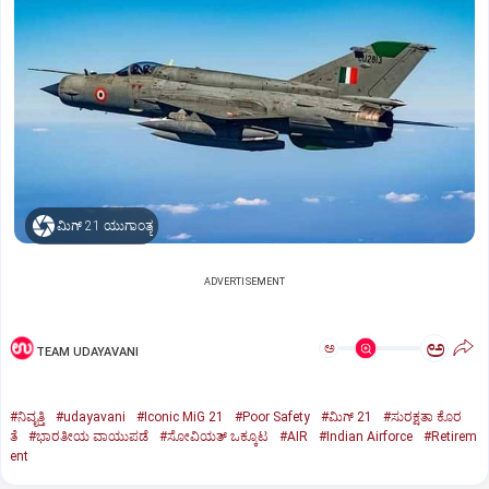
ಮಿಗ್‌ 21 ಯುಗಾಂತ್ಯ
ADVERTISEMENT
ಅ
ಅ
TEAM UDAYAVANI
#ನಿವೃತ್ತಿ
#udayavani
#Iconic MiG 21
#Poor Safety
#ಮಿಗ್‌ 21
#ಸುರಕ್ಷತಾ ಕೊರ
ತೆ
#ಭಾರತೀಯ ವಾಯುಪಡೆ
#ಸೋವಿಯತ್‌ ಒಕ್ಕೂಟ
#AIR
#Indian Airforce
#Retirem
ent