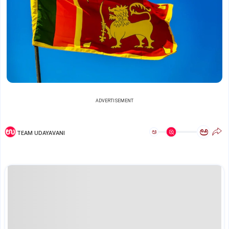
ADVERTISEMENT
ಅ
ಅ
TEAM UDAYAVANI