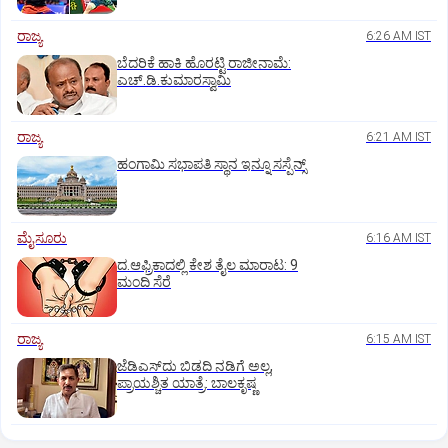
ರಾಜ್ಯ
6:26 AM IST
ಬೆದರಿಕೆ ಹಾಕಿ ಹೊರಟ್ಟಿ ರಾಜೀನಾಮೆ:
ಎಚ್‌.ಡಿ.ಕುಮಾರಸ್ವಾಮಿ
ರಾಜ್ಯ
6:21 AM IST
ಹಂಗಾಮಿ ಸಭಾಪತಿ ಸ್ಥಾನ ಇನ್ನೂ ಸಸ್ಪೆನ್ಸ್‌
ಮೈಸೂರು
6:16 AM IST
ದ.ಆಫ್ರಿಕಾದಲ್ಲಿ ಕೇಶ ತೈಲ ಮಾರಾಟ: 9
ಮಂದಿ ಸೆರೆ
ರಾಜ್ಯ
6:15 AM IST
ಜೆಡಿಎಸ್‌ದು ಬಿಡದಿ ನಡಿಗೆ ಅಲ್ಲ,
ಪ್ರಾಯಶ್ಚಿತ ಯಾತ್ರೆ: ಬಾಲಕೃಷ್ಣ