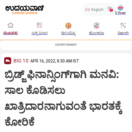
UV
English
E-Paper
ಮುಖಪುಟ
ಸುದ್ದಿ ವಿಭಾಗ
ದಿನ ಭವಿಷ್ಯ
ಹೊಂಗಿರಣ
Search
ADVERTISEMENT
BIG 10
APR 16, 2022, 8:30 AM IST
ಬ್ರಿಡ್ಜ್ ಫಿನಾನ್ಸಿಂಗ್‌ಗಾಗಿ ಮನವಿ:
ಸಾಲ ಕೊಡಿಸಲು
ಖಾತ್ರಿದಾರನಾಗುವಂತೆ ಭಾರತಕ್ಕೆ
ಕೋರಿಕೆ