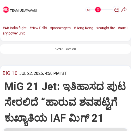
ಅ
ಅ
TEAM UDAYAVANI
#Air India flight
#New Delhi
#passengers
#Hong Kong
#caught fire
#auxili
ary power unit
ADVERTISEMENT
BIG 10
JUL 22, 2025, 4:50 PM IST
MiG 21 Jet: ಇತಿಹಾಸದ ಪುಟ
ಸೇರಲಿದೆ “ಹಾರುವ ಶವಪಟ್ಟಿಗೆ
ಕುಖ್ಯಾತಿಯ IAF ಮಿಗ್‌ 21