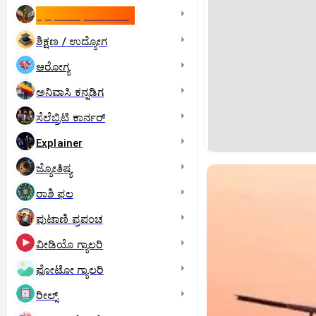
ಇಸ್ರೇಲ್- ಇರಾನ್‌ ಯುದ್ಧ
ಶಿಕ್ಷಣ / ಉದ್ಯೋಗ
ಆರೋಗ್ಯ
ಅನಿವಾಸಿ ಕನ್ನಡಿಗ
ಸೆಲೆಬ್ರಿಟಿ ಕಾರ್ನರ್‌
Explainer
ಜ್ಯೋತಿಷ್ಯ
ರಾಶಿ ಫಲ
ಪುಟಾಣಿ ಪ್ರಪಂಚ
ವೀಡಿಯೊ ಗ್ಯಾಲರಿ
ಫೋಟೋ ಗ್ಯಾಲರಿ
ರೀಲ್ಸ್