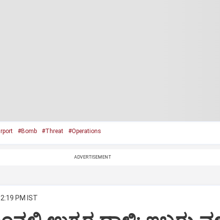
rport
#Bomb
#Threat
#Operations
ADVERTISEMENT
12:19 PM IST