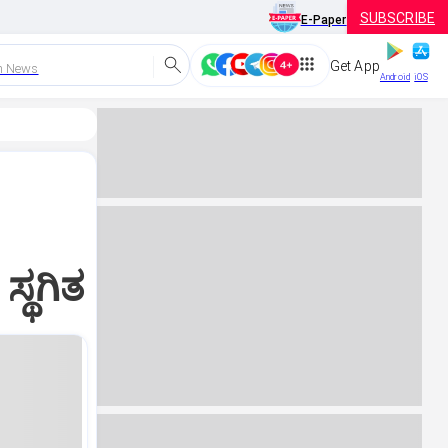
SUBSCRIBE
E-Paper
Get App
h News
Android
iOS
್ಥಗಿತ