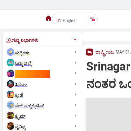
English
UV
ಸುದ್ದಿ ವಿಭಾಗಗಳು
ರಾಷ್ಟ್ರೀಯ
MAY 31,
ಸುದ್ದಿಗಳು
Srinagar
ನಿಮ್ಮ ಜಿಲ್ಲೆ
ಕಾಮನ್‌ ವೆಲ್ತ್‌ ಗೇಮ್ಸ್‌
ನಂತರ ಒಂದ
ಸಿನೆಮಾ
ಕ್ರೀಡೆ
ವೆಬ್ ಎಕ್ಸ್‌ಕ್ಲೂಸಿವ್
ಕ್ರೈಮ್
ವೈವಿಧ್ಯ