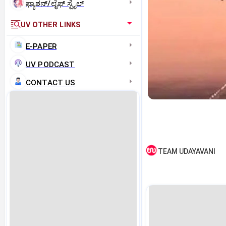
ಫ್ಯಾಶನ್/ಲೈಫ್‌ ಸ್ಟೈಲ್
UV OTHER LINKS
E-PAPER
UV PODCAST
CONTACT US
TEAM UDAYAVANI