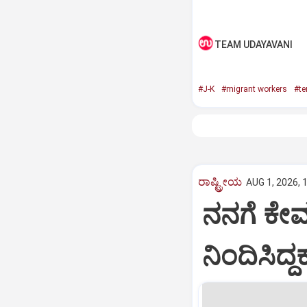
TEAM UDAYAVANI
#J-K
#migrant workers
#te
ರಾಷ್ಟ್ರೀಯ
AUG 1, 2026, 
ನನಗೆ ಕೇವಲ
ನಿಂದಿಸಿದ್