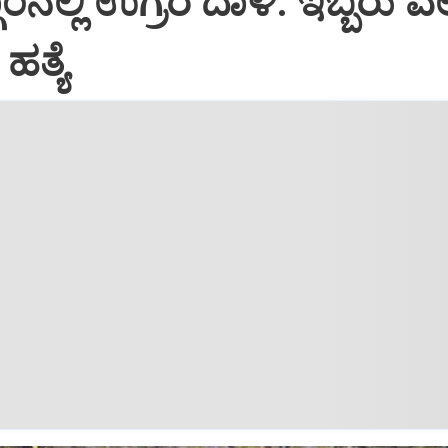
ಾಂನಲ್ಲಿ ಉಗ್ರರ ದಾಳಿ: ಇಬ್ಬರು ವ
ಹತ್ಯೆ