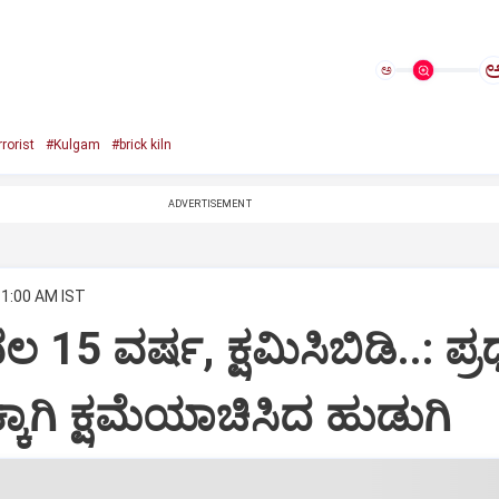
ಅ
rrorist
#Kulgam
#brick kiln
ADVERTISEMENT
11:00 AM IST
 15 ವರ್ಷ, ಕ್ಷಮಿಸಿಬಿಡಿ..: ಪ್ರ
ದಕ್ಕಾಗಿ ಕ್ಷಮೆಯಾಚಿಸಿದ ಹುಡುಗಿ