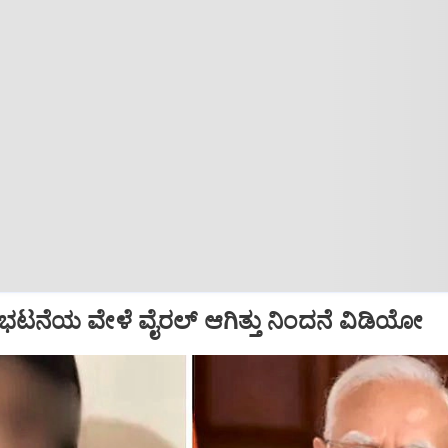
ರತಿಭಟನೆಯ ವೇಳೆ ವೈರಲ್‌ ಆಗಿತ್ತು ನಿಂದನೆ ವಿಡಿಯೋ