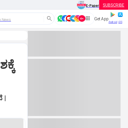
SUBSCRIBE
E-Paper
Get App
h News
Android
iOS
ಕ್ಕೆ
ೆ |