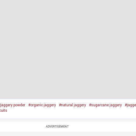
jaggery powder
#organic jaggery
#natural jaggery
#sugarcane jaggery
#jagge
cuits
ADVERTISEMENT