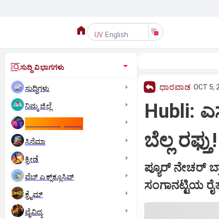
English
UV
ಸುದ್ದಿ ವಿಭಾಗಗಳು
ಧಾರವಾಡ
OCT 5, 
ಸುದ್ದಿಗಳು
Hubli: ಎಸ್
ನಿಮ್ಮ ಜಿಲ್ಲೆ
ಕಾಮನ್‌ ವೆಲ್ತ್‌ ಗೇಮ್ಸ್‌
ಬೆಲ್ಲ ರಫ್ತು!
ಸಿನೆಮಾ
ಕ್ರೀಡೆ
ಪ್ಯೂರ್‌ ನೇಚರ್‌ ಬ
ವೆಬ್ ಎಕ್ಸ್‌ಕ್ಲೂಸಿವ್
ಸಂಗಾನಟ್ಟಿಯ ರೈ
ಕ್ರೈಮ್
ವೈವಿಧ್ಯ