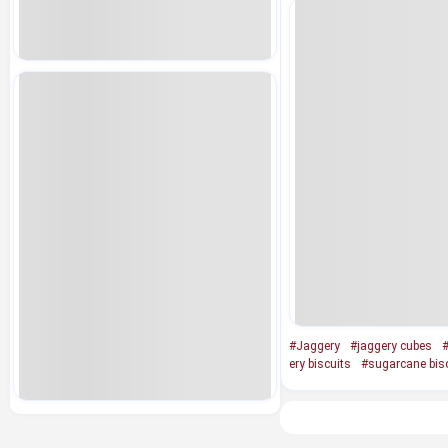
#Jaggery
#jaggery cubes
#
ery biscuits
#sugarcane bis