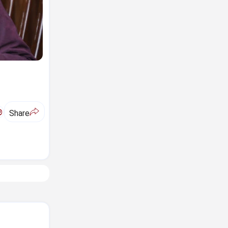
ಅ
Share