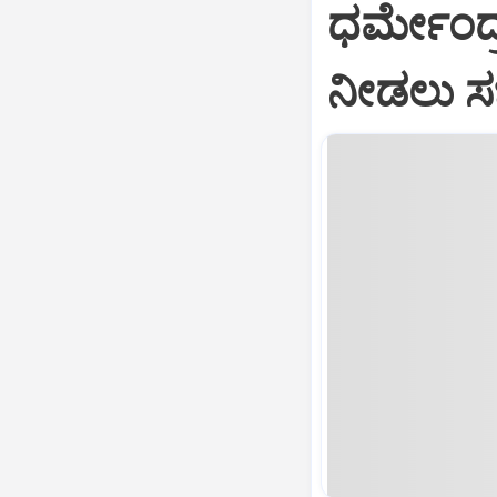
ಧರ್ಮೇಂದ್ರ
ನೀಡಲು ಸ