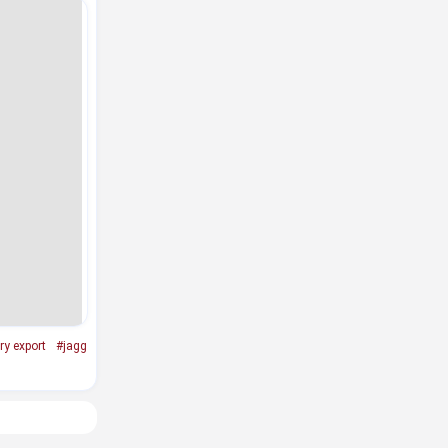
ry export
#jagg