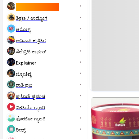
ಇಸ್ರೇಲ್- ಇರಾನ್‌ ಯುದ್ಧ
ಶಿಕ್ಷಣ / ಉದ್ಯೋಗ
ಆರೋಗ್ಯ
ಅನಿವಾಸಿ ಕನ್ನಡಿಗ
ಸೆಲೆಬ್ರಿಟಿ ಕಾರ್ನರ್‌
Explainer
ಜ್ಯೋತಿಷ್ಯ
ರಾಶಿ ಫಲ
ಪುಟಾಣಿ ಪ್ರಪಂಚ
ವೀಡಿಯೊ ಗ್ಯಾಲರಿ
ಫೋಟೋ ಗ್ಯಾಲರಿ
ರೀಲ್ಸ್