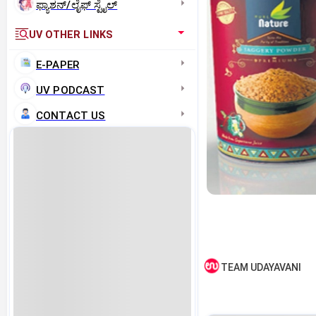
ಫ್ಯಾಶನ್/ಲೈಫ್‌ ಸ್ಟೈಲ್
UV OTHER LINKS
E-PAPER
UV PODCAST
CONTACT US
TEAM UDAYAVANI