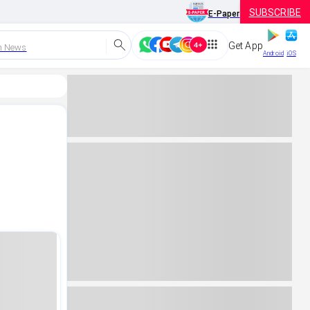
SUBSCRIBE
E-Paper
Get App
h News
Android
iOS