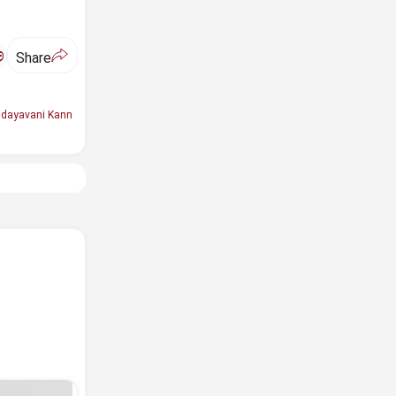
ಅ
Share
dayavani Kann