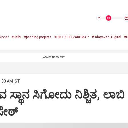
ಅ
ioner
#Delhi
#pending projects
#CM DK SHIVAKUMAR
#Udayavani Digital
#U
ADVERTISEMENT
5:30 AM IST
 ಸ್ಥಾನ ಸಿಗೋದು ನಿಶ್ಚಿತ, ಲಾಬಿ
ೇಠ್‌