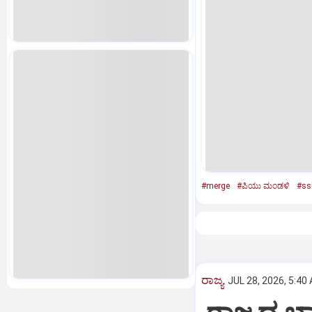
#merge
#ಪಿಯು ಮಂಡಳಿ
#ss
ರಾಜ್ಯ
JUL 28, 2026, 5:40