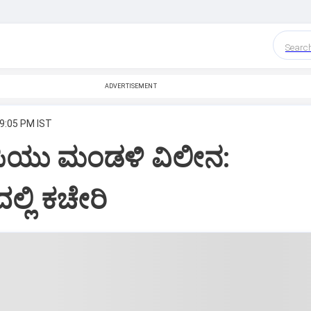
Searc
ADVERTISEMENT
 9:05 PM IST
ಿ, ಪಿಯು ಮಂಡಳಿ ವಿಲೀನ:
ದಲ್ಲಿ ಕಚೇರಿ