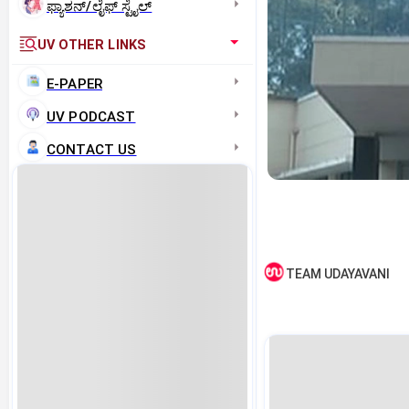
ಫ್ಯಾಶನ್/ಲೈಫ್‌ ಸ್ಟೈಲ್
UV OTHER LINKS
E-PAPER
UV PODCAST
CONTACT US
TEAM UDAYAVANI