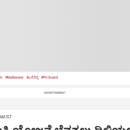
lc
#Malleswar
#ಎಸೆಸೆಲ್ಸಿ
#PU Board
ADVERTISEMENT
 AM IST