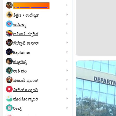
ಇಸ್ರೇಲ್- ಇರಾನ್‌ ಯುದ್ಧ
ಶಿಕ್ಷಣ / ಉದ್ಯೋಗ
ಆರೋಗ್ಯ
ಅನಿವಾಸಿ ಕನ್ನಡಿಗ
ಸೆಲೆಬ್ರಿಟಿ ಕಾರ್ನರ್‌
Explainer
ಜ್ಯೋತಿಷ್ಯ
ರಾಶಿ ಫಲ
ಪುಟಾಣಿ ಪ್ರಪಂಚ
ವೀಡಿಯೊ ಗ್ಯಾಲರಿ
ಫೋಟೋ ಗ್ಯಾಲರಿ
ರೀಲ್ಸ್