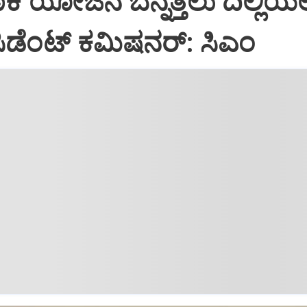
ಕಿ ಯೋಜನೆ ಬೆನ್ನತ್ತಲು ದಿಲ್ಲಿಯಲ್
ರೆಸಿಡೆಂಟ್‌ ಕಮಿಷನರ್‌: ಸಿಎಂ