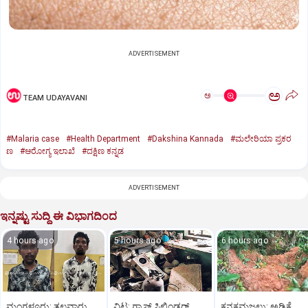
ADVERTISEMENT
ಅ
ಅ
TEAM UDAYAVANI
#Malaria case
#Health Department
#Dakshina Kannada
#ಮಲೇರಿಯಾ ಪ್ರಕರ
ಣ
#ಆರೋಗ್ಯ ಇಲಾಖೆ
#ದಕ್ಷಿಣ ಕನ್ನಡ
ADVERTISEMENT
ಇನ್ನಷ್ಟು ಸುದ್ದಿ ಈ ವಿಭಾಗದಿಂದ
4 hours ago
5 hours ago
6 hours ago
ಮಂಗಳೂರು: ತಲವಾರು
ವಿಟ್ಲ: ಗ್ಯಾಸ್‌ ಸಿಲಿಂಡರ್‌
ಕನಕಮಜಲು: ಅಡಿಕೆ