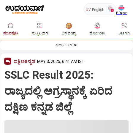
UV
English
E-Paper
ಮುಖಪುಟ
ಸುದ್ದಿ ವಿಭಾಗ
ದಿನ ಭವಿಷ್ಯ
ಹೊಂಗಿರಣ
Search
ADVERTISEMENT
ದಕ್ಷಿಣಕನ್ನಡ
MAY 3, 2025, 6:41 AM IST
SSLC Result 2025:
ರಾಜ್ಯದಲ್ಲಿ ಅಗ್ರಸ್ಥಾನಕ್ಕೆ ಏರಿದ
ದಕ್ಷಿಣ ಕನ್ನಡ ಜಿಲ್ಲೆ