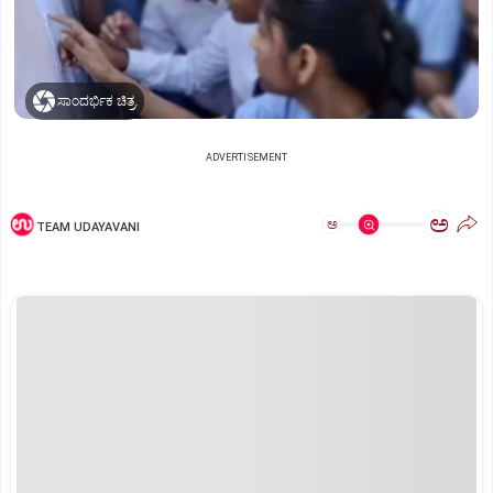
ಸಾಂದರ್ಭಿಕ ಚಿತ್ರ.
ADVERTISEMENT
ಅ
ಅ
TEAM UDAYAVANI