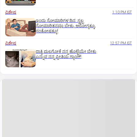
ವಿಶೇಷ
1:10 PM IST
ಇಂದು ಸೋಮಾರಿಗಳ ದಿನ: ಸ್ವಲ್ಪ
ಸೋಮಾರಿತನವೂ ಬೇಕು, ಆರೋಗ್ಯಕ್ಕೂ,
ಸಂತೋಷಕ್ಕೂ!
ವಿಶೇಷ
12:57 PM IST
ರಾತ್ರಿ ಮಲಗೋಕೆ ನನ್ನ ಹೊಟ್ಟೆಯೇ ಬೇಕು
ಎನ್ನುವ ನನ್ನ ಪ್ರೀತಿಯ ಗ್ಯಾಂಗ್!