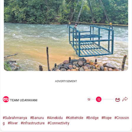
ADVERTISEMENT
ಅ
ಅ
TEAM UDAYAVANI
#Subrahmanya
#Banuru
#Ainekidu
#KotteHole
#Bridge
#Rope
#Crossin
g
#River
#Infrastructure
#Connectivity