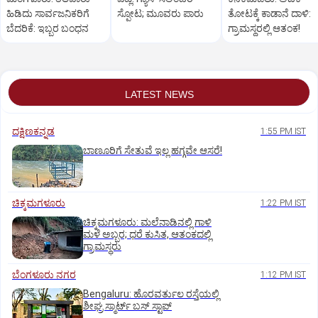
ಹಿಡಿದು ಸಾರ್ವಜನಿಕರಿಗೆ
ಸ್ಫೋಟ; ಮೂವರು ಪಾರು
ತೋಟಕ್ಕೆ ಕಾಡಾನೆ ದಾಳಿ:
ಬೆದರಿಕೆ: ಇಬ್ಬರ ಬಂಧನ
ಗ್ರಾಮಸ್ಥರಲ್ಲಿ ಆತಂಕ!
LATEST NEWS
ದಕ್ಷಿಣಕನ್ನಡ
1:55 PM IST
ಬಾಣೂರಿಗೆ ಸೇತುವೆ ಇಲ್ಲ ಹಗ್ಗವೇ ಆಸರೆ!
ಚಿಕ್ಕಮಗಳೂರು
1:22 PM IST
ಚಿಕ್ಕಮಗಳೂರು: ಮಲೆನಾಡಿನಲ್ಲಿ ಗಾಳಿ
ಮಳೆ ಅಬ್ಬರ; ಧರೆ ಕುಸಿತ, ಆತಂಕದಲ್ಲಿ
ಗ್ರಾಮಸ್ಥರು
ಬೆಂಗಳೂರು ನಗರ
1:12 PM IST
Bengaluru: ಹೊರವರ್ತುಲ ರಸ್ತೆಯಲ್ಲಿ
ಶೀಘ್ರ ಸ್ಮಾರ್ಟ್‌ ಬಸ್‌ ಸ್ಟಾಪ್‌