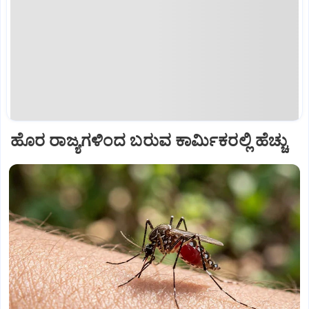
ಹೊರ ರಾಜ್ಯಗಳಿಂದ ಬರುವ ಕಾರ್ಮಿಕರಲ್ಲಿ ಹೆಚ್ಚು