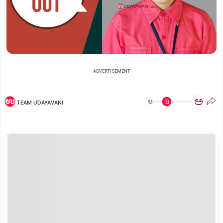
ADVERTISEMENT
ಅ
ಅ
TEAM UDAYAVANI