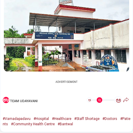
ADVERTISEMENT
ಅ
ಅ
TEAM UDAYAVANI
#Vamadapadavu
#Hospital
#Healthcare
#Staff Shortage
#Doctors
#Patie
nts
#Community Health Centre
#Bantwal