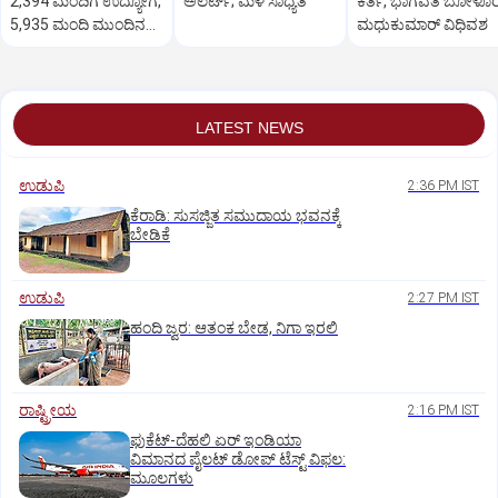
2,394 ಮಂದಿಗೆ ಉದ್ಯೋಗ,
ಅಲರ್ಟ್‌; ಮಳೆ ಸಾಧ್ಯತೆ
ಕರ್ತ, ಭಾಗವತ ಬೋಳೂ
5,935 ಮಂದಿ ಮುಂದಿನ
ಮಧುಕುಮಾರ್ ವಿಧಿವಶ
ಹಂತಕ್ಕೆ
LATEST NEWS
ಉಡುಪಿ
2:36 PM IST
ಕೆರಾಡಿ: ಸುಸಜ್ಜಿತ ಸಮುದಾಯ ಭವನಕ್ಕೆ
ಬೇಡಿಕೆ
ಉಡುಪಿ
2:27 PM IST
ಹಂದಿ ಜ್ವರ: ಆತಂಕ ಬೇಡ, ನಿಗಾ ಇರಲಿ
ರಾಷ್ಟ್ರೀಯ
2:16 PM IST
ಫುಕೆಟ್‌-ದೆಹಲಿ ಏರ್‌ ಇಂಡಿಯಾ
ವಿಮಾನದ ಪೈಲಟ್‌ ಡೋಪ್‌ ಟೆಸ್ಟ್‌ ವಿಫಲ:
ಮೂಲಗಳು