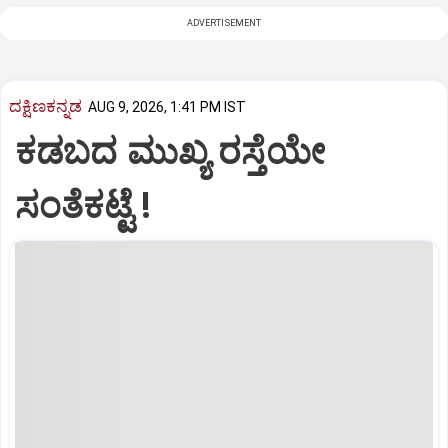
ADVERTISEMENT
ದಕ್ಷಿಣಕನ್ನಡ
AUG 9, 2026, 1:41 PM IST
ಕಡಬದ ಮುಖ್ಯ ರಸ್ತೆಯೇ
ಸಂತೆಕಟ್ಟೆ !