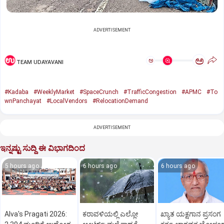
ADVERTISEMENT
ಅ
ಅ
TEAM UDAYAVANI
#Kadaba
#WeeklyMarket
#SpaceCrunch
#TrafficCongestion
#APMC
#To
wnPanchayat
#LocalVendors
#RelocationDemand
ADVERTISEMENT
ಇನ್ನಷ್ಟು ಸುದ್ದಿ ಈ ವಿಭಾಗದಿಂದ
5 hours ago
6 hours ago
6 hours ago
Alva's Pragati 2026:
ಕರಾವಳಿಯಲ್ಲಿ ಎಲ್ಲೋ
ಖ್ಯಾತ ಯಕ್ಷಗಾನ ಪ್ರಸಂಗ