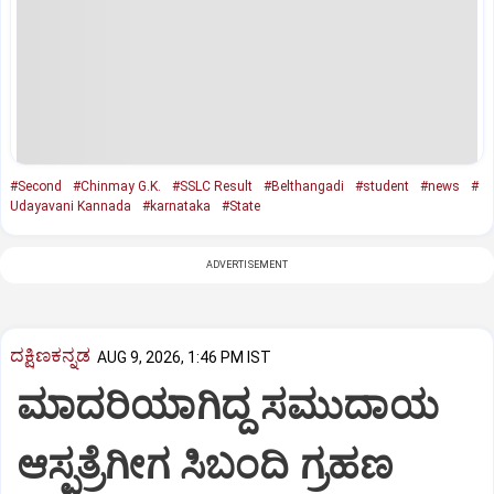
#Second
#Chinmay G.K.
#SSLC Result
#Belthangadi
#student
#news
#
Udayavani Kannada
#karnataka
#State
ADVERTISEMENT
ದಕ್ಷಿಣಕನ್ನಡ
AUG 9, 2026, 1:46 PM IST
ಮಾದರಿಯಾಗಿದ್ದ ಸಮುದಾಯ
ಆಸ್ಪತ್ರೆಗೀಗ ಸಿಬಂದಿ ಗ್ರಹಣ