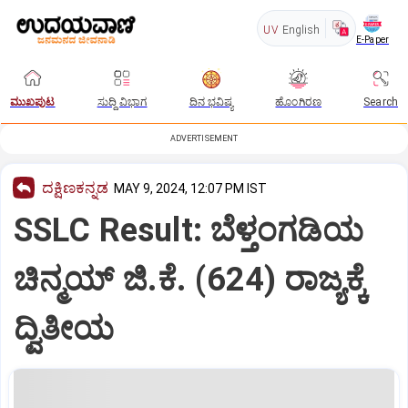
UV
English
E-Paper
ಮುಖಪುಟ
ಸುದ್ದಿ ವಿಭಾಗ
ದಿನ ಭವಿಷ್ಯ
ಹೊಂಗಿರಣ
Search
ADVERTISEMENT
ದಕ್ಷಿಣಕನ್ನಡ
MAY 9, 2024, 12:07 PM IST
SSLC Result: ಬೆಳ್ತಂಗಡಿಯ
ಚಿನ್ಮಯ್ ಜಿ.ಕೆ. (624) ರಾಜ್ಯಕ್ಕೆ
ದ್ವಿತೀಯ