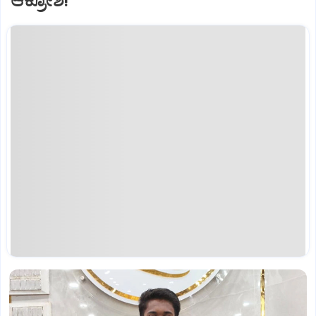
ಆಕ್ರೋಶ!