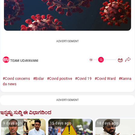
ADVERTISEMENT
ಅ
ಅ
TEAM UDAYAVANI
#Covid concerns
#Bidar
#Covid positive
#Covid 19
#Covid Ward
#Kanna
da news
ADVERTISEMENT
ಇನ್ನಷ್ಟು ಸುದ್ದಿ ಈ ವಿಭಾಗದಿಂದ
9 days ago
15 days ago
18 days ago