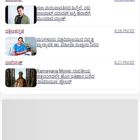
ಸಾಲ ಮರುಪಾವತಿಸದ ಹಿನ್ನೆಲೆ: ನಟ
ರಾಜಪಾಲ್ ಯಾದವ್‌ ಆಸ್ತಿ ಹರಾಜಿಗೆ
ಮುಂದಾದ ಬ್ಯಾಂಕ್
ದಕ್ಷಿಣಕನ್ನಡ
8:28 PM IST
ಮಂಗಳೂರು ವಿಶ್ವವಿದ್ಯಾಲಯದ ನಿವೃತ್ತ
ಪ್ರಾಧ್ಯಾಪಕಿ ಡಾ. ವಹೀದಾ ಸುಲ್ತಾನಾ ನಿಧನ
ಬಾಲಿವುಡ್‌
8:21 PM IST
Ramayana Movie: ಭಾರತೀಯ
ಚಿತ್ರರಂಗದಲ್ಲೇ ಹೊಸ ಇತಿಹಾಸ ಬರೆದ
ʼರಾಮಾಯಣʼ ಟ್ರೇಲರ್