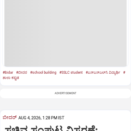
#Bidar
#ಬೀದರ
#school building
#SSLC student
#ಎಸ್‌ಎಸ್‌ಎಲ್‌ಸಿ ವಿದ್ಯಾರ್ಥಿ
#
ಶಾಲಾ ಕಟ್ಟಡ
ADVERTISEMENT
ಬೀದರ್
AUG 4, 2026, 1:28 PM IST
ಸಚಿವ ಸಂಪುಟ ವಿಸ್ತರಣೆ: