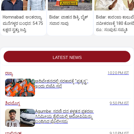
Homnabad: ಅಂತರಾಜ್ಯ
Bidar: ವಾಹನ ಡಿಕ್ಕಿ, ಬೈಕ್
Bidar: ಕಾರಂಜಾ ಕಾಲುವೆ
ಮನೆಗಳ್ಳರ ಬಂಧನ: 54.75
ಸವಾರ ಸಾವು
ನವೀಕರಣಕ್ಕೆ 180 ಕೋಟ
ಲಕ್ಷದ ಸ್ವತ್ತು ಜಪ್ತಿ
ರೂ.: ಸಂಪುಟ ಸಮ್ಮತಿ
LATEST NEWS
ರಾಜ್ಯ
10:20 PM IST
ಅಧಿವೇಶನದಲ್ಲಿ ಸರಕಾರಕ್ಕೆ "ಪ್ರತ್ಯಸ್ತ್ರ':
ಇಂದು ಬಿಜೆಪಿ ಸಭೆ
ಶಿವಮೊಗ್ಗ
9:50 PM IST
Agumbe: ಸರಣಿ ದನ ಕಳ್ಳತನ ಪ್ರಕರಣ:
ಸಿನಿಮೀಯ ಶೈಲಿಯಲ್ಲಿ ಆರೋಪಿಯನ್ನು
ಬಂಧಿಸಿದ ಪೊಲೀಸರು
ಬಾಲಿವುಡ್‌
9:10 PM IST