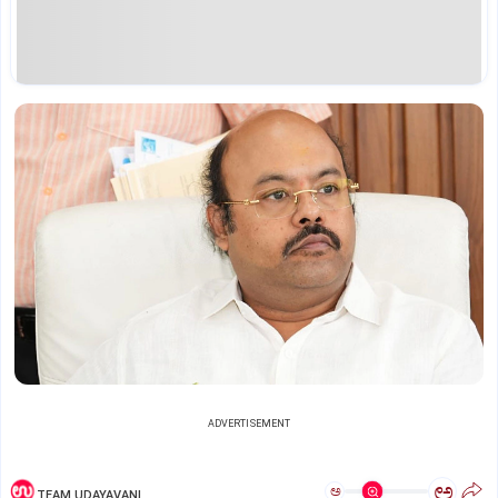
ADVERTISEMENT
ಅ
ಅ
TEAM UDAYAVANI