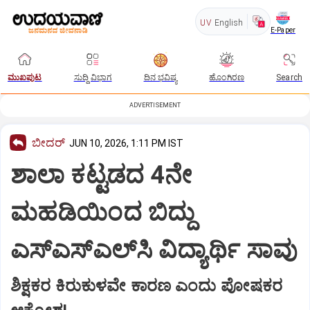
UV
English
E-Paper
ಮುಖಪುಟ
ಸುದ್ದಿ ವಿಭಾಗ
ದಿನ ಭವಿಷ್ಯ
ಹೊಂಗಿರಣ
Search
ADVERTISEMENT
ಬೀದರ್
JUN 10, 2026, 1:11 PM IST
ಶಾಲಾ ಕಟ್ಟಡದ 4ನೇ
ಮಹಡಿಯಿಂದ ಬಿದ್ದು
ಎಸ್‌ಎಸ್‌ಎಲ್‌ಸಿ ವಿದ್ಯಾರ್ಥಿ ಸಾವು
ಶಿಕ್ಷಕರ ಕಿರುಕುಳವೇ ಕಾರಣ ಎಂದು ಪೋಷಕರ