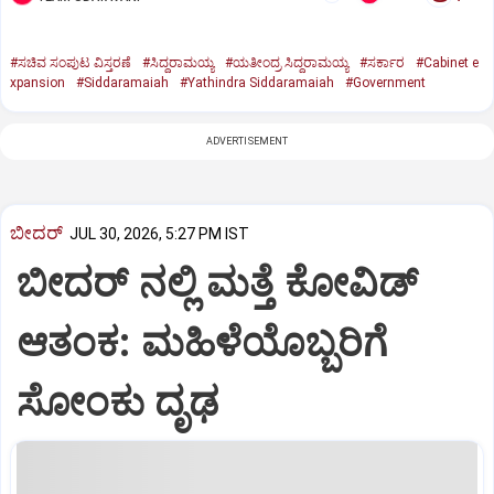
#ಸಚಿವ ಸಂಪುಟ ವಿಸ್ತರಣೆ
#ಸಿದ್ದರಾಮಯ್ಯ
#ಯತೀಂದ್ರ ಸಿದ್ದರಾಮಯ್ಯ
#ಸರ್ಕಾರ
#Cabinet e
xpansion
#Siddaramaiah
#Yathindra Siddaramaiah
#Government
ADVERTISEMENT
ಬೀದರ್
JUL 30, 2026, 5:27 PM IST
ಬೀದರ್ ನಲ್ಲಿ ಮತ್ತೆ ಕೋವಿಡ್‌
ಆತಂಕ: ಮಹಿಳೆಯೊಬ್ಬರಿಗೆ
ಸೋಂಕು ದೃಢ