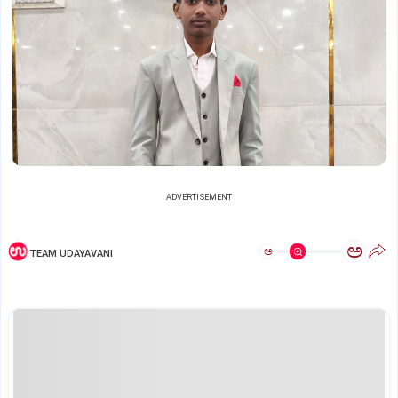
ADVERTISEMENT
ಅ
ಅ
TEAM UDAYAVANI