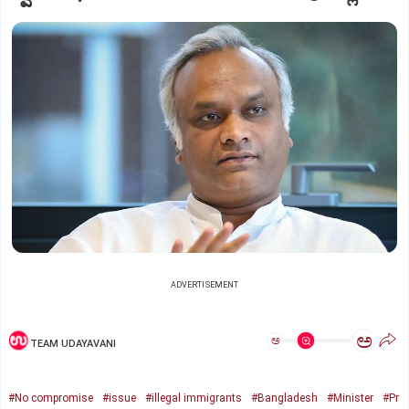
ADVERTISEMENT
ಅ
ಅ
TEAM UDAYAVANI
#No compromise
#issue
#illegal immigrants
#Bangladesh
#Minister
#Pr