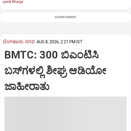
iyank Kharge
ADVERTISEMENT
ಬೆಂಗಳೂರು ನಗರ
AUG 8, 2026, 2:21 PM IST
BMTC: 300 ಬಿಎಂಟಿಸಿ
ಬಸ್‌ಗಳಲ್ಲಿ ಶೀಘ್ರ ಆಡಿಯೋ
ಜಾಹೀರಾತು