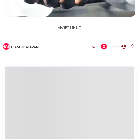
ADVERTISEMENT
ಅ
ಅ
TEAM UDAYAVANI