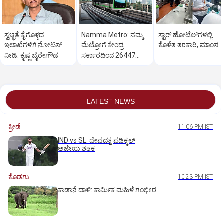
ಸ್ವಚ್ಛತೆ ಕೈಗೊಳ್ಳದ
Namma Metro: ನಮ್ಮ
ಸ್ಟಾರ್‌ ಹೋಟೆಲ್‌ಗ‌ಳಲ್ಲಿ
ಇಲಾಖೆಗಳಿಗೆ ನೋಟಿಸ್‌
ಮೆಟ್ರೋಗೆ ಕೇಂದ್ರ
ಕೊಳೆತ ತರಕಾರಿ, ಮಾಂಸ
ನೀಡಿ: ಕೃಷ್ಣ ಬೈರೇಗೌಡ
ಸರ್ಕಾರದಿಂದ 26447
ಕೋಟಿ ರೂ. ಬಿಡುಗಡೆ
LATEST NEWS
ಕ್ರೀಡೆ
11:06 PM IST
IND vs SL: ದೇವದತ್ತ ಪಡಿಕ್ಕಲ್‌
ಅಜೇಯ ಶತಕ
ಕೊಡಗು
10:23 PM IST
ಕಾಡಾನೆ ದಾಳಿ: ಕಾರ್ಮಿಕ ಮಹಿಳೆ ಗಂಭೀರ