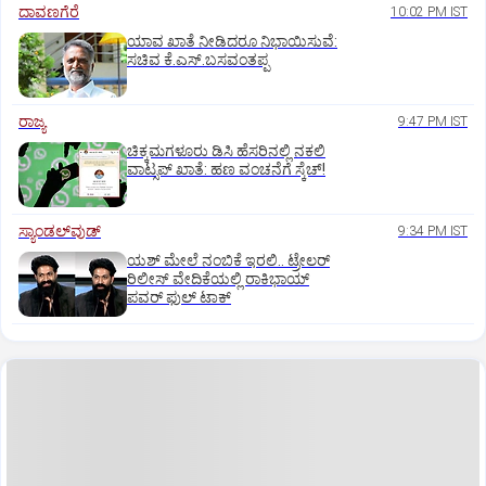
ದಾವಣಗೆರೆ
10:02 PM IST
ಯಾವ ಖಾತೆ ನೀಡಿದರೂ ನಿಭಾಯಿಸುವೆ:
ಸಚಿವ ಕೆ.ಎಸ್.ಬಸವಂತಪ್ಪ
ರಾಜ್ಯ
9:47 PM IST
ಚಿಕ್ಕಮಗಳೂರು ಡಿಸಿ ಹೆಸರಿನಲ್ಲಿ ನಕಲಿ
ವಾಟ್ಸಪ್ ಖಾತೆ: ಹಣ ವಂಚನೆಗೆ ಸ್ಕೆಚ್!
ಸ್ಯಾಂಡಲ್‌ವುಡ್‌
9:34 PM IST
ಯಶ್‌ ಮೇಲೆ ನಂಬಿಕೆ ಇರಲಿ.. ಟ್ರೇಲರ್‌
ರಿಲೀಸ್‌ ವೇದಿಕೆಯಲ್ಲಿ ರಾಕಿಭಾಯ್‌
ಪವರ್‌ ಫುಲ್‌ ಟಾಕ್