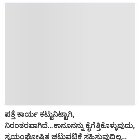
ಪತ್ತೆ ಕಾರ್ಯ ಕಟ್ಟುನಿಟ್ಟಾಗಿ,
ನಿರಂತರವಾಗಿದೆ...ಕಾನೂನನ್ನು ಕೈಗೆತ್ತಿಕೊಳ್ಳುವುದು,
ಸ್ವಯಂಘೋಷಿತ ಚಟುವಟಿಕೆ ಸಹಿಸುವುದಿಲ್ಲ...