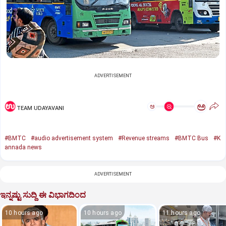
ADVERTISEMENT
ಅ
ಅ
TEAM UDAYAVANI
#BMTC
#audio advertisement system
#Revenue streams
#BMTC Bus
#K
annada news
ADVERTISEMENT
ಇನ್ನಷ್ಟು ಸುದ್ದಿ ಈ ವಿಭಾಗದಿಂದ
10 hours ago
10 hours ago
11 hours ago