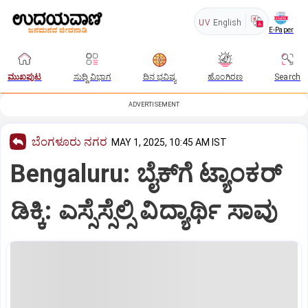
UV
English
E-Paper
ಮುಖಪುಟ
ಸುದ್ದಿ ವಿಭಾಗ
ದಿನ ಭವಿಷ್ಯ
ಹೊಂಗಿರಣ
Search
ADVERTISEMENT
ಬೆಂಗಳೂರು ನಗರ
MAY 1, 2025, 10:45 AM IST
Bengaluru: ಬೈಕ್‌ಗೆ ಟ್ಯಾಂಕರ್‌
ಡಿಕ್ಕಿ: ಎಸ್ಸೆಸ್ಸೆಲ್ಸಿ ವಿದ್ಯಾರ್ಥಿ ಸಾವು