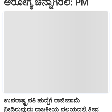
ಆರೋಗ್ಯ ಚೆನ್ನಾಗಿರಲಿ: PM
ಉಪರಾಷ್ಟ್ರಪತಿ ಹುದ್ದೆಗೆ ರಾಜೀನಾಮೆ
ನೀಡಿರುವುದು ರಾಜಕೀಯ ವಲಯದಲ್ಲಿ ತೀವ್ರ