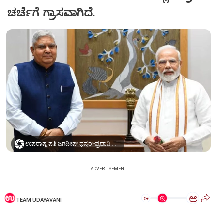
ಚರ್ಚೆಗೆ ಗ್ರಾಸವಾಗಿದೆ.
ಉಪರಾಷ್ಟ್ರಪತಿ ಜಗದೀಪ್‌ ಧನ್ಕರ್-ಪ್ರಧಾನಿ ಮೋದಿ
ADVERTISEMENT
ಅ
ಅ
TEAM UDAYAVANI