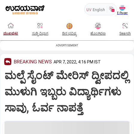
UV
English
E-Paper
ಮುಖಪುಟ
ಸುದ್ದಿ ವಿಭಾಗ
ದಿನ ಭವಿಷ್ಯ
ಹೊಂಗಿರಣ
Search
ADVERTISEMENT
BREAKING NEWS
APR 7, 2022, 4:16 PM IST
ಮಲ್ಪೆ ಸೈಂಟ್‌ ಮೇರಿಸ್‌ ದ್ವೀಪದಲ್ಲಿ
ಮುಳುಗಿ ಇಬ್ಬರು ವಿದ್ಯಾರ್ಥಿಗಳು
ಸಾವು, ಓರ್ವ ನಾಪತ್ತೆ