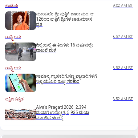
ಉಡುಪಿ
9:02 AM IST
ಮುಂಬಯಿ ಶ್ರೀ ಪುತ್ತಿಗೆ ಶಾಖಾ ಮಠ: ಆ.
12ರಿಂದ ಪುತ್ತಿಗೆ ಶ್ರೀಗಳ ಚಾತುರ್ಮಾಸ
ವ್ರತ
ರಾಷ್ಟ್ರೀಯ
8:57 AM IST
ದಿಲ್ಲಿಯಲ್ಲಿ ಈ ತಿಂಗಳು 16 ವರ್ಷದಲ್ಲೇ
ದಾಖಲೆ ಮಳೆ
ರಾಷ್ಟ್ರೀಯ
8:53 AM IST
ಸಾಮಾನ್ಯ ಗ್ರಾಹಕರಿಗೆ,ಸಣ್ಣ ವ್ಯಾಪಾರಿಗಳಿಗೆ
ಇಲ್ಲ ಯುಪಿಐ ಶುಲ್ಕ: ಸರಕಾರ
ದಕ್ಷಿಣಕನ್ನಡ
8:52 AM IST
Alva's Pragati 2026: 2,394
ಮಂದಿಗೆ ಉದ್ಯೋಗ, 5,935 ಮಂದಿ
ಮುಂದಿನ ಹಂತಕ್ಕೆ