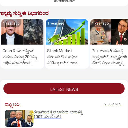
ADVERTISEMENT
ಇನ್ನಷ್ಟು ಸುದ್ದಿ ಈ ವಿಭಾಗದಿಂದ
1 year ago
1 year ago
1 year ago
Cash Row: ಜಸ್ಟೀಸ್‌
Stock Market:
Pak: ಜರ್ದಾರಿ ವಜಾಕ್ಕೆ
ವರ್ಮಾ ವಿರುದ್ಧ 200ಕ್ಕೂ
ಷೇರುಪೇಟೆ ಸೂಚ್ಯಂಕ
ತಂತ್ರಗಾರಿಕೆ- ಅಧ್ಯಕ್ಷಗಾದಿ
ಅಧಿಕ ಸಂಸದರಿಂದ
400ಕ್ಕೂ ಅಧಿಕ ಅಂಕ
ಮೇಲೆ ಸೇನಾ ಮುಖ್ಯಸ್ಥ
ಮಹಾಭಿಯೋಗಕ್ಕೆ
ಜಿಗಿತ-ದಿನಾಂತ್ಯದ
ಮುನೀರ್ ಚಿತ್ತ!
ಕೋರಿಕೆ…
ವಹಿವಾಟು ಅಂತ್ಯ
LATEST NEWS
ರಾಷ್ಟ್ರೀಯ
9:03 AM IST
ರಷ್ಯಾದಿಂದ ತೈಲ ಆಮದು: ಭಾರತಕ್ಕೆ
100% ಸುಂಕ ಬರೆ?