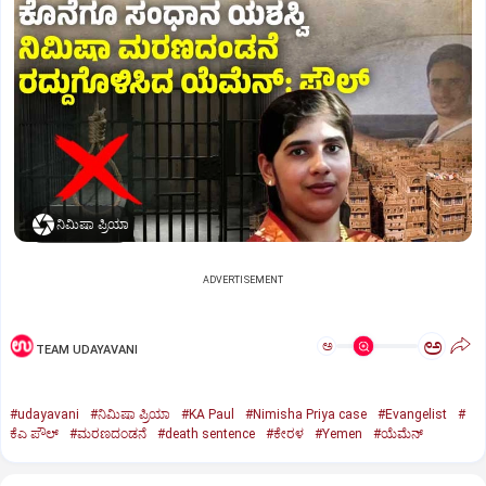
ನಿಮಿಷಾ ಪ್ರಿಯಾ
ADVERTISEMENT
ಅ
ಅ
TEAM UDAYAVANI
#udayavani
#ನಿಮಿಷಾ ಪ್ರಿಯಾ
#KA Paul
#Nimisha Priya case
#Evangelist
#
ಕೆಎ ಪೌಲ್
#ಮರಣದಂಡನೆ
#death sentence
#ಕೇರಳ
#Yemen
#ಯೆಮೆನ್‌