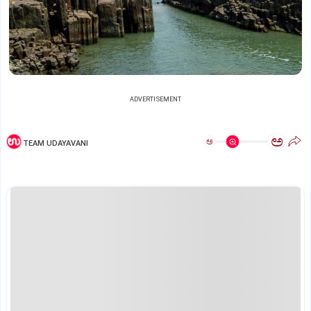
ADVERTISEMENT
ಅ
ಅ
TEAM UDAYAVANI