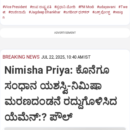
#Vice President
#ಉಪ ರಾಷ್ಟ್ರಪತಿ
#ಪ್ರಧಾನಿ ಮೋದಿ
#PM Modi
#udayavani
#Twe
et
#ರಾಜೀನಾಮೆ
#Jagdeep Dhankhar
#ಜಗದೀಪ್‌ ಧನ್‌ಕರ್‌
#ಎಕ್ಸ್‌ ಪೋಸ್ಟ್
#resig
n
ADVERTISEMENT
BREAKING NEWS
JUL 22, 2025, 10:40 AM IST
Nimisha Priya: ಕೊನೆಗೂ
ಸಂಧಾನ ಯಶಸ್ವಿ-ನಿಮಿಷಾ
ಮರಣದಂಡನೆ ರದ್ದುಗೊಳಿಸಿದ
ಯೆಮೆನ್:? ಪೌಲ್