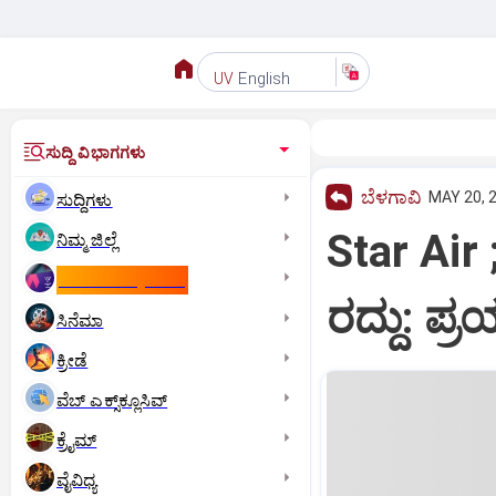
English
UV
ಸುದ್ದಿ ವಿಭಾಗಗಳು
ಬೆಳಗಾವಿ
MAY 20, 2
ಸುದ್ದಿಗಳು
Star Air
ನಿಮ್ಮ ಜಿಲ್ಲೆ
ಕಾಮನ್‌ ವೆಲ್ತ್‌ ಗೇಮ್ಸ್‌
ರದ್ದು: ಪ
ಸಿನೆಮಾ
ಕ್ರೀಡೆ
ವೆಬ್ ಎಕ್ಸ್‌ಕ್ಲೂಸಿವ್
ಕ್ರೈಮ್
ವೈವಿಧ್ಯ