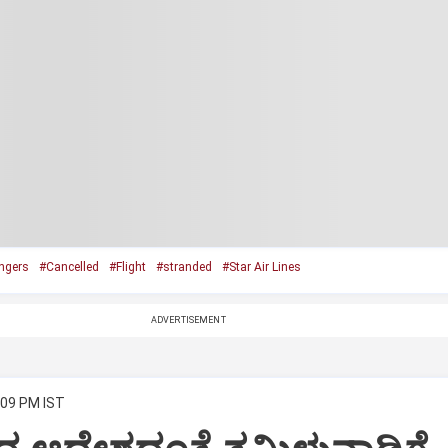
ngers
#Cancelled
#Flight
#stranded
#Star Air Lines
ADVERTISEMENT
:09 PM IST