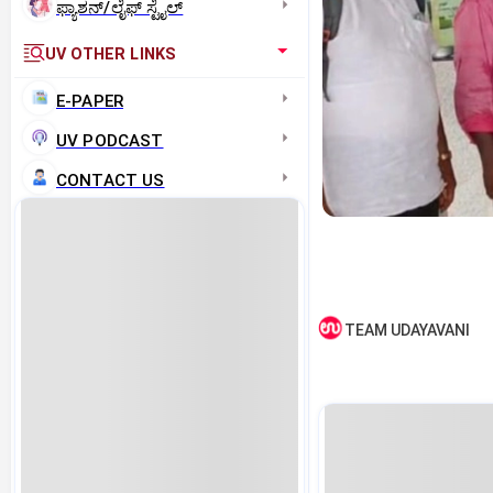
ಫ್ಯಾಶನ್/ಲೈಫ್‌ ಸ್ಟೈಲ್
UV OTHER LINKS
E-PAPER
UV PODCAST
CONTACT US
TEAM UDAYAVANI