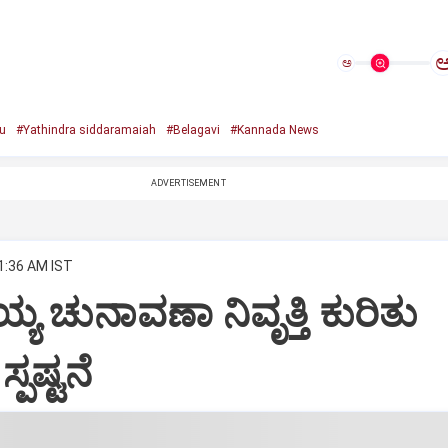
ಅ
u
#Yathindra siddaramaiah
#Belagavi
#Kannada News
ADVERTISEMENT
11:36 AM IST
್ಯ ಚುನಾವಣಾ ನಿವೃತ್ತಿ ಕುರಿತು
್ಪಷ್ಟನೆ