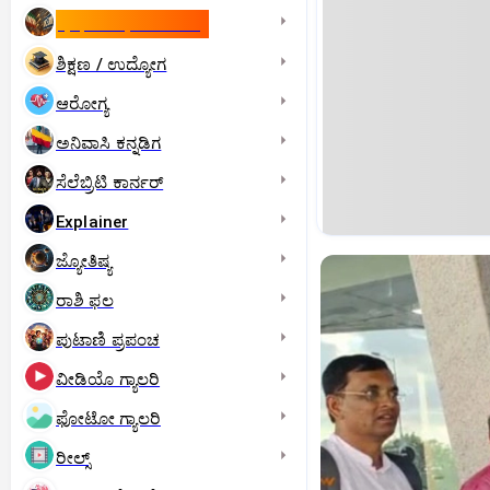
ಇಸ್ರೇಲ್- ಇರಾನ್‌ ಯುದ್ಧ
ಶಿಕ್ಷಣ / ಉದ್ಯೋಗ
ಆರೋಗ್ಯ
ಅನಿವಾಸಿ ಕನ್ನಡಿಗ
ಸೆಲೆಬ್ರಿಟಿ ಕಾರ್ನರ್‌
Explainer
ಜ್ಯೋತಿಷ್ಯ
ರಾಶಿ ಫಲ
ಪುಟಾಣಿ ಪ್ರಪಂಚ
ವೀಡಿಯೊ ಗ್ಯಾಲರಿ
ಫೋಟೋ ಗ್ಯಾಲರಿ
ರೀಲ್ಸ್