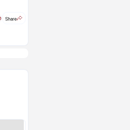
ಅ
Share