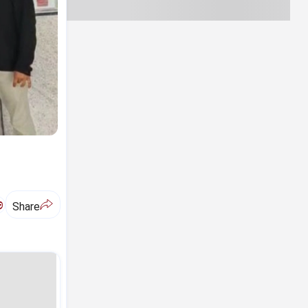
ಅ
Share