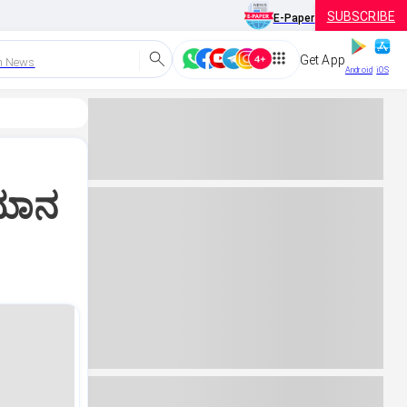
SUBSCRIBE
E-Paper
Get App
h News
Android
iOS
ಿಮಾನ