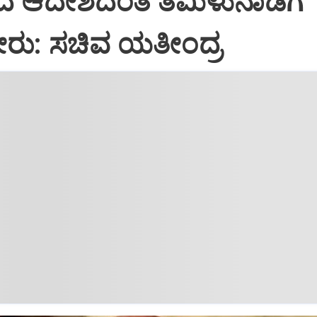
ರದ ಆದೇಶದಂತೆ ತಮಿಳುನಾಡಿಗೆ
ೀರು: ಸಚಿವ ಯತೀಂದ್ರ