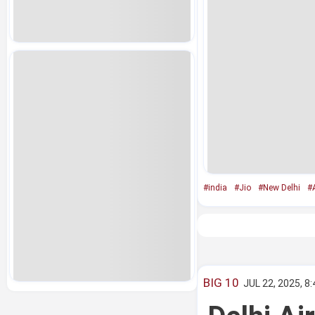
#india
#Jio
#New Delhi
#A
BIG 10
JUL 22, 2025, 8