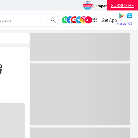
SUBSCRIBE
E-Paper
Get App
h News
Android
iOS
ಕ