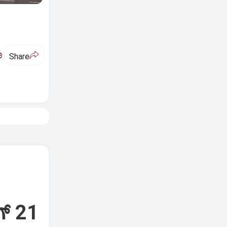
ಅ
Share
್‌ 21