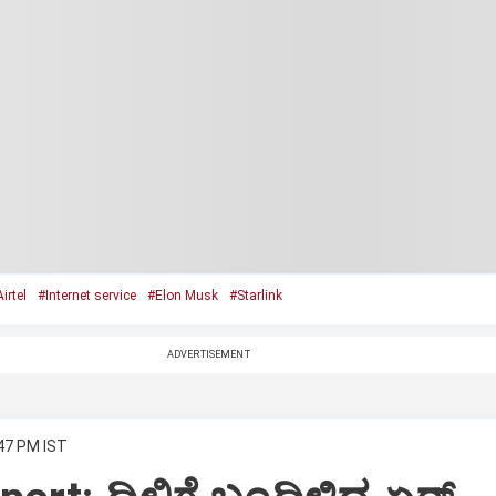
irtel
#Internet service
#Elon Musk
#Starlink
ADVERTISEMENT
:47 PM IST