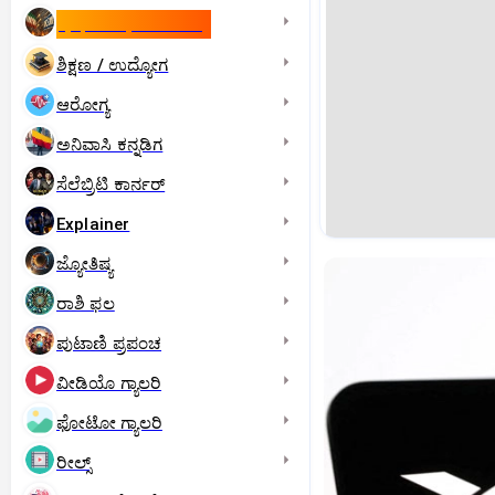
ಇಸ್ರೇಲ್- ಇರಾನ್‌ ಯುದ್ಧ
ಶಿಕ್ಷಣ / ಉದ್ಯೋಗ
ಆರೋಗ್ಯ
ಅನಿವಾಸಿ ಕನ್ನಡಿಗ
ಸೆಲೆಬ್ರಿಟಿ ಕಾರ್ನರ್‌
Explainer
ಜ್ಯೋತಿಷ್ಯ
ರಾಶಿ ಫಲ
ಪುಟಾಣಿ ಪ್ರಪಂಚ
ವೀಡಿಯೊ ಗ್ಯಾಲರಿ
ಫೋಟೋ ಗ್ಯಾಲರಿ
ರೀಲ್ಸ್