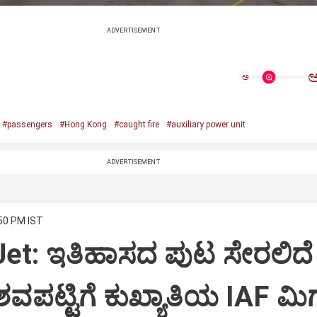
ADVERTISEMENT
ಅ
#passengers
#Hong Kong
#caught fire
#auxiliary power unit
ADVERTISEMENT
:50 PM IST
Jet: ಇತಿಹಾಸದ ಪುಟ ಸೇರಲಿದೆ
ವಪಟ್ಟಿಗೆ ಕುಖ್ಯಾತಿಯ IAF ಮಿಗ