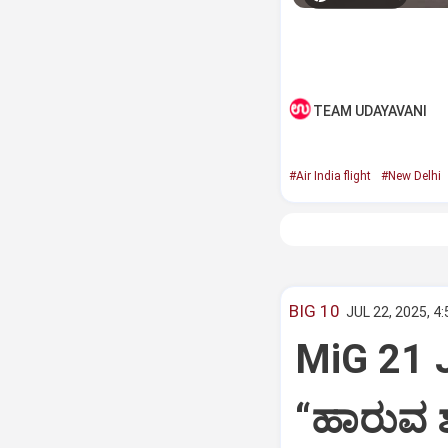
TEAM UDAYAVANI
#Air India flight
#New Delhi
BIG 10
JUL 22, 2025, 4
MiG 21 
“ಹಾರುವ ಶ