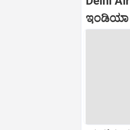
Delhi Air
ಇಂಡಿಯಾ ವ