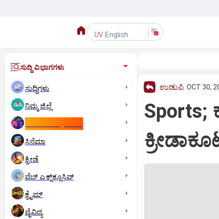
English
UV
ಸುದ್ದಿ ವಿಭಾಗಗಳು
ಉಡುಪಿ
OCT 30, 2
ಸುದ್ದಿಗಳು
Sports; 
ನಿಮ್ಮ ಜಿಲ್ಲೆ
ಕಾಮನ್‌ ವೆಲ್ತ್‌ ಗೇಮ್ಸ್‌
ಕ್ರೀಡಾಕೂಟ
ಸಿನೆಮಾ
ಕ್ರೀಡೆ
ವೆಬ್ ಎಕ್ಸ್‌ಕ್ಲೂಸಿವ್
ಕ್ರೈಮ್
ವೈವಿಧ್ಯ