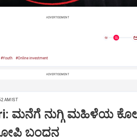
ADVERTISEMENT
ಅ
#Youth
#Online investment
ADVERTISEMENT
:52 AM IST
: ಮನೆಗೆ ನುಗ್ಗಿ ಮಹಿಳೆಯ ಕೊಲ
ರೋಪಿ ಬಂಧನ