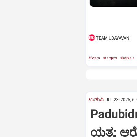
TEAM UDAYAVANI
#Scam
#targets
#karkala
ಉಡುಪಿ
JUL 23, 2025, 6
Padubidri
ಯತ್ನ; ಆ