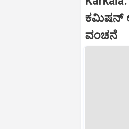
Karkala: 
ಕಮಿಷನ್‌ 
ವಂಚನೆ