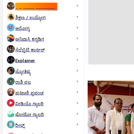
ಇಸ್ರೇಲ್- ಇರಾನ್‌ ಯುದ್ಧ
ಶಿಕ್ಷಣ / ಉದ್ಯೋಗ
ಆರೋಗ್ಯ
ಅನಿವಾಸಿ ಕನ್ನಡಿಗ
ಸೆಲೆಬ್ರಿಟಿ ಕಾರ್ನರ್‌
Explainer
ಜ್ಯೋತಿಷ್ಯ
ರಾಶಿ ಫಲ
ಪುಟಾಣಿ ಪ್ರಪಂಚ
ವೀಡಿಯೊ ಗ್ಯಾಲರಿ
ಫೋಟೋ ಗ್ಯಾಲರಿ
ರೀಲ್ಸ್