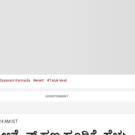
dayavani Kannada
#event
#Taluk level
ADVERTISEMENT
:24 AM IST