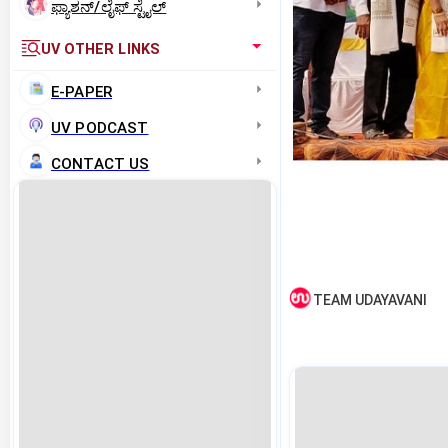
ಫ್ಯಾಶನ್/ಲೈಫ್‌ ಸ್ಟೈಲ್
UV OTHER LINKS
E-PAPER
UV PODCAST
CONTACT US
TEAM UDAYAVANI