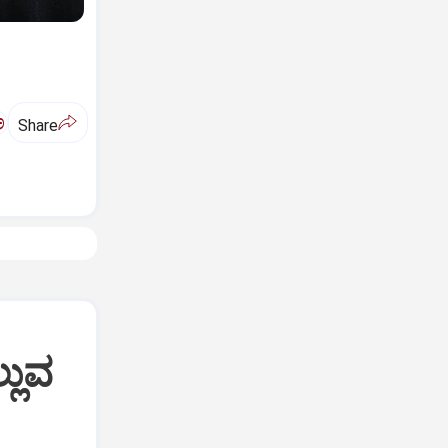
ಅ
Share
್ಲುವ