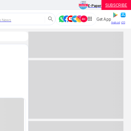
SUBSCRIBE
E-Paper
Get App
h News
Android
iOS