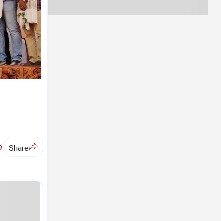
ಅ
Share