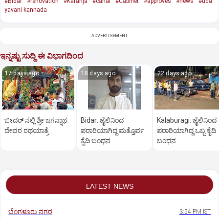
#Bidar
#renovation
#Karanja
#canal
#Cabinet
#approves
#news
#uda
yavani kannada
ADVERTISEMENT
ಇನ್ನಷ್ಟು ಸುದ್ದಿ ಈ ವಿಭಾಗದಿಂದ
17 days ago
18 days ago
22 days ago
ಬೀದರ್‌ ನಲ್ಲಿ ಶ್ರೀ ಜಗನ್ನಾಥ
Bidar: ಜೈಲಿನಿಂದ
Kalaburagi: ಜೈಲಿನಿಂದ
ದೇವರ ರಥಯಾತ್ರೆ
ಪರಾರಿಯಾಗಿದ್ದ ಮತ್ತೊರ್ವ
ಪರಾರಿಯಾಗಿದ್ದ ಒಬ್ಬ ಕೈದಿ
ಕೈದಿ ಬಂಧನ
ಬಂಧನ
LATEST NEWS
ಬೆಂಗಳೂರು ನಗರ
3:54 PM IST