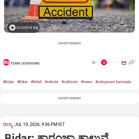
ಸಾಂದರ್ಭಿಕ ಚಿತ್ರ
ADVERTISEMENT
ಅ
ಅ
TEAM UDAYAVANI
#Bidar
#Biker
#killed
#vehicle
#collision
#news
#udayavani kannada
ADVERTISEMENT
ರಾಜ್ಯ
JUL 19, 2026, 9:06 PM IST
Bidar: ಕಾರಂಜಾ ಕಾಲುವೆ