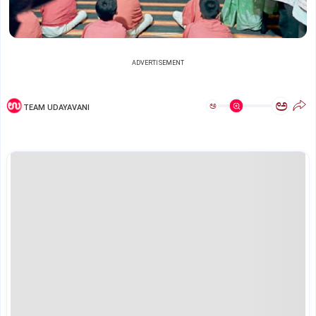
ADVERTISEMENT
ಅ
ಅ
TEAM UDAYAVANI