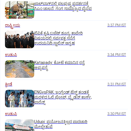
ಲಾಲ್‌ಬಾಗ್‌ನಲ್ಲಿ ಫಲಪುಷ್ಪ ಪ್ರದರ್ಶನಕ್ಕೆ
ಸಿಎಂ ಚಾಲನೆ: ಗಂಗ ಸಾಮ್ರಾಜ್ಯದ ವೈಭವ
ರಾಷ್ಟ್ರೀಯ
3:37 PM IST
ಟಿವಿಕೆ ಕೃಷಿ ಬಜೆಟ್ ಶೂನ್ಯ; ಕಾವೇರಿ
ವಿಷಯದಲ್ಲಿ ಸರ್ವಪಕ್ಷ ಸಭೆಗೆ
ಉದಯನಿಧಿ ಸ್ಟಾಲಿನ್ ಆಗ್ರಹ
ಉಡುಪಿ
3:34 PM IST
Katapady: ಕೋಟೆ ಕಮಾನಿನ ರಸ್ತೆ
ಅವ್ಯವಸ್ಥೆ
ಕ್ರೀಡೆ
3:31 PM IST
ENGvsPAK: ಇಂಗ್ಲೆಂಡ್‌ ಟೆಸ್ಟ್‌ ತಂಡಕ್ಕೆ
ಮರಳಿದ ಓಲಿ ಪೋಪ್, ಬ್ರೈಡನ್ ಕಾರ್ಸ್,
ಲಾರೆನ್ಸ್
ಉಡುಪಿ
3:30 PM IST
Udupi: ಪ್ರಯೋಜನಕ್ಕಿಲ್ಲದ ಪಾದಚಾರಿ
ಮೇಲ್ಸೇತುವೆ