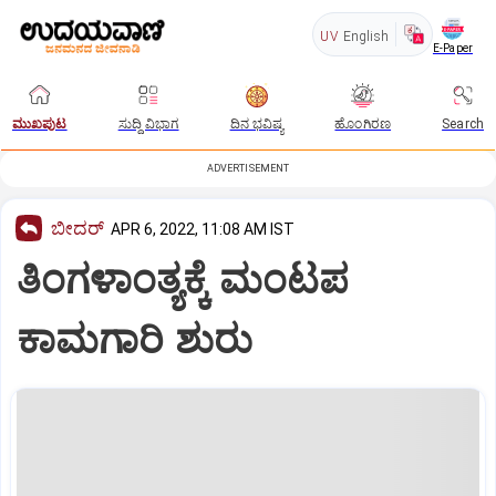
UV
English
E-Paper
ಮುಖಪುಟ
ಸುದ್ದಿ ವಿಭಾಗ
ದಿನ ಭವಿಷ್ಯ
ಹೊಂಗಿರಣ
Search
ADVERTISEMENT
ಬೀದರ್
APR 6, 2022, 11:08 AM IST
ತಿಂಗಳಾಂತ್ಯಕ್ಕೆ ಮಂಟಪ
ಕಾಮಗಾರಿ ಶುರು