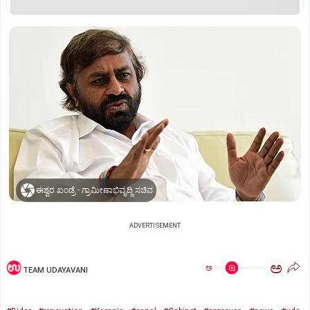
ಈಶ್ವರ ಖಂಡ್ರೆ - ಗ್ರಾಮೀಣಾಭಿವೃದ್ಧಿ ಸಚಿವ
ADVERTISEMENT
ಅ
ಅ
TEAM UDAYAVANI