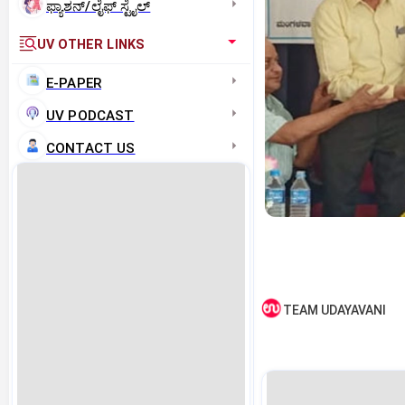
ಫ್ಯಾಶನ್/ಲೈಫ್‌ ಸ್ಟೈಲ್
UV OTHER LINKS
E-PAPER
UV PODCAST
CONTACT US
TEAM UDAYAVANI