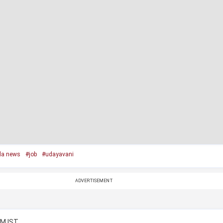
da news
#job
#udayavani
ADVERTISEMENT
AM IST