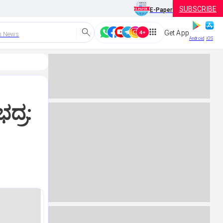
SUBSCRIBE
E-Paper
Get App
h News
Android
iOS
ದ್ರ: