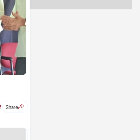
ಅ
Share