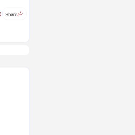
ಅ
Share