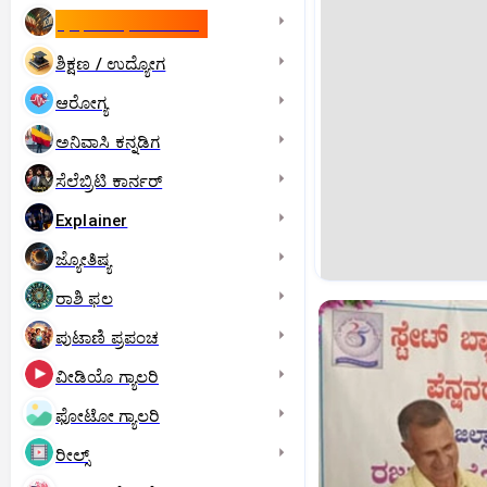
ಇಸ್ರೇಲ್- ಇರಾನ್‌ ಯುದ್ಧ
ಶಿಕ್ಷಣ / ಉದ್ಯೋಗ
ಆರೋಗ್ಯ
ಅನಿವಾಸಿ ಕನ್ನಡಿಗ
ಸೆಲೆಬ್ರಿಟಿ ಕಾರ್ನರ್‌
Explainer
ಜ್ಯೋತಿಷ್ಯ
ರಾಶಿ ಫಲ
ಪುಟಾಣಿ ಪ್ರಪಂಚ
ವೀಡಿಯೊ ಗ್ಯಾಲರಿ
ಫೋಟೋ ಗ್ಯಾಲರಿ
ರೀಲ್ಸ್