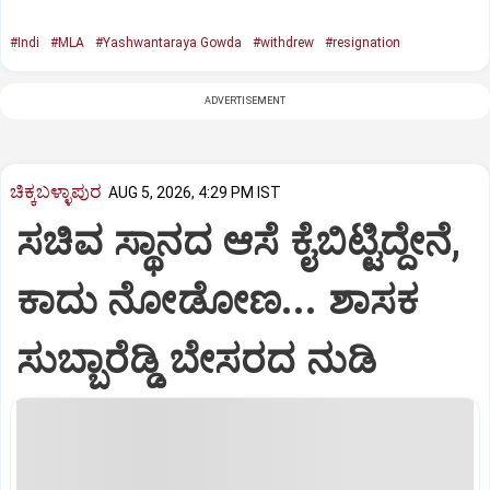
#Indi
#MLA
#Yashwantaraya Gowda
#withdrew
#resignation
ADVERTISEMENT
ಚಿಕ್ಕಬಳ್ಳಾಪುರ
AUG 5, 2026, 4:29 PM IST
ಸಚಿವ ಸ್ಥಾನದ ಆಸೆ ಕೈಬಿಟ್ಟಿದ್ದೇನೆ,
ಕಾದು ನೋಡೋಣ... ಶಾಸಕ
ಸುಬ್ಬಾರೆಡ್ಡಿ ಬೇಸರದ ನುಡಿ