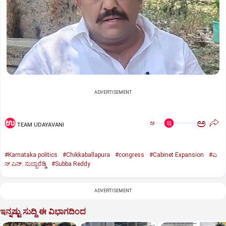
ADVERTISEMENT
ಅ
ಅ
TEAM UDAYAVANI
#Karnataka politics
#Chikkaballapura
#congress
#Cabinet Expansion
#ಎ
ಸ್.ಎನ್. ಸುಬ್ಬಾರೆಡ್ಡಿ
#Subba Reddy
ADVERTISEMENT
ಇನ್ನಷ್ಟು ಸುದ್ದಿ ಈ ವಿಭಾಗದಿಂದ