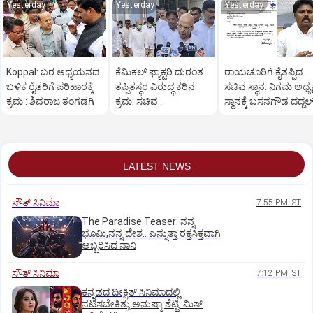
Yesterday
Yesterday
Yesterday
Koppal: ಬರ ಅಧ್ಯಯನದ
ಕೆಮಿಕಲ್ ಫ್ಯಾಕ್ಟರಿ ದುರಂತ
ರಾಯಚೂರಿಗೆ ಕೈತಪ್ಪಿದ
ಬಳಿಕ ರೈತರಿಗೆ ಪರಿಹಾರಕ್ಕೆ
ತಪ್ಪಿತಸ್ಥರ ವಿರುದ್ಧ ಕಠಿನ
ಸಚಿವ ಸ್ಥಾನ: ನಿಗಮ ಅಧ್ಯಕ್
ಕ್ರಮ : ಶಿವರಾಜ ತಂಗಡಗಿ
ಕ್ರಮ: ಸಚಿವ
ಸ್ಥಾನಕ್ಕೆ ಬಸನಗೌಡ ದದ್ದಲ
ಡಾ.ಶರಣಪ್ರಕಾಶ್ ಪಾಟೀಲ್
ರಾಜೀನಾಮೆ
LATEST NEWS
ಸೌತ್‌ ಸಿನಿಮಾ
7:55 PM IST
The Paradise Teaser: ನನ್ನ
ಭೂಮಿ,ನನ್ನ ದೇಶ.. ಎನ್ನುತ್ತಾ ರಕ್ತಸಿಕ್ತವಾಗಿ
ಅಬ್ಬರಿಸಿದ ನಾನಿ
ಸೌತ್‌ ಸಿನಿಮಾ
7:12 PM IST
ಕನ್ನಡದ ದೀಕ್ಷಿತ್‌ ಸಿನಿಮಾದಲ್ಲಿ
ನಟಿಸಬೇಕಿತ್ತು ಅನುಷ್ಕಾ ಶೆಟ್ಟಿ: ಮಿಸ್‌