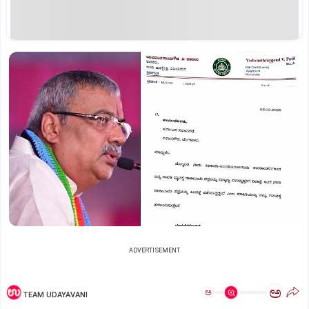
ADVERTISEMENT
ಅ
ಅ
TEAM UDAYAVANI