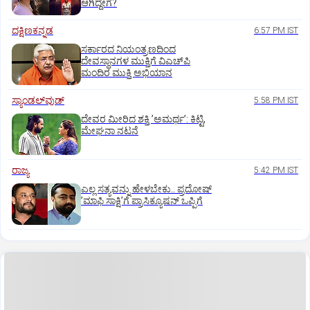
ಆಗಿದ್ದೇಗೆ?
ದಕ್ಷಿಣಕನ್ನಡ
6:57 PM IST
ಸರ್ಕಾರದ ನಿಯಂತ್ರಣದಿಂದ
ದೇವಸ್ಥಾನಗಳ ಮುಕ್ತಿಗೆ ವಿಎಚ್‌ಪಿ
ಮಂದಿರ ಮುಕ್ತಿ ಅಭಿಯಾನ
ಸ್ಯಾಂಡಲ್‌ವುಡ್‌
5:58 PM IST
ದೇವರ ಮೀರಿದ ಶಕ್ತಿ ʼಅಮರ್ಥʼ: ಕಿಟ್ಟಿ,
ಮೇಘನಾ ನಟನೆ
ರಾಜ್ಯ
5:42 PM IST
ಎಲ್ಲ ಸತ್ಯವನ್ನು ಹೇಳಬೇಕು.. ಪ್ರದೋಷ್‌
ʼಮಾಫಿ ಸಾಕ್ಷಿʼಗೆ ಪ್ರಾಸಿಕ್ಯೂಷನ್ ಒಪ್ಪಿಗೆ