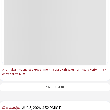
#Tumakur
#Congress Government
#CM DKShivakumar
#puja Perform
#N
onavinakere Mutt
ADVERTISEMENT
ವಿಜಯಪುರ
AUG 5, 2026, 4:52 PM IST