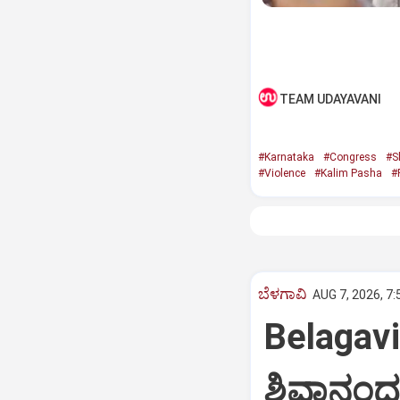
TEAM UDAYAVANI
#Karnataka
#Congress
#S
#Violence
#Kalim Pasha
#
ಬೆಳಗಾವಿ
AUG 7, 2026, 7
Belagav
ಶಿವಾನಂದ 