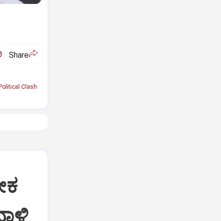
ಅ
Share
Political Clash
ೀಕ
ದಾಳಿ