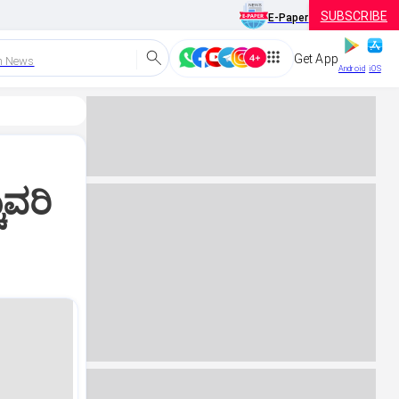
SUBSCRIBE
E-Paper
Get App
h News
Android
iOS
ುವರಿ