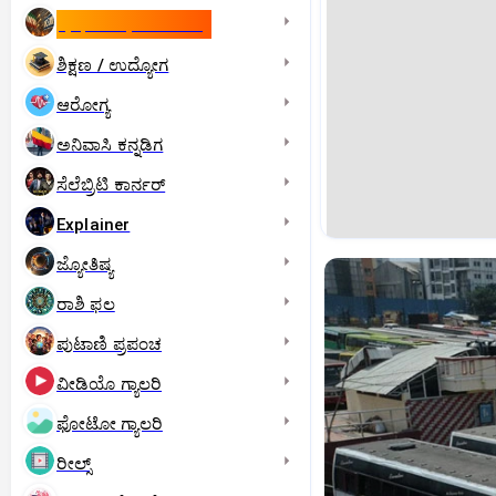
ಇಸ್ರೇಲ್- ಇರಾನ್‌ ಯುದ್ಧ
ಶಿಕ್ಷಣ / ಉದ್ಯೋಗ
ಆರೋಗ್ಯ
ಅನಿವಾಸಿ ಕನ್ನಡಿಗ
ಸೆಲೆಬ್ರಿಟಿ ಕಾರ್ನರ್‌
Explainer
ಜ್ಯೋತಿಷ್ಯ
ರಾಶಿ ಫಲ
ಪುಟಾಣಿ ಪ್ರಪಂಚ
ವೀಡಿಯೊ ಗ್ಯಾಲರಿ
ಫೋಟೋ ಗ್ಯಾಲರಿ
ರೀಲ್ಸ್