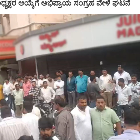
್ ಅಧ್ಯಕ್ಷರ ಆಯ್ಕೆಗೆ ಅಭಿಪ್ರಾಯ ಸಂಗ್ರಹ ವೇಳೆ ಘಟನೆ