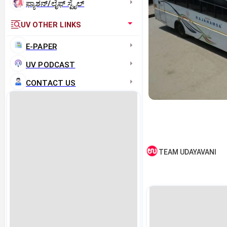
ಫ್ಯಾಶನ್/ಲೈಫ್‌ ಸ್ಟೈಲ್
UV OTHER LINKS
E-PAPER
UV PODCAST
CONTACT US
TEAM UDAYAVANI