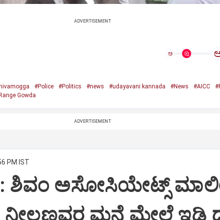
ADVERTISEMENT
ಅ
hivamogga
#Police
#Politics
#news
#udayavani kannada
#News
#AICC
#
Range Gowda
ADVERTISEMENT
:56 PM IST
i: ಶಿವಂ ಅಸೋಸಿಯೇಟ್ಸ್ ಮಾಲ
ನೀಲಣ್ಣವರ ಮನೆ ಮೇಲೆ ಇಡಿ‌ 