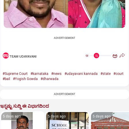
ADVERTISEMENT
ಅ
ಅ
TEAM UDAYAVANI
#Supreme Court
#karnataka
#news
#udayavani kannada
#state
#court
#bail
#Yogish Gowda
#dharwada
ADVERTISEMENT
ಇನ್ನಷ್ಟು ಸುದ್ದಿ ಈ ವಿಭಾಗದಿಂದ
5 days ago
5 days ago
5 days ago