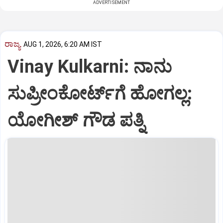
ADVERTISEMENT
ರಾಜ್ಯ
AUG 1, 2026, 6:20 AM IST
Vinay Kulkarni: ನಾನು
ಸುಪ್ರೀಂಕೋರ್ಟ್‌ಗೆ ಹೋಗಲ್ಲ:
ಯೋಗೀಶ್‌ ಗೌಡ ಪತ್ನಿ