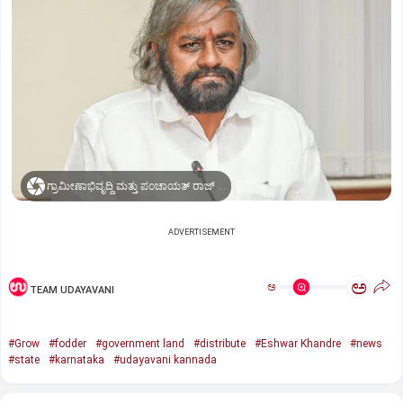
ಗ್ರಾಮೀಣಾಭಿವೃದ್ಧಿ ಮತ್ತು ಪಂಚಾಯತ್ ರಾಜ್ ಸಚಿವ ಈಶ್ವರ ಬಿ.ಖಂಡ್ರೆ
ADVERTISEMENT
ಅ
ಅ
TEAM UDAYAVANI
#Grow
#fodder
#government land
#distribute
#Eshwar Khandre
#news
#state
#karnataka
#udayavani kannada