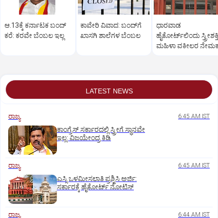
ಆ.13ಕ್ಕೆ ಕರ್ನಾಟಕ ಬಂದ್‌
ಕಾವೇರಿ ವಿವಾದ: ಬಂದ್‌ಗೆ
ಧಾರವಾಡ
ಕರೆ: ಕರವೇ ಬೆಂಬಲ ಇಲ್ಲ
ಖಾಸಗಿ ಶಾಲೆಗಳ ಬೆಂಬಲ
ಹೈಕೋರ್ಟ್‌ಲಿಂದು ಸ್ತ್ರೀಶಕ್ತಿ
ಮಹಿಳಾ ವಕೀಲರ ನೇಮ
LATEST NEWS
ರಾಜ್ಯ
6:45 AM IST
ಕಾಂಗ್ರೆಸ್‌ ಸರ್ಕಾರದಲ್ಲಿ ಸ್ತ್ರೀಗೆ ಸ್ಥಾನವೇ
ಇಲ್ಲ: ವಿಜಯೇಂದ್ರ ಕಿಡಿ
ರಾಜ್ಯ
6:45 AM IST
ಎಸ್ಸಿ ಒಳಮೀಸಲಾತಿ ಪ್ರಶ್ನಿಸಿ ಅರ್ಜಿ:
ಸರ್ಕಾರಕ್ಕೆ ಹೈಕೋರ್ಟ್‌ ನೋಟಿಸ್
ರಾಜ್ಯ
6:44 AM IST