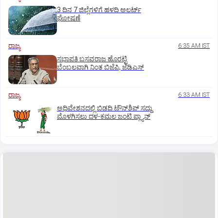
3 ದಿನ 7 ಜಿಲ್ಲೆಗಳಿಗೆ ಹಳದಿ ಅಲರ್ಟ್‌
ಘೋಷಣೆ
ರಾಜ್ಯ
6:35 AM IST
ಸಭಾಪತಿ ಬಸವರಾಜ ಹೊರಟ್ಟಿ
ಬೆಂಬಲವಾಗಿ ನಿಂತ ಬಿಜೆಪಿ, ಜೆಡಿಎಸ್
ರಾಜ್ಯ
6:33 AM IST
ಅಧಿವೇಶನದಲ್ಲಿ ಬಿಡದಿ ಟೌನ್‌ಶಿಪ್‌ ಸದ್ದು
ಮೊಳಗಿಸಲು ದಳ-ಕಮಲ ಜಂಟಿ ಪ್ಲ್ಯಾನ್‌