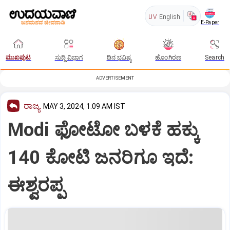
UV
English
E-Paper
ಮುಖಪುಟ
ಸುದ್ದಿ ವಿಭಾಗ
ದಿನ ಭವಿಷ್ಯ
ಹೊಂಗಿರಣ
Search
ADVERTISEMENT
ರಾಜ್ಯ
MAY 3, 2024, 1:09 AM IST
Modi ಫೋಟೋ ಬಳಕೆ ಹಕ್ಕು
140 ಕೋಟಿ ಜನರಿಗೂ ಇದೆ:
ಈಶ್ವರಪ್ಪ