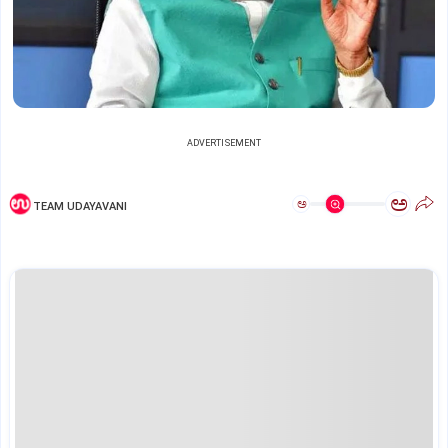
ADVERTISEMENT
ಅ
ಅ
TEAM UDAYAVANI