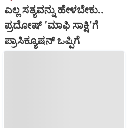
ಎಲ್ಲ ಸತ್ಯವನ್ನು ಹೇಳಬೇಕು..
ಪ್ರದೋಷ್‌ ʼಮಾಫಿ ಸಾಕ್ಷಿʼಗೆ
ಪ್ರಾಸಿಕ್ಯೂಷನ್ ಒಪ್ಪಿಗೆ