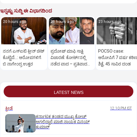
ಇನ್ನಷ್ಟು ಸುದ್ದಿ ಈ ವಿಭಾಗದಿಂದ
20 hours ago
21 hours ago
23 hours ago
ನನಗೆ ಎಸ್ಐಟಿ ಕ್ಲೀನ್ ಚಿಟ್
ಪ್ರದೋಷ್ ಮಾಫಿ ಸಾಕ್ಷಿ
POCSO case:
ಕೊಟ್ಟಿದೆ…: ಆರೋಪಗಳಿಗೆ
ವಿಚಾರಣೆ: ಕೋರ್ಟ್‌ನಲ್ಲಿ
ಆರೋಪಿಗೆ 7 ವರ್ಷ ಕಠಿ
ಬಿ ನಾಗೇಂದ್ರ ಉತ್ತರ
ನಡೆದ ವಾದ – ಪ್ರತಿವಾದದ
ಶಿಕ್ಷೆ, 45 ಸಾವಿರ ದಂಡ
ಸಾರಾಂಶ ಇಲ್ಲಿದೆ..
LATEST NEWS
ಕ್ರೀಡೆ
12:10 PM IST
ಕರ್ನಾಟಕ ತಂಡದ ಮುಖ್ಯ ಕೋಚ್‌
ಆಗಲಿದ್ದಾರೆ ಮಾಜಿ ನಾಯಕ ವಿನಯ್‌
ಕುಮಾರ್