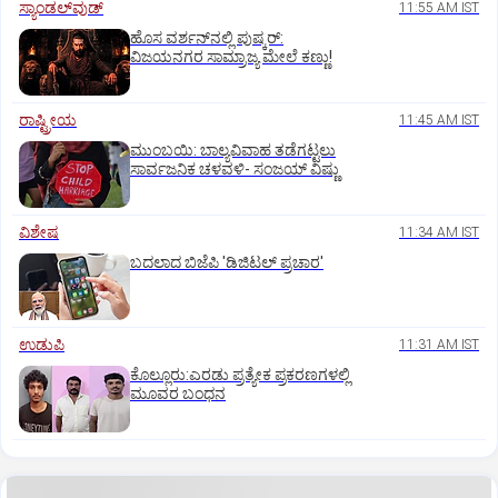
ಸ್ಯಾಂಡಲ್‌ವುಡ್‌
11:55 AM IST
ಹೊಸ ವರ್ಶನ್‌ನಲ್ಲಿ ಪುಷ್ಕರ್‌:
ವಿಜಯನಗರ ಸಾಮ್ರಾಜ್ಯ ಮೇಲೆ ಕಣ್ಣು!
ರಾಷ್ಟ್ರೀಯ
11:45 AM IST
ಮುಂಬಯಿ: ಬಾಲ್ಯವಿವಾಹ ತಡೆಗಟ್ಟಲು
ಸಾರ್ವಜನಿಕ ಚಳವಳಿ- ಸಂಜಯ್‌ ವಿಷ್ಣು
ವಿಶೇಷ
11:34 AM IST
ಬದಲಾದ ಬಿಜೆಪಿ 'ಡಿಜಿಟಲ್‌ ಪ್ರಚಾರ'
ಉಡುಪಿ
11:31 AM IST
ಕೊಲ್ಲೂರು:ಎರಡು ಪ್ರತ್ಯೇಕ ಪ್ರಕರಣಗಳಲ್ಲಿ
ಮೂವರ ಬಂಧನ