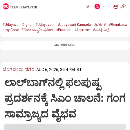
ಅ
ಅ
TEAM UDAYAVANI
#Udayavani Digital
#Udayavani
#Udayavani Kannada
#ದರ್ಶನ್‌
#Renukasw
amy Case
#ರೇಣುಕಾಸ್ವಾಮಿ ಪ್ರಕರಣ
#Pradosh
#Approver
#ಮಾಫಿ ಸಾಕ್ಷಿ
ADVERTISEMENT
ಬೆಂಗಳೂರು ನಗರ
AUG 6, 2026, 3:54 PM IST
ಲಾಲ್‌ಬಾಗ್‌ನಲ್ಲಿ ಫಲಪುಷ್ಪ
ಪ್ರದರ್ಶನಕ್ಕೆ ಸಿಎಂ ಚಾಲನೆ: ಗಂಗ
ಸಾಮ್ರಾಜ್ಯದ ವೈಭವ