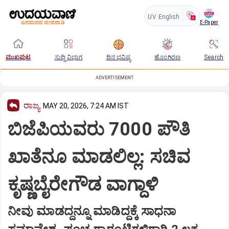
UV
English
E-Paper
ಮುಖಪುಟ
ಸುದ್ದಿ ವಿಭಾಗ
ದಿನ ಭವಿಷ್ಯ
ಹೊಂಗಿರಣ
Search
ADVERTISEMENT
ರಾಜ್ಯ
MAY 20, 2026, 7:24 AM IST
ಬಿಜೆಪಿಯವರು 7000 ಪೌತಿ
ಖಾತೆನೂ ಮಾಡಲಿಲ್ಲ: ಸಚಿವ
ಕೃಷ್ಣಬೈರೇಗೌಡ ವಾಗ್ದಾಳಿ
ನೀವು ಮಾಡದ್ದನ್ನೂ ಮಾಡಿದ್ದಕ್ಕೆ ಸಾಧನಾ