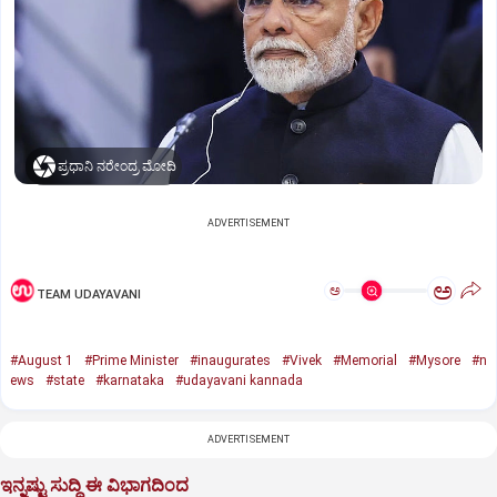
ಪ್ರಧಾನಿ ನರೇಂದ್ರ ಮೋದಿ
ADVERTISEMENT
ಅ
ಅ
TEAM UDAYAVANI
#August 1
#Prime Minister
#inaugurates
#Vivek
#Memorial
#Mysore
#n
ews
#state
#karnataka
#udayavani kannada
ADVERTISEMENT
ಇನ್ನಷ್ಟು ಸುದ್ದಿ ಈ ವಿಭಾಗದಿಂದ