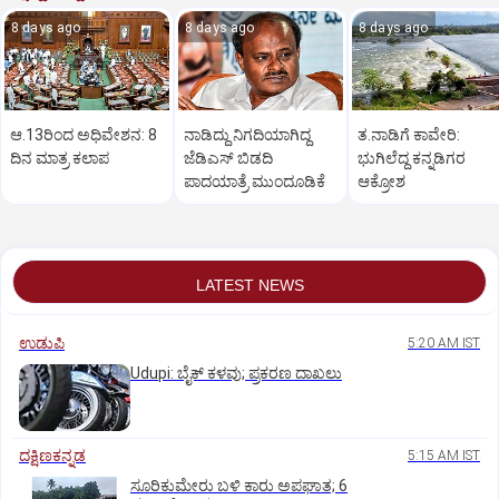
8 days ago
8 days ago
8 days ago
ಆ.13ರಿಂದ ಅಧಿವೇಶನ: 8
ನಾಡಿದ್ದು ನಿಗದಿಯಾಗಿದ್ದ
ತ.ನಾಡಿಗೆ ಕಾವೇರಿ:
ದಿನ ಮಾತ್ರ ಕಲಾಪ
ಜೆಡಿಎಸ್‌ ಬಿಡದಿ
ಭುಗಿಲೆದ್ದ ಕನ್ನಡಿಗರ
ಪಾದಯಾತ್ರೆ ಮುಂದೂಡಿಕೆ
ಆಕ್ರೋಶ
LATEST NEWS
ಉಡುಪಿ
5:20 AM IST
Udupi: ಬೈಕ್ ಕಳವು; ಪ್ರಕರಣ ದಾಖಲು
ದಕ್ಷಿಣಕನ್ನಡ
5:15 AM IST
ಸೂರಿಕುಮೇರು ಬಳಿ ಕಾರು ಅಪಘಾತ; 6