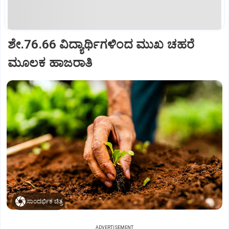
ಶೇ.76.66 ವಿದ್ಯಾರ್ಥಿಗಳಿಂದ ಮುಖ ಚಹರೆ
ಮೂಲಕ ಹಾಜರಾತಿ
ಸಾಂದರ್ಭಿಕ ಚಿತ್ರ
ADVERTISEMENT