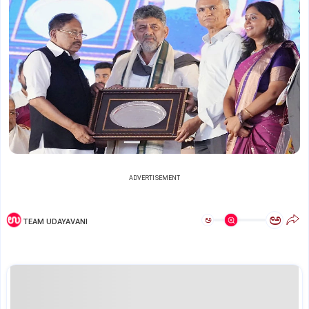
ADVERTISEMENT
ಅ
ಅ
TEAM UDAYAVANI