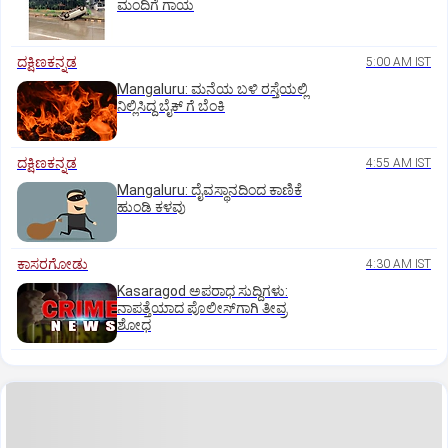
ಮಂದಿಗೆ ಗಾಯ
ದಕ್ಷಿಣಕನ್ನಡ
5:00 AM IST
Mangaluru: ಮನೆಯ ಬಳಿ ರಸ್ತೆಯಲ್ಲಿ
ನಿಲ್ಲಿಸಿದ್ದ ಬೈಕ್ ಗೆ ಬೆಂಕಿ
ದಕ್ಷಿಣಕನ್ನಡ
4:55 AM IST
Mangaluru: ದೈವಸ್ಥಾನದಿಂದ ಕಾಣಿಕೆ
ಹುಂಡಿ ಕಳವು
ಕಾಸರಗೋಡು
4:30 AM IST
Kasaragod ಅಪರಾಧ ಸುದ್ದಿಗಳು:
ನಾಪತ್ತೆಯಾದ ಪೊಲೀಸ್‌ಗಾಗಿ ತೀವ್ರ
ಶೋಧ