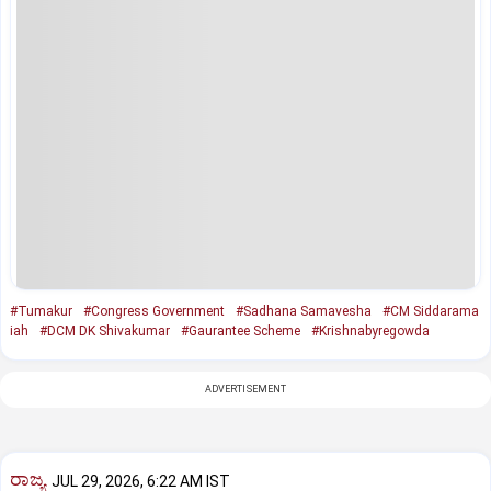
#Tumakur
#Congress Government
#Sadhana Samavesha
#CM Siddarama
iah
#DCM DK Shivakumar
#Gaurantee Scheme
#Krishnabyregowda
ADVERTISEMENT
ರಾಜ್ಯ
JUL 29, 2026, 6:22 AM IST