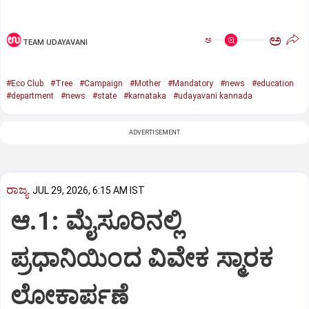
ಅ
ಅ
TEAM UDAYAVANI
#Eco Club
#Tree
#Campaign
#Mother
#Mandatory
#news
#education
#department
#news
#state
#karnataka
#udayavani kannada
ADVERTISEMENT
ರಾಜ್ಯ
JUL 29, 2026, 6:15 AM IST
ಆ.1: ಮೈಸೂರಿನಲ್ಲಿ
ಪ್ರಧಾನಿಯಿಂದ ವಿವೇಕ ಸ್ಮಾರಕ
ಲೋಕಾರ್ಪಣೆ