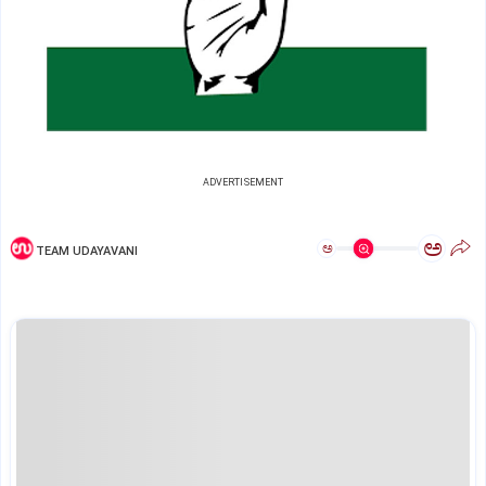
ADVERTISEMENT
ಅ
ಅ
TEAM UDAYAVANI