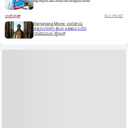
ಬಾಲಿವುಡ್‌
8:21 PM IST
Ramayana Movie: ಭಾರತೀಯ
ಚಿತ್ರರಂಗದಲ್ಲೇ ಹೊಸ ಇತಿಹಾಸ ಬರೆದ
ʼರಾಮಾಯಣʼ ಟ್ರೇಲರ್