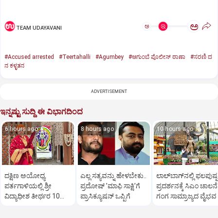
ಅ
ಅ
TEAM UDAYAVANI
#Accused arrested
#Teertahalli
#Agumbey
#ಆಗುಂಬೆ ಪೊಲೀಸ್ ಠಾಣಾ
#ಸರಣಿ ದ
ನ ಕಳ್ಳತನ
ADVERTISEMENT
ಇನ್ನಷ್ಟು ಸುದ್ದಿ ಈ ವಿಭಾಗದಿಂದ
6 hours ago
8 hours ago
10 hours ago
ದಕ್ಷಿಣ ಅಯೋಧ್ಯ
ಎಲ್ಲ ಸತ್ಯವನ್ನು ಹೇಳಬೇಕು..
ಲಾಲ್‌ಬಾಗ್‌ನಲ್ಲಿ ಫಲಪುಷ್ಪ
ಪರ್ತಗಾಳಿಯಲ್ಲಿ ಶ್ರೀ
ಪ್ರದೋಷ್‌ ʼಮಾಫಿ ಸಾಕ್ಷಿʼಗೆ
ಪ್ರದರ್ಶನಕ್ಕೆ ಸಿಎಂ ಚಾಲನೆ
ವಿದ್ಯಾಧೀಶ ತೀರ್ಥರ 10ನೇ
ಪ್ರಾಸಿಕ್ಯೂಷನ್ ಒಪ್ಪಿಗೆ
ಗಂಗ ಸಾಮ್ರಾಜ್ಯದ ವೈಭವ
ಚಾತುರ್ಮಾಸ್ಯ ವ್ರತ ಆರಂಭ