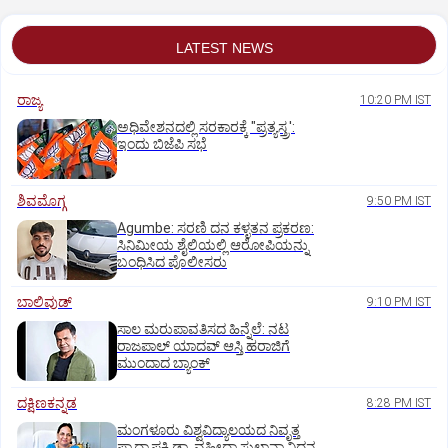
LATEST NEWS
ರಾಜ್ಯ
10:20 PM IST
ಅಧಿವೇಶನದಲ್ಲಿ ಸರಕಾರಕ್ಕೆ "ಪ್ರತ್ಯಸ್ತ್ರ':
ಇಂದು ಬಿಜೆಪಿ ಸಭೆ
ಶಿವಮೊಗ್ಗ
9:50 PM IST
Agumbe: ಸರಣಿ ದನ ಕಳ್ಳತನ ಪ್ರಕರಣ:
ಸಿನಿಮೀಯ ಶೈಲಿಯಲ್ಲಿ ಆರೋಪಿಯನ್ನು
ಬಂಧಿಸಿದ ಪೊಲೀಸರು
ಬಾಲಿವುಡ್‌
9:10 PM IST
ಸಾಲ ಮರುಪಾವತಿಸದ ಹಿನ್ನೆಲೆ: ನಟ
ರಾಜಪಾಲ್ ಯಾದವ್‌ ಆಸ್ತಿ ಹರಾಜಿಗೆ
ಮುಂದಾದ ಬ್ಯಾಂಕ್
ದಕ್ಷಿಣಕನ್ನಡ
8:28 PM IST
ಮಂಗಳೂರು ವಿಶ್ವವಿದ್ಯಾಲಯದ ನಿವೃತ್ತ
ಪ್ರಾಧ್ಯಾಪಕಿ ಡಾ. ವಹೀದಾ ಸುಲ್ತಾನಾ ನಿಧನ