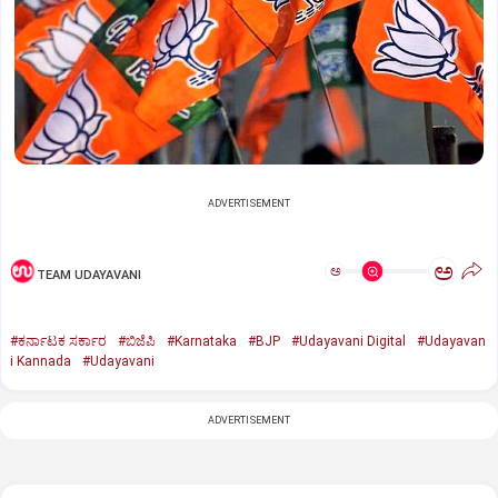
ADVERTISEMENT
ಅ
ಅ
TEAM UDAYAVANI
#ಕರ್ನಾಟಕ ಸರ್ಕಾರ
#ಬಿಜೆಪಿ
#Karnataka
#BJP
#Udayavani Digital
#Udayavan
i Kannada
#Udayavani
ADVERTISEMENT