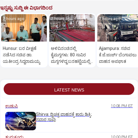
ಇನ್ನಷ್ಟು ಸುದ್ದಿ ಈ ವಿಭಾಗದಿಂದ
7 hours ago
7 hours ago
7 hours ago
Hunsur: ಬರ ವೀಕ್ಷಣೆ
ಅಳಿವಿನಂಚಿನಲ್ಲಿ
Ajjampura: ಸಚಿವ
ನಡೆಸಿದ ಸಚಿವ ಡಾ.
ಕೈಮಗ್ಗಗಳು: 80 ಸಾವಿರ
ಕೆ.ಜೆ.ಜಾರ್ಜ್ ಬೆಂಗಾವಲು
ಯತೀಂದ್ರ ಸಿದ್ದರಾಮಯ್ಯ
ಮಗ್ಗಗಳಿದ್ದ ಬನಹಟ್ಟಿಯಲ್ಲಿ
ವಾಹನ ಅಪಘಾತ
ಉಳಿದಿರುವುದು ಕೇವಲ 18!
LATEST NEWS
ಉಡುಪಿ
10:08 PM IST
Shirva: ದ್ವಿಚಕ್ರ ವಾಹನಕ್ಕೆ ಕಾರು ಢಿಕ್ಕಿ;
ಸವಾರ ಸಾವು
ತುಮಕೂರು
10:00 PM IST