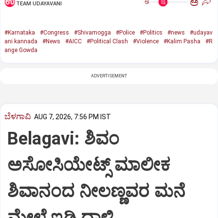
ಅ
ಅ
TEAM UDAYAVANI
#Karnataka
#Congress
#Shivamogga
#Police
#Politics
#news
#udayav
ani kannada
#News
#AICC
#Political Clash
#Violence
#Kalim Pasha
#R
ange Gowda
ADVERTISEMENT
ಬೆಳಗಾವಿ
AUG 7, 2026, 7:56 PM IST
Belagavi: ಶಿವಂ
ಅಸೋಸಿಯೇಟ್ಸ್ ಮಾಲೀಕ
ಶಿವಾನಂದ ನೀಲಣ್ಣವರ ಮನೆ
ಮೇಲೆ ಇಡಿ‌ ದಾಳಿ