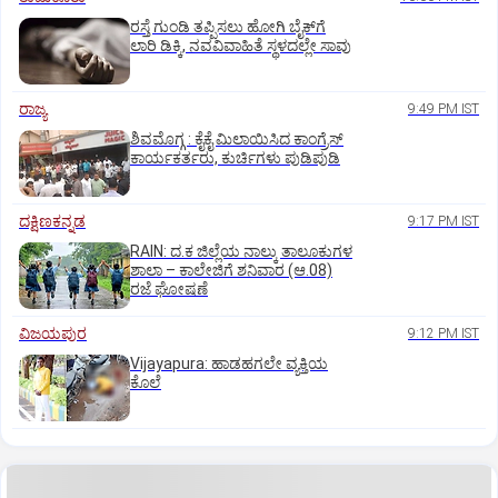
ರಸ್ತೆ ಗುಂಡಿ ತಪ್ಪಿಸಲು ಹೋಗಿ ಬೈಕ್‌ಗೆ
ಲಾರಿ ಡಿಕ್ಕಿ, ನವವಿವಾಹಿತೆ ಸ್ಥಳದಲ್ಲೇ ಸಾವು
ರಾಜ್ಯ
9:49 PM IST
ಶಿವಮೊಗ್ಗ : ಕೈಕೈ ಮಿಲಾಯಿಸಿದ ಕಾಂಗ್ರೆಸ್
ಕಾರ್ಯಕರ್ತರು, ಕುರ್ಚಿಗಳು ಪುಡಿಪುಡಿ
ದಕ್ಷಿಣಕನ್ನಡ
9:17 PM IST
RAIN: ದ.ಕ ಜಿಲ್ಲೆಯ ನಾಲ್ಕು ತಾಲೂಕುಗಳ
ಶಾಲಾ – ಕಾಲೇಜಿಗೆ ಶನಿವಾರ (ಆ.08)
ರಜೆ ಘೋಷಣೆ
ವಿಜಯಪುರ
9:12 PM IST
Vijayapura: ಹಾಡಹಗಲೇ ವ್ಯಕ್ತಿಯ
ಕೊಲೆ