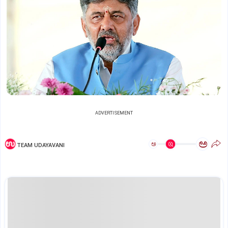
ADVERTISEMENT
ಅ
ಅ
TEAM UDAYAVANI