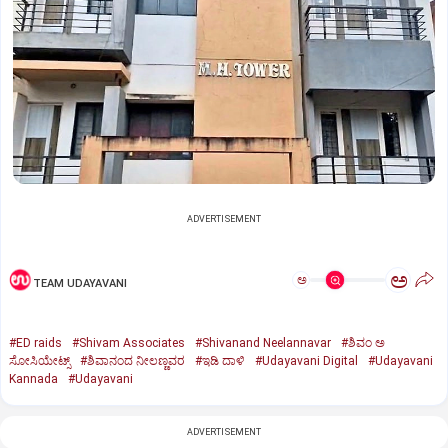
ADVERTISEMENT
ಅ
ಅ
TEAM UDAYAVANI
#ED raids
#Shivam Associates
#Shivanand Neelannavar
#ಶಿವಂ ಅ
ಸೋಸಿಯೇಟ್ಸ್
#ಶಿವಾನಂದ ನೀಲಣ್ಣವರ
#ಇಡಿ ದಾಳಿ
#Udayavani Digital
#Udayavani
Kannada
#Udayavani
ADVERTISEMENT