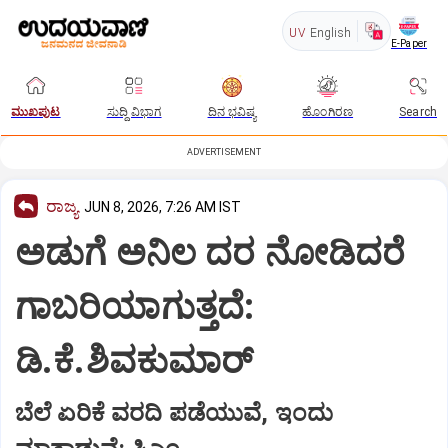
UV
English
E-Paper
ಮುಖಪುಟ
ಸುದ್ದಿ ವಿಭಾಗ
ದಿನ ಭವಿಷ್ಯ
ಹೊಂಗಿರಣ
Search
ADVERTISEMENT
ರಾಜ್ಯ
JUN 8, 2026, 7:26 AM IST
ಅಡುಗೆ ಅನಿಲ ದರ ನೋಡಿದರೆ
ಗಾಬರಿಯಾಗುತ್ತದೆ:
ಡಿ.ಕೆ.ಶಿವಕುಮಾರ್‌
ಬೆಲೆ ಏರಿಕೆ ವರದಿ ಪಡೆಯುವೆ, ಇಂದು