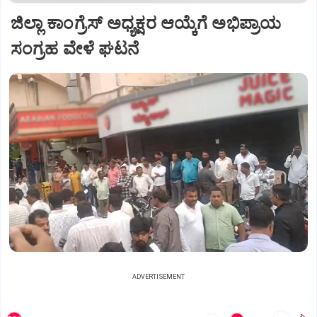
ಜಿಲ್ಲಾ ಕಾಂಗ್ರೆಸ್ ಅಧ್ಯಕ್ಷರ ಆಯ್ಕೆಗೆ ಅಭಿಪ್ರಾಯ
ಸಂಗ್ರಹ ವೇಳೆ ಘಟನೆ
ADVERTISEMENT