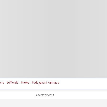
ons
#officials
#news
#udayavani kannada
ADVERTISEMENT