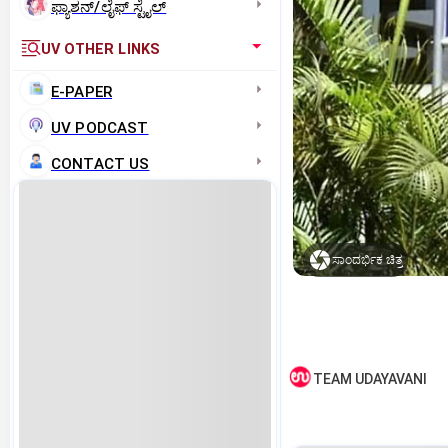
ಫ್ಯಾಶನ್/ಲೈಫ್‌ ಸ್ಟೈಲ್
UV OTHER LINKS
E-PAPER
UV PODCAST
CONTACT US
ಸಾಂದರ್ಭಿಕ ಚಿತ್ರ
TEAM UDAYAVANI