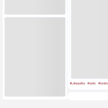
#Lokayukta
#raids
#locati