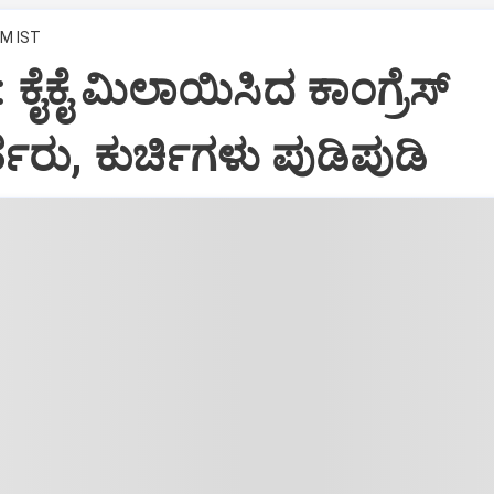
PM IST
: ಕೈಕೈ ಮಿಲಾಯಿಸಿದ ಕಾಂಗ್ರೆಸ್
ತರು, ಕುರ್ಚಿಗಳು ಪುಡಿಪುಡಿ