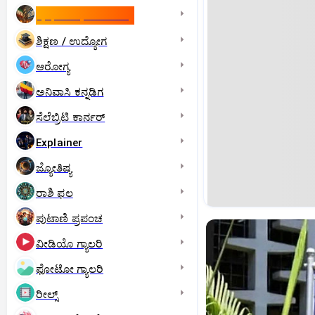
ಇಸ್ರೇಲ್- ಇರಾನ್‌ ಯುದ್ಧ
ಶಿಕ್ಷಣ / ಉದ್ಯೋಗ
ಆರೋಗ್ಯ
ಅನಿವಾಸಿ ಕನ್ನಡಿಗ
ಸೆಲೆಬ್ರಿಟಿ ಕಾರ್ನರ್‌
Explainer
ಜ್ಯೋತಿಷ್ಯ
ರಾಶಿ ಫಲ
ಪುಟಾಣಿ ಪ್ರಪಂಚ
ವೀಡಿಯೊ ಗ್ಯಾಲರಿ
ಫೋಟೋ ಗ್ಯಾಲರಿ
ರೀಲ್ಸ್