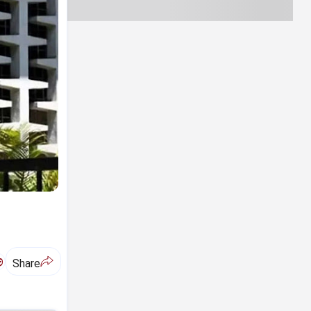
ಅ
Share