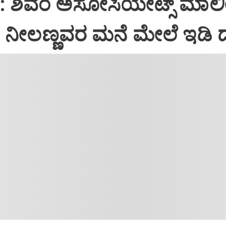
i: ಶಿವಂ ಅಸೋಸಿಯೇಟ್ಸ್ ಮಾಲ
ನೀಲಣ್ಣವರ ಮನೆ ಮೇಲೆ ಇಡಿ‌ 