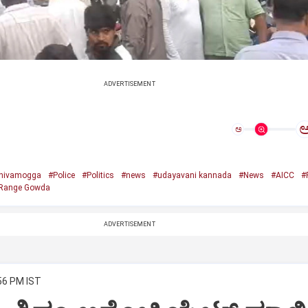
ADVERTISEMENT
ಅ
hivamogga
#Police
#Politics
#news
#udayavani kannada
#News
#AICC
#
Range Gowda
ADVERTISEMENT
:56 PM IST