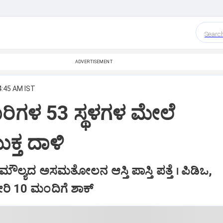
Searc
ADVERTISEMENT
4:45 AM IST
ರಿಗಳ 53 ಸ್ಥಳಗಳ ಮೇಲೆ
್ತ ದಾಳಿ
ೌಲ್ಯದ ಅಸಮತೋಲನ ಆಸ್ತಿ ಪಾಸ್ತಿ ಪತ್ತೆ । ಪಿಡಿಒ,
ೇರಿ 10 ಮಂದಿಗೆ ಶಾಕ್‌