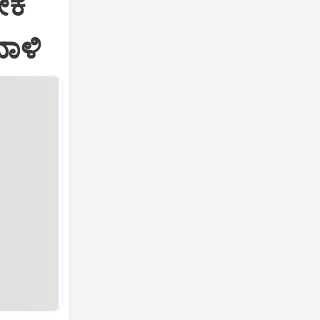
ೀಕ
ದಾಳಿ