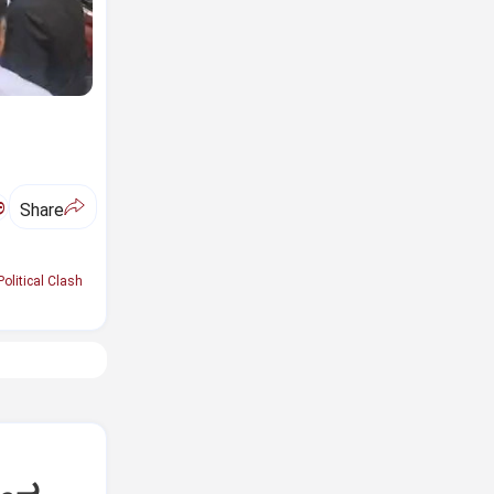
ಅ
Share
Political Clash