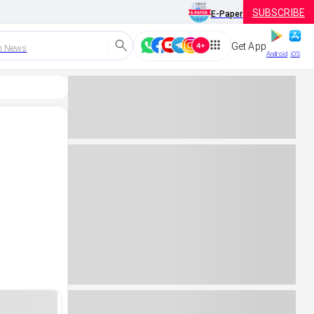
SUBSCRIBE
E-Paper
Get App
h News
Android
iOS