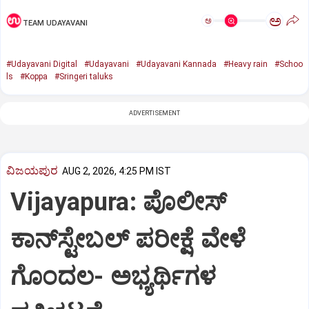
ಅ
ಅ
TEAM UDAYAVANI
#Udayavani Digital
#Udayavani
#Udayavani Kannada
#Heavy rain
#Schoo
ls
#Koppa
#Sringeri taluks
ADVERTISEMENT
ವಿಜಯಪುರ
AUG 2, 2026, 4:25 PM IST
Vijayapura: ಪೊಲೀಸ್
ಕಾನ್‌ಸ್ಟೇಬಲ್ ಪರೀಕ್ಷೆ ವೇಳೆ
ಗೊಂದಲ- ಅಭ್ಯರ್ಥಿಗಳ‌‌