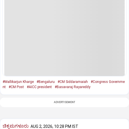
#Mallikarjun Kharge
#Bengaluru
#CM Siddaramaiah
#Congress Governme
nt
#CM Post
#AICC president
#Basavaraj Rayareddy
ADVERTISEMENT
ಚಿಕ್ಕಮಗಳೂರು
AUG 2, 2026, 10:28 PM IST