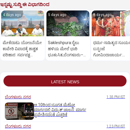
ಇನ್ನಷ್ಟು ಸುದ್ದಿ ಈ ವಿಭಾಗದಿಂದ
4 days ago
5 days ago
5 days ago
ಮೇಕೆದಾಟು ಯೋಜನೆಯೇ
Sakleshpura:ರೈಲು
ಧರ್ಮ-ಸಾಹಿತ್ಯದ ಸೂರ್
ಕಾವೇರಿ ವಿವಾದಕ್ಕೆ ಶಾಶ್ವತ
ಹಳಿಯ ಮೇಲೆ ಭಾರಿ
ಬನ್ನಂಜೆ
ಪರಿಹಾರ: ಸರ್ವಪಕ್ಷ
ಭೂಕುಸಿತ,ಬೆಂಗಳೂರು–
ಗೋವಿಂದಾಚಾರ್ಯ:
ಸಭೆಯಲ್ಲಿ ಸಿಎಂ
ಮಂಗಳೂರು ರೈಲು ಸಂಚಾರ
ಸುತ್ತೂರು ಶ್ರೀ
ಅಸ್ತವ್ಯಸ್ತ
LATEST NEWS
ಬೆಂಗಳೂರು ನಗರ
1:35 PM IST
ಆ.10ರಿಂದ ಭೂಗತ ಮೆಟ್ರೋ
ಮಾರ್ಗದಲ್ಲಿ ವಿದ್ಯುತ್‌ ಚಾಲನೆ: ಮಾರ್ಗ
ಪ್ರವೇಶಿಸದಂತೆ ಎಚ್ಚರಿಕೆ
ಬೆಂಗಳೂರು ನಗರ
1:23 PM IST