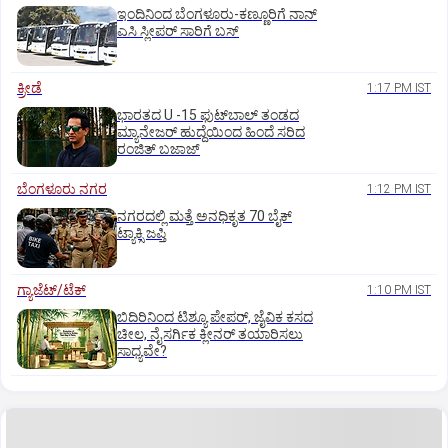
ಇಂದಿನಿಂದ ಬೆಂಗಳೂರು-ಕಣ್ಣೂರಿಗೆ ನಾನ್‌
ಎಸಿ ಸ್ಲೀಪರ್‌ ಸಾರಿಗೆ ಬಸ್‌
ಕ್ರೀಡೆ
1:17 PM IST
ಭಾರತದ U -15 ಫುಟ್‌ಬಾಲ್ ತಂಡದ
ಮ್ಯಾನೇಜರ್‌ ಹುದ್ದೆಯಿಂದ ಹಿಂದೆ ಸರಿದ
ರಂಜಿತ್‌ ಬಜಾಜ್‌
ಬೆಂಗಳೂರು ನಗರ
1:12 PM IST
ನಗರದಲ್ಲಿ ಮತ್ತೆ ಅನಧಿಕೃತ 70 ಬೈಕ್‌
ಟ್ಯಾಕ್ಸಿ ಜಪ್ತಿ
ಗ್ಯಾಜೆಟ್/ಟೆಕ್
1:10 PM IST
ಬಿದಿರಿನಿಂದ ಟಿಶ್ಯೂ ಪೇಪರ್‌, ಜೈವಿಕ ಕಸದ
ಚೀಲ, ನೈಸರ್ಗಿಕ ಕ್ಲೀನರ್‌ ತಯಾರಿಸಲು
ಸಾಧ್ಯವೇ?