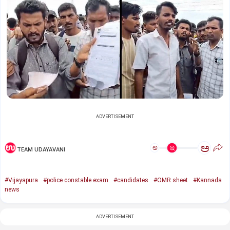
ADVERTISEMENT
ಅ
ಅ
TEAM UDAYAVANI
#Vijayapura
#police constable exam
#candidates
#OMR sheet
#Kannada
news
ADVERTISEMENT