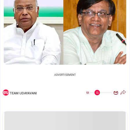
ADVERTISEMENT
ಅ
ಅ
TEAM UDAYAVANI