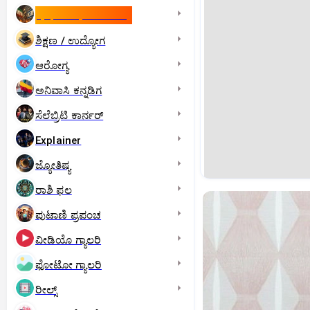
ಇಸ್ರೇಲ್- ಇರಾನ್‌ ಯುದ್ಧ
ಶಿಕ್ಷಣ / ಉದ್ಯೋಗ
ಆರೋಗ್ಯ
ಅನಿವಾಸಿ ಕನ್ನಡಿಗ
ಸೆಲೆಬ್ರಿಟಿ ಕಾರ್ನರ್‌
Explainer
ಜ್ಯೋತಿಷ್ಯ
ರಾಶಿ ಫಲ
ಪುಟಾಣಿ ಪ್ರಪಂಚ
ವೀಡಿಯೊ ಗ್ಯಾಲರಿ
ಫೋಟೋ ಗ್ಯಾಲರಿ
ರೀಲ್ಸ್