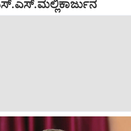
: ಎಸ್.ಎಸ್.ಮಲ್ಲಿಕಾರ್ಜುನ