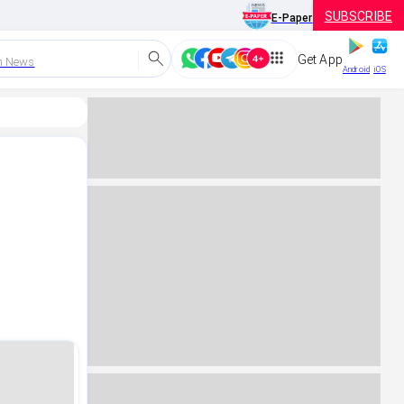
SUBSCRIBE
E-Paper
Get App
h News
Android
iOS