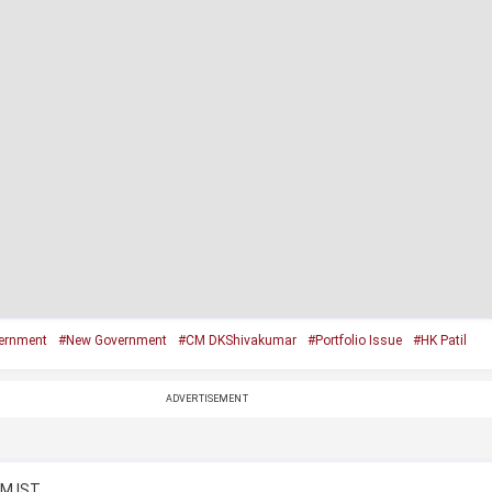
ernment
#New Government
#CM DKShivakumar
#Portfolio Issue
#HK Patil
ADVERTISEMENT
AM IST