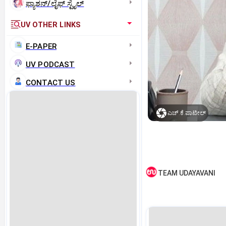
ಫ್ಯಾಶನ್/ಲೈಫ್‌ ಸ್ಟೈಲ್
UV OTHER LINKS
E-PAPER
UV PODCAST
CONTACT US
ಎಚ್‌.ಕೆ.ಪಾಟೀಲ್‌
TEAM UDAYAVANI