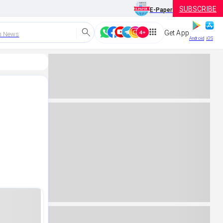
SUBSCRIBE
E-Paper
Get App
h News
Android
iOS