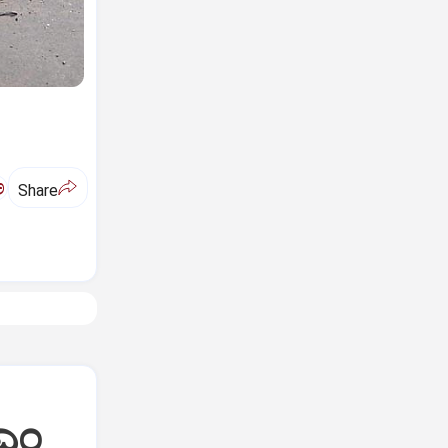
ಅ
Share
ಿಎಂ