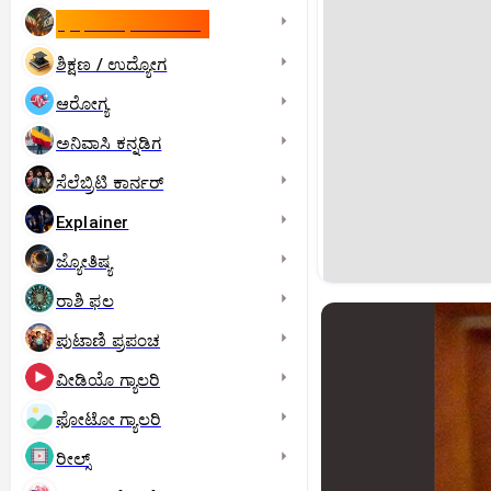
ಇಸ್ರೇಲ್- ಇರಾನ್‌ ಯುದ್ಧ
ಶಿಕ್ಷಣ / ಉದ್ಯೋಗ
ಆರೋಗ್ಯ
ಅನಿವಾಸಿ ಕನ್ನಡಿಗ
ಸೆಲೆಬ್ರಿಟಿ ಕಾರ್ನರ್‌
Explainer
ಜ್ಯೋತಿಷ್ಯ
ರಾಶಿ ಫಲ
ಪುಟಾಣಿ ಪ್ರಪಂಚ
ವೀಡಿಯೊ ಗ್ಯಾಲರಿ
ಫೋಟೋ ಗ್ಯಾಲರಿ
ರೀಲ್ಸ್