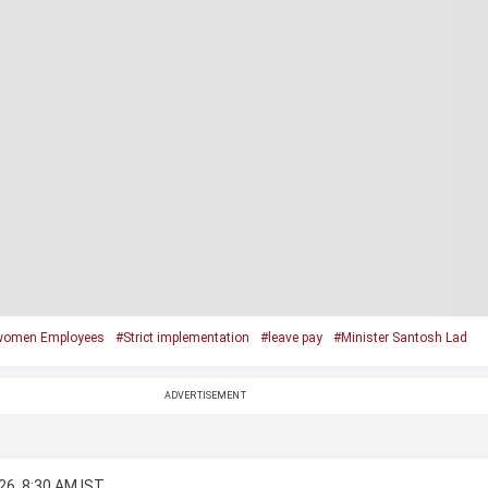
women Employees
#Strict implementation
#leave pay
#Minister Santosh Lad
ADVERTISEMENT
26, 8:30 AM IST