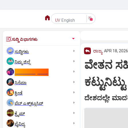
English
UV
ಸುದ್ದಿ ವಿಭಾಗಗಳು
ರಾಜ್ಯ
APR 18, 2026
ಸುದ್ದಿಗಳು
ವೇತನ ಸಹಿ
ನಿಮ್ಮ ಜಿಲ್ಲೆ
ಕಾಮನ್‌ ವೆಲ್ತ್‌ ಗೇಮ್ಸ್‌
ಕಟ್ಟುನಿಟ್
ಸಿನೆಮಾ
ಕ್ರೀಡೆ
ದೇಶದಲ್ಲೇ ಮಾದರಿಯ
ವೆಬ್ ಎಕ್ಸ್‌ಕ್ಲೂಸಿವ್
ಕ್ರೈಮ್
ವೈವಿಧ್ಯ