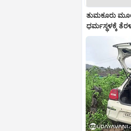
ತುಮಕೂರು ಮೂಲ
ಧರ್ಮಸ್ಥಳಕ್ಕೆ ತೆ