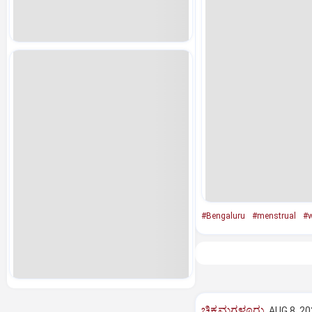
#Bengaluru
#menstrual
#
ಚಿಕ್ಕಮಗಳೂರು
AUG 8, 20