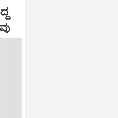
ದ್ದ
ಾವು