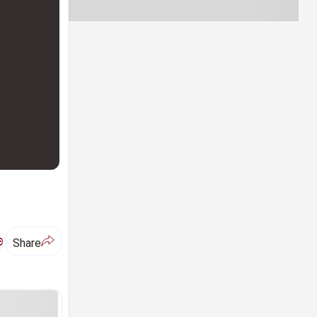
ಅ
Share