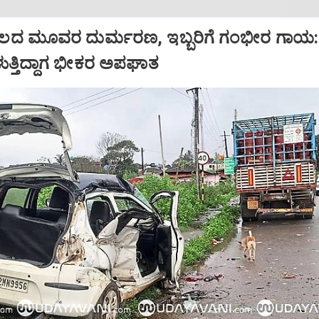
ದ ಮೂವರ ದುರ್ಮರಣ, ಇಬ್ಬರಿಗೆ ಗಂಭೀರ ಗಾಯ:
ರಳುತ್ತಿದ್ದಾಗ ಭೀಕರ ಅಪಘಾತ