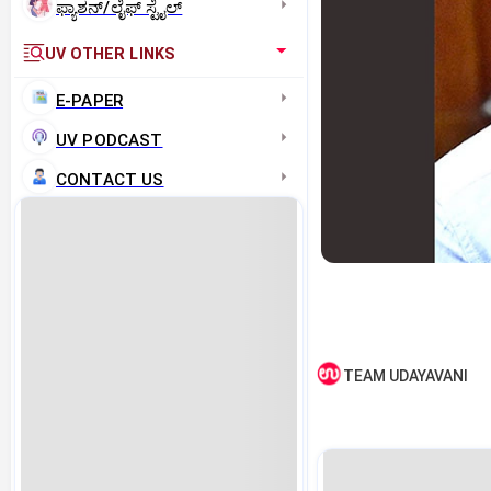
ಫ್ಯಾಶನ್/ಲೈಫ್‌ ಸ್ಟೈಲ್
UV OTHER LINKS
E-PAPER
UV PODCAST
CONTACT US
TEAM UDAYAVANI