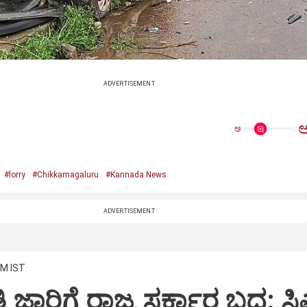
ADVERTISEMENT
ಅ
#lorry
#Chikkamagaluru
#Kannada News
ADVERTISEMENT
AM IST
 ಜಾರಿಗೆ ರಾಜ್ಯ ಸರ್ಕಾರ ಬದ್ಧ: ಸ