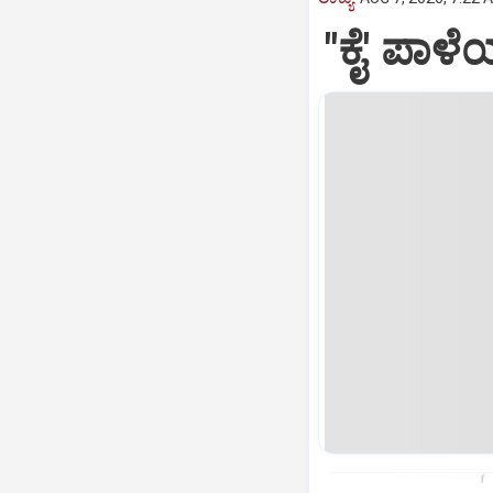
"ಕೈ' ಪಾಳೆ