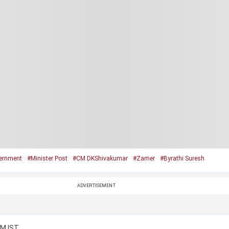
ernment
#Minister Post
#CM DKShivakumar
#Zamer
#Byrathi Suresh
ADVERTISEMENT
AM IST