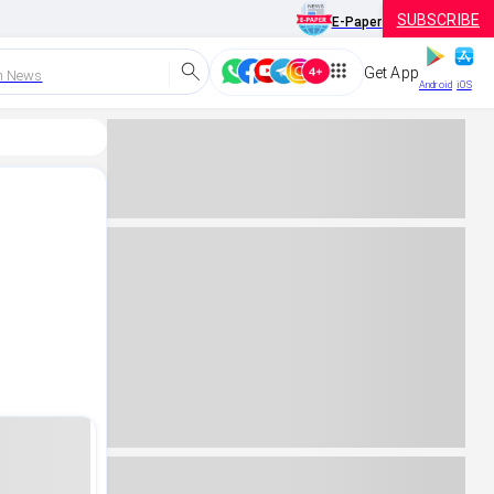
SUBSCRIBE
E-Paper
Get App
h News
Android
iOS