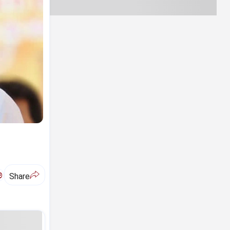
ಅ
Share