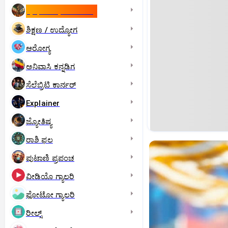
ಇಸ್ರೇಲ್- ಇರಾನ್‌ ಯುದ್ಧ
ಶಿಕ್ಷಣ / ಉದ್ಯೋಗ
ಆರೋಗ್ಯ
ಅನಿವಾಸಿ ಕನ್ನಡಿಗ
ಸೆಲೆಬ್ರಿಟಿ ಕಾರ್ನರ್‌
Explainer
ಜ್ಯೋತಿಷ್ಯ
ರಾಶಿ ಫಲ
ಪುಟಾಣಿ ಪ್ರಪಂಚ
ವೀಡಿಯೊ ಗ್ಯಾಲರಿ
ಫೋಟೋ ಗ್ಯಾಲರಿ
ರೀಲ್ಸ್