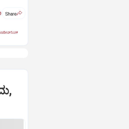
ಅ
Share
ಣದೀಪ್‌ಸಿಂಗ್‌
ದು,