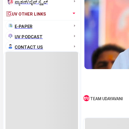
ಫ್ಯಾಶನ್/ಲೈಫ್‌ ಸ್ಟೈಲ್
UV OTHER LINKS
E-PAPER
UV PODCAST
CONTACT US
TEAM UDAYAVANI