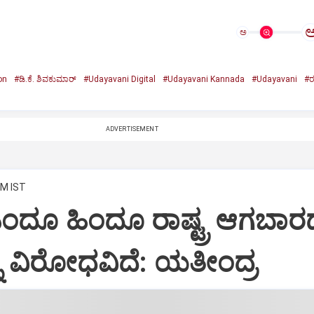
ಅ
on
#ಡಿ.ಕೆ. ಶಿವಕುಮಾರ್‌
#Udayavani Digital
#Udayavani Kannada
#Udayavani
#ರ
ADVERTISEMENT
AM IST
ಂದೂ ಹಿಂದೂ ರಾಷ್ಟ್ರ ಆಗಬಾರ
ನ್ನ ವಿರೋಧವಿದೆ: ಯತೀಂದ್ರ