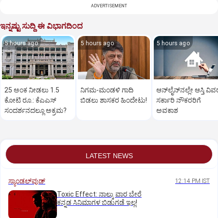
ADVERTISEMENT
ಇನ್ನಷ್ಟು ಸುದ್ದಿ ಈ ವಿಭಾಗದಿಂದ
5 hours ago
5 hours ago
5 hours ago
25 ಅಂಕ ನೀಡಲು 1.5
ನಿಗಮ-ಮಂಡಳಿ ಗಾದಿ
ಆನ್‌ಲೈನ್‌ನಲ್ಲೇ ಆಸ್ತಿ ವಿವ
ಕೋಟಿ ರೂ.: ಕೆಎಎಸ್
ಬಿಡಲು ಶಾಸಕರ ಹಿಂದೇಟು!
ಸರ್ಕಾರಿ ನೌಕರರಿಗೆ
ಸಂದರ್ಶನದಲ್ಲೂ ಅಕ್ರಮ?
ಅವಕಾಶ
LATEST NEWS
ಸ್ಯಾಂಡಲ್‌ವುಡ್‌
12:14 PM IST
Toxic Effect: ನಾಲ್ಕು ವಾರ ಬೇರೆ
ಕನ್ನಡ ಸಿನಿಮಾಗಳ ಬಿಡುಗಡೆ ಇಲ್ಲ!