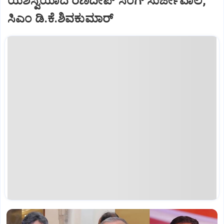
ಯಶಸ್ವಿಯಾದ ರಣದೀಪ್ ಸಿಂಗ್ ಸುರ್ಜೇವಾಲ,
ಸಿಎಂ ಡಿ.ಕೆ.ಶಿವಕುಮಾರ್‌