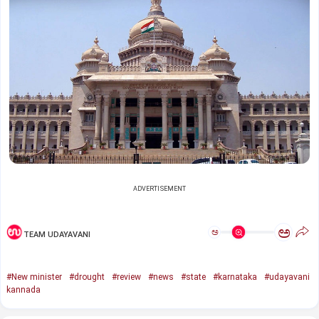
ADVERTISEMENT
ಅ
ಅ
TEAM UDAYAVANI
#New minister
#drought
#review
#news
#state
#karnataka
#udayavani
kannada