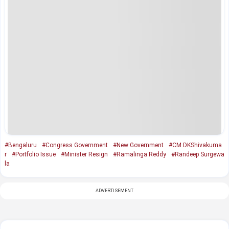
#Bengaluru
#Congress Government
#New Government
#CM DKShivakuma
r
#Portfolio Issue
#Minister Resign
#Ramalinga Reddy
#Randeep Surgewa
la
ADVERTISEMENT