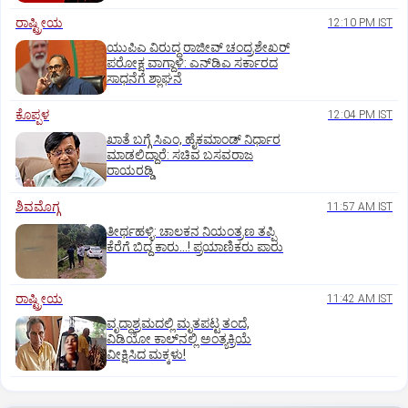
ರಾಷ್ಟ್ರೀಯ
12:10 PM IST
ಯುಪಿಎ ವಿರುದ್ಧ ರಾಜೀವ್ ಚಂದ್ರಶೇಖರ್
ಪರೋಕ್ಷ ವಾಗ್ದಾಳಿ: ಎನ್‌ಡಿಎ ಸರ್ಕಾರದ
ಸಾಧನೆಗೆ ಶ್ಲಾಘನೆ
ಕೊಪ್ಪಳ
12:04 PM IST
ಖಾತೆ ಬಗ್ಗೆ ಸಿಎಂ, ಹೈಕಮಾಂಡ್ ನಿರ್ಧಾರ
ಮಾಡಲಿದ್ದಾರೆ: ಸಚಿವ ಬಸವರಾಜ
ರಾಯರಡ್ಡಿ
ಶಿವಮೊಗ್ಗ
11:57 AM IST
ತೀರ್ಥಹಳ್ಳಿ: ಚಾಲಕನ ನಿಯಂತ್ರಣ ತಪ್ಪಿ
ಕೆರೆಗೆ ಬಿದ್ದ ಕಾರು...! ಪ್ರಯಾಣಿಕರು ಪಾರು
ರಾಷ್ಟ್ರೀಯ
11:42 AM IST
ವೃದ್ಧಾಶ್ರಮದಲ್ಲಿ ಮೃತಪಟ್ಟ ತಂದೆ,
ವಿಡಿಯೋ ಕಾಲ್‌ನಲ್ಲಿ ಅಂತ್ಯಕ್ರಿಯೆ
ವೀಕ್ಷಿಸಿದ ಮಕ್ಕಳು!