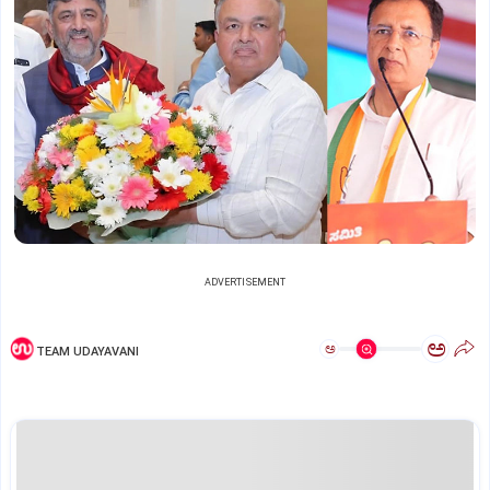
ADVERTISEMENT
ಅ
ಅ
TEAM UDAYAVANI