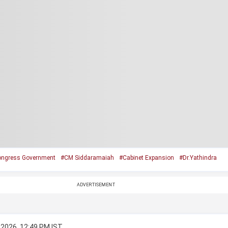
ngress Government
#CM Siddaramaiah
#Cabinet Expansion
#Dr.Yathindra
ADVERTISEMENT
 2026, 12:49 PM IST