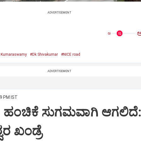
ADVERTISEMENT
ಅ
. Kumaraswamy
#Dk Shivakumar
#NICE road
ADVERTISEMENT
29 PM IST
ೆ ಹಂಚಿಕೆ ಸುಗಮವಾಗಿ ಆಗಲಿದೆ
ರ ಖಂಡ್ರೆ