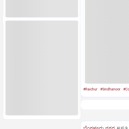
#Raichur
#Sindhanoor
#Co
ಬೆಂಗಳೂರು ನಗರ
AUG 9,