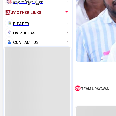
ಫ್ಯಾಶನ್/ಲೈಫ್‌ ಸ್ಟೈಲ್
UV OTHER LINKS
E-PAPER
UV PODCAST
CONTACT US
TEAM UDAYAVANI