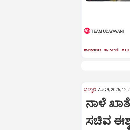
TEAM UDAYAVANI
#Motorists
#Nice toll
#H.D
ಬಳ್ಳಾರಿ
AUG 9, 2026, 12:
ನಾಳೆ ಖಾತ
ಸಚಿವ ಈಶ್ವ