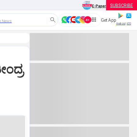
SUBSCRIBE
E-Paper
Get App
h News
Android
iOS
ೀಂದ್ರ