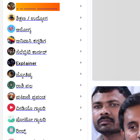
ಇಸ್ರೇಲ್- ಇರಾನ್‌ ಯುದ್ಧ
ಶಿಕ್ಷಣ / ಉದ್ಯೋಗ
ಆರೋಗ್ಯ
ಅನಿವಾಸಿ ಕನ್ನಡಿಗ
ಸೆಲೆಬ್ರಿಟಿ ಕಾರ್ನರ್‌
Explainer
ಜ್ಯೋತಿಷ್ಯ
ರಾಶಿ ಫಲ
ಪುಟಾಣಿ ಪ್ರಪಂಚ
ವೀಡಿಯೊ ಗ್ಯಾಲರಿ
ಫೋಟೋ ಗ್ಯಾಲರಿ
ರೀಲ್ಸ್