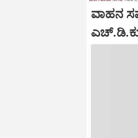
ವಾಹನ ಸವಾ
ಎಚ್‌.ಡಿ.