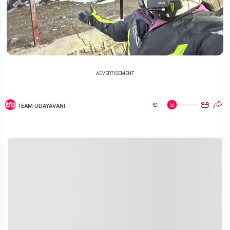
ADVERTISEMENT
ಅ
ಅ
TEAM UDAYAVANI