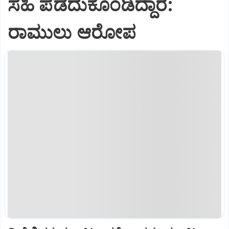
ಸಹಿ ಪಡೆದುಕೊಂಡಿದ್ದಾರೆ:
ರಾಮುಲು ಆರೋಪ