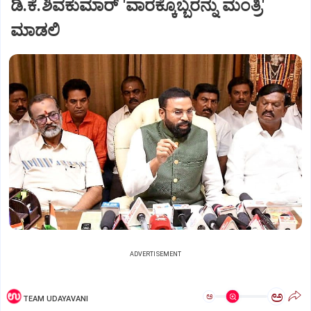
ಡಿ.ಕೆ.ಶಿವಕುಮಾರ್ 'ವಾರಕ್ಕೊಬ್ಬರನ್ನು ಮಂತ್ರಿ'
ಮಾಡಲಿ
ADVERTISEMENT
ಅ
ಅ
TEAM UDAYAVANI