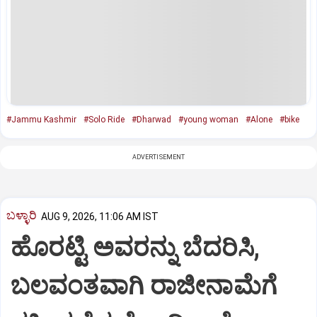
#Jammu Kashmir
#Solo Ride
#Dharwad
#young woman
#Alone
#bike
ADVERTISEMENT
ಬಳ್ಳಾರಿ
AUG 9, 2026, 11:06 AM IST
ಹೊರಟ್ಟಿ ಅವರನ್ನು ಬೆದರಿಸಿ,
ಬಲವಂತವಾಗಿ ರಾಜೀನಾಮೆಗೆ