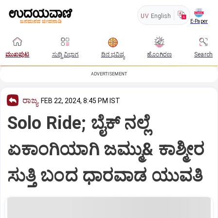
UV
English
E-Paper
ಮುಖಪುಟ
ಸುದ್ದಿ ವಿಭಾಗ
ದಿನ ಭವಿಷ್ಯ
ಹೊಂಗಿರಣ
Search
ADVERTISEMENT
ರಾಜ್ಯ
FEB 22, 2024, 8:45 PM IST
Solo Ride; ಬೈಕ್ ನಲ್ಲೆ
ಏಕಾಂಗಿಯಾಗಿ ಜಮ್ಮು& ಕಾಶ್ಮೀರ
ಸುತ್ತಿ ಬಂದ ಧಾರವಾಡ ಯುವತಿ