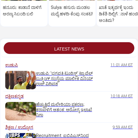
ಹನೂರು: ಕಾಡಾನೆ ದಾಳಿಗೆ
Sulya: ಹಸುರು ಮಂಡಲ
ಖಾತೆ ಇತ್ಯರ್ಥಕ್ಕೆ ಇಂದು
ಅರಣ್ಯ ಸಿಬಂದಿ ಬಲಿ
ಮಧ್ಯೆ ಹಳದಿ-ಕೆಂಪು ಸಂಕಟ!
ಡಿಕೆಶಿ ದಿಲ್ಲಿಗೆ : ನಾಳೆ ಹಂಚಿ
ಅಂತಿಮ?
LATEST NEWS
ಉಡುಪಿ
11:01 AM IST
ಉಡುಪಿ: 'ಭಗವತಿ ಟೂರಿಸ್ಟ್' ಟ್ರಾವೆಲ್
ಬುಕ್ಕಿಂಗ್ ಸಂಸ್ಥೆಯ ಮಾಲೀಕ ವಿನಯ್
ರಾಜ್ ವಿಧಿವಶ
ದಕ್ಷಿಣಕನ್ನಡ
10:18 AM IST
ಹೆಚ್ಚುತ್ತಿದೆ ಮಲೇರಿಯಾ ಪ್ರಕರಣ;
ಕರಾವಳಿಗೆ ಆತಂಕ: ಆರೋಗ್ಯ ಇಲಾಖೆ
ನಿಗಾ
ಶಿಕ್ಷಣ / ಉದ್ಯೋಗ
9:59 AM IST
Recruitment: ಐಬಿಪಿಎಸ್‌ನಿಂದ