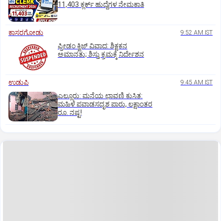
11,403 ಕ್ಲರ್ಕ್‌ ಹುದ್ದೆಗಳ ನೇಮಕಾತಿ
ಕಾಸರಗೋಡು
9:52 AM IST
ಫ್ರೀಡಂ ಕ್ವಿಜ್‌ ವಿವಾದ: ಶಿಕ್ಷಕನ
ಅಮಾನತು; ಶಿಸ್ತು ಕ್ರಮಕ್ಕೆ ನಿರ್ದೇಶನ
ಉಡುಪಿ
9:45 AM IST
ಎಲ್ಲೂರು: ಮನೆಯ ಛಾವಣಿ ಕುಸಿತ:
ಮಹಿಳೆ ಪವಾಡಸದೃಶ ಪಾರು, ಲಕ್ಷಾಂತರ
ರೂ. ನಷ್ಟ!