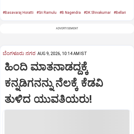
#Basavaraj Horatti
#Sri Ramulu
#B Nagendra
#DK Shivakumar
#Bellari
ADVERTISEMENT
ಬೆಂಗಳೂರು ನಗರ
AUG 9, 2026, 10:14 AM IST
ಹಿಂದಿ ಮಾತನಾಡದ್ದಕ್ಕೆ
ಕನ್ನಡಿಗನನ್ನು ನೆಲಕ್ಕೆ ಕೆಡವಿ
ತುಳಿದ ಯುವತಿಯರು!