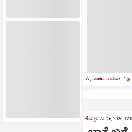
#Vijayendra
#ಅಶೋಕ
#bjp
ಕೊಪ್ಪಳ
AUG 6, 2026, 12: