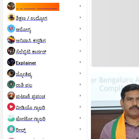
ಇಸ್ರೇಲ್- ಇರಾನ್‌ ಯುದ್ಧ
ಶಿಕ್ಷಣ / ಉದ್ಯೋಗ
ಆರೋಗ್ಯ
ಅನಿವಾಸಿ ಕನ್ನಡಿಗ
ಸೆಲೆಬ್ರಿಟಿ ಕಾರ್ನರ್‌
Explainer
ಜ್ಯೋತಿಷ್ಯ
ರಾಶಿ ಫಲ
ಪುಟಾಣಿ ಪ್ರಪಂಚ
ವೀಡಿಯೊ ಗ್ಯಾಲರಿ
ಫೋಟೋ ಗ್ಯಾಲರಿ
ರೀಲ್ಸ್