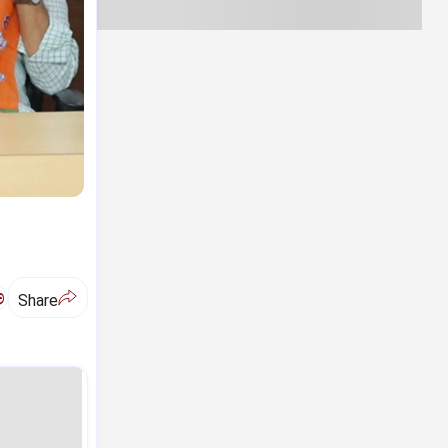
ಅ
Share