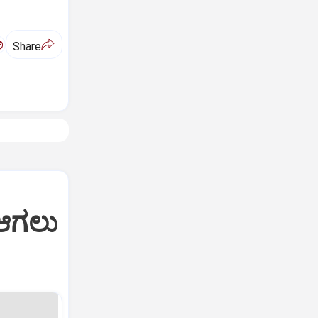
ಅ
Share
' ಆಗಲು