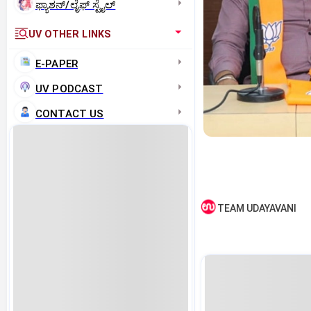
ಫ್ಯಾಶನ್/ಲೈಫ್‌ ಸ್ಟೈಲ್
UV OTHER LINKS
E-PAPER
UV PODCAST
CONTACT US
TEAM UDAYAVANI