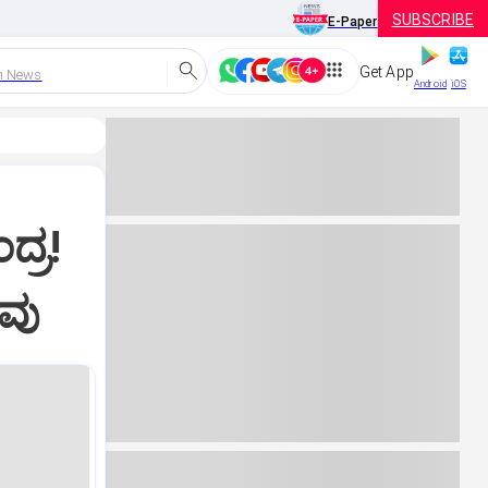
SUBSCRIBE
E-Paper
Get App
h News
Android
iOS
ದ್ರ!
ುವು