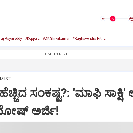
ಅ
raj Rayareddy
#Koppala
#DK Shivakumar
#Raghavendra Hitnal
ADVERTISEMENT
AM IST
ಹೆಚ್ಚಿದ ಸಂಕಷ್ಟ?: 'ಮಾಫಿ ಸಾಕ್ಷಿ
ದೋಷ್ ಅರ್ಜಿ!