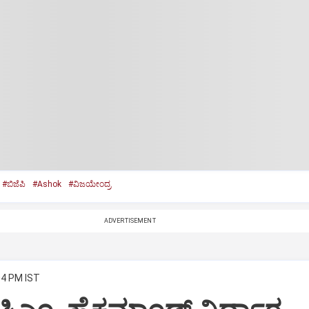
#ಬಿಜೆಪಿ
#Ashok
#ವಿಜಯೇಂದ್ರ
ADVERTISEMENT
04 PM IST