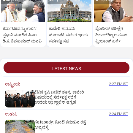
4 days ago
4 days ago
4 days ago
ಕರ್ನಾಟಕವನ್ನು ಉಳಿಸಿ:
ಕಾವೇರಿ ಕಾನೂನು
ಪೊಲೀಸ್‌ ಪರೀಕ್ಷೆಗೆ
ಪ್ರಧಾನಿ ಮೋದಿಗೆ ಸಿಎಂ
ಹೋರಾಟ: ಚರ್ಚೆಗೆ ಇಂದು
ಹಿಜಾಬ್‌ಗಿಲ್ಲ ಅವಕಾಶ:
ಡಿ.ಕೆ. ಶಿವಕುಮಾರ್ ಮನವಿ
ಸರ್ವಪಕ್ಷ ಸಭೆ
ಪ್ರಿಯಾಂಕ್‌ ಖರ್ಗೆ
LATEST NEWS
ರಾಷ್ಟ್ರೀಯ
3:37 PM IST
ಟಿವಿಕೆ ಕೃಷಿ ಬಜೆಟ್ ಶೂನ್ಯ; ಕಾವೇರಿ
ವಿಷಯದಲ್ಲಿ ಸರ್ವಪಕ್ಷ ಸಭೆಗೆ
ಉದಯನಿಧಿ ಸ್ಟಾಲಿನ್ ಆಗ್ರಹ
ಉಡುಪಿ
3:34 PM IST
Katapady: ಕೋಟೆ ಕಮಾನಿನ ರಸ್ತೆ
ಅವ್ಯವಸ್ಥೆ