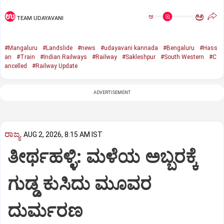
ಅ
ಅ
TEAM UDAYAVANI
#Mangaluru
#Landslide
#news
#udayavani kannada
#Bengaluru
#Hass
an
#Train
#Indian Railways
#Railway
#Sakleshpur
#South Western
#C
ancelled
#Railway Update
ADVERTISEMENT
ರಾಜ್ಯ
AUG 2, 2026, 8:15 AM IST
ತೀರ್ಥಹಳ್ಳಿ: ಮಳೆಯ ಅಬ್ಬರಕ್ಕೆ
ಗುಡ್ಡ ಕುಸಿದು ಮೂವರ
ದುರ್ಮರಣ