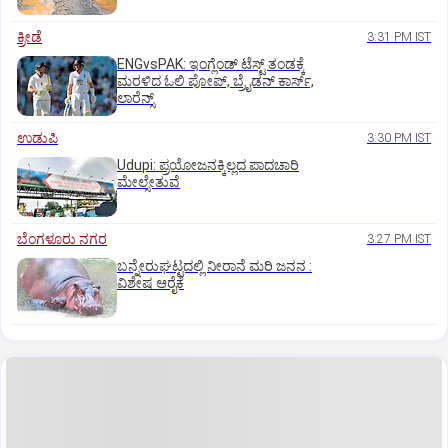
ಕ್ರೀಡೆ
3:31 PM IST
ENGvsPAK: ಇಂಗ್ಲೆಂಡ್‌ ಟೆಸ್ಟ್‌ ತಂಡಕ್ಕೆ
ಮರಳಿದ ಓಲಿ ಪೋಪ್, ಬ್ರೈಡನ್ ಕಾರ್ಸ್,
ಲಾರೆನ್ಸ್
ಉಡುಪಿ
3:30 PM IST
Udupi: ಪ್ರಯೋಜನಕ್ಕಿಲ್ಲದ ಪಾದಚಾರಿ
ಮೇಲ್ಸೇತುವೆ
ಬೆಂಗಳೂರು ನಗರ
3:27 PM IST
ಬನ್ನೇರುಘಟ್ಟದಲ್ಲಿ ನೀರಾನೆ ಮರಿ ಜನನ :
ವಿಶೇಷ ಆರೈಕೆ