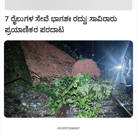
7 ರೈಲುಗಳ ಸೇವೆ ಭಾಗಶಃ ರದ್ದು| ಸಾವಿರಾರು
ಪ್ರಯಾಣಿಕರ ಪರದಾಟ
ADVERTISEMENT