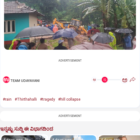
ADVERTISEMENT
ಅ
ಅ
TEAM UDAYAVANI
#rain
#Thirthahalli
#tragedy
#hill collapse
ADVERTISEMENT
ಇನ್ನಷ್ಟು ಸುದ್ದಿ ಈ ವಿಭಾಗದಿಂದ