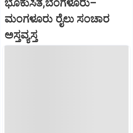
ಭೂಕುಸಿತ,ಬೆಂಗಳೂರು–
ಮಂಗಳೂರು ರೈಲು ಸಂಚಾರ
ಅಸ್ತವ್ಯಸ್ತ