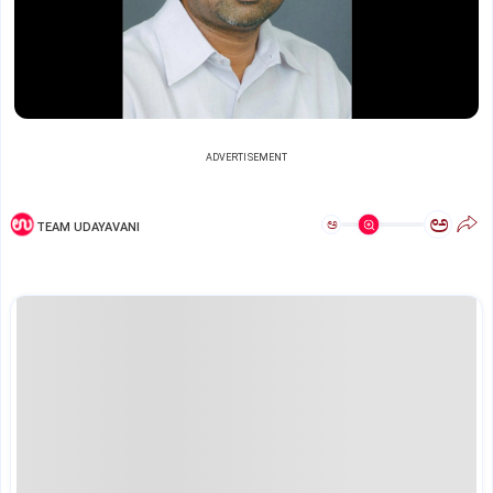
ADVERTISEMENT
ಅ
ಅ
TEAM UDAYAVANI