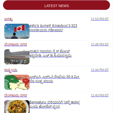
LATEST NEWS
ಜಗತ್ತು
12:53 PM IST
ಕಳೆದ 6 ತಿಂಗಳಲ್ಲಿ ಕೆನಡಾದಿಂದ 3,323
ಭಾರತೀಯರು ಗಡೀಪಾರು!
ಬೆಂಗಳೂರು ನಗರ
12:49 PM IST
ವಾಹನ ಸವಾರರು ನೈಸ್‌ ಟೋಲ್‌
ಕಟ್ಟಬೇಡಿ: ಎಚ್‌.ಡಿ.ಕುಮಾರಸ್ವಾಮಿ
ರಾಷ್ಟ್ರೀಯ
12:44 PM IST
ಎಲ್‌ಎಸಿ, ಎಲ್‌ಒಸಿ ರೇಖೆಯ 50 ಕಿ.ಮೀ.
ನೆಲ ಸೂಕ್ಷ್ಮ ವಲಯ
ಬೆಂಗಳೂರು ನಗರ
12:40 PM IST
Bengaluru: ಬಿರಿಯಾನಿಗೆ ‘ಚಟ್ನಿ ಹಾಕಿಲ್ಲ’
ಎಂದು ಹೋಟೆಲ್‌ ಧ್ವಂಸ