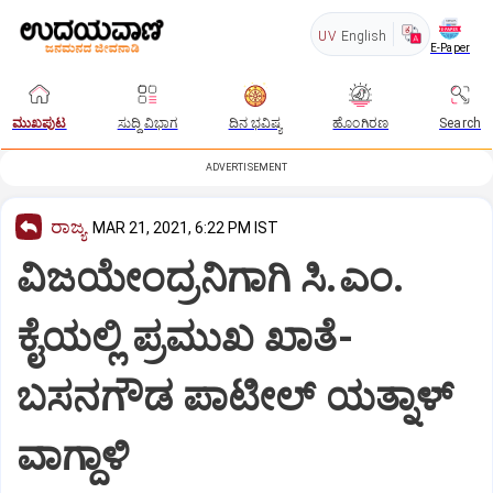
UV
English
E-Paper
ಮುಖಪುಟ
ಸುದ್ದಿ ವಿಭಾಗ
ದಿನ ಭವಿಷ್ಯ
ಹೊಂಗಿರಣ
Search
ADVERTISEMENT
ರಾಜ್ಯ
MAR 21, 2021, 6:22 PM IST
ವಿಜಯೇಂದ್ರನಿಗಾಗಿ ಸಿ.ಎಂ.
ಕೈಯಲ್ಲಿ ಪ್ರಮುಖ ಖಾತೆ-
ಬಸನಗೌಡ ಪಾಟೀಲ್ ಯತ್ನಾಳ್
ವಾಗ್ದಾಳಿ