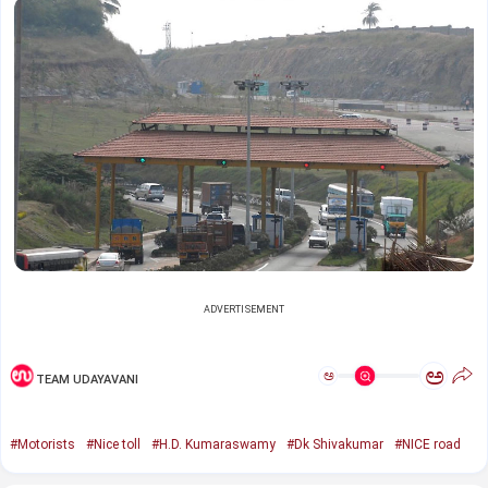
ADVERTISEMENT
ಅ
ಅ
TEAM UDAYAVANI
#Motorists
#Nice toll
#H.D. Kumaraswamy
#Dk Shivakumar
#NICE road