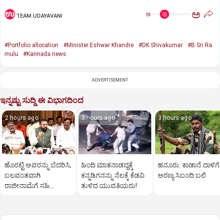
ಅ
ಅ
TEAM UDAYAVANI
#Portfolio allocation
#Minister Eshwar Khandre
#DK Shivakumar
#B Sri Ra
mulu
#Kannada news
ADVERTISEMENT
ಇನ್ನಷ್ಟು ಸುದ್ದಿ ಈ ವಿಭಾಗದಿಂದ
2 hours ago
3 hours ago
3 hours ago
ಹೊರಟ್ಟಿ ಅವರನ್ನು ಬೆದರಿಸಿ,
ಹಿಂದಿ ಮಾತನಾಡದ್ದಕ್ಕೆ
ಹನೂರು: ಕಾಡಾನೆ ದಾಳಿಗೆ
ಬಲವಂತವಾಗಿ
ಕನ್ನಡಿಗನನ್ನು ನೆಲಕ್ಕೆ ಕೆಡವಿ
ಅರಣ್ಯ ಸಿಬಂದಿ ಬಲಿ
ರಾಜೀನಾಮೆಗೆ ಸಹಿ
ತುಳಿದ ಯುವತಿಯರು!
ಪಡೆದುಕೊಂಡಿದ್ದಾರೆ:
ರಾಮುಲು ಆರೋಪ