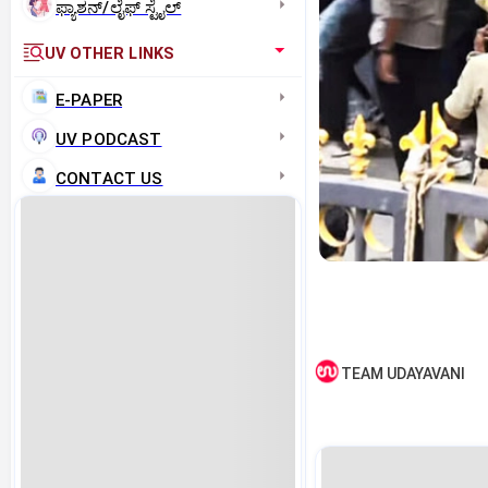
ಫ್ಯಾಶನ್/ಲೈಫ್‌ ಸ್ಟೈಲ್
UV OTHER LINKS
E-PAPER
UV PODCAST
CONTACT US
TEAM UDAYAVANI