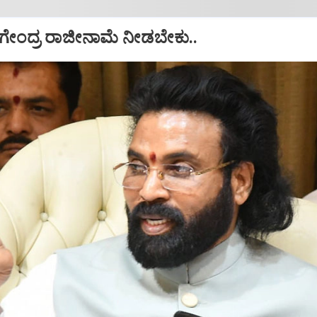
 ನಾಗೇಂದ್ರ ರಾಜೀನಾಮೆ ನೀಡಬೇಕು..