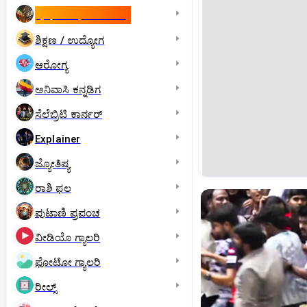
ಇಸ್ರೇಲ್- ಇರಾನ್‌ ಯುದ್ಧ
ಶಿಕ್ಷಣ / ಉದ್ಯೋಗ
ಆರೋಗ್ಯ
ಅನಿವಾಸಿ ಕನ್ನಡಿಗ
ಸೆಲೆಬ್ರಿಟಿ ಕಾರ್ನರ್‌
Explainer
ಜ್ಯೋತಿಷ್ಯ
ರಾಶಿ ಫಲ
ಪುಟಾಣಿ ಪ್ರಪಂಚ
ವೀಡಿಯೊ ಗ್ಯಾಲರಿ
ಫೋಟೋ ಗ್ಯಾಲರಿ
ರೀಲ್ಸ್