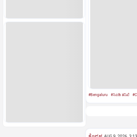
#Bengaluru
#ಸಿಐಡಿ ತನಿಖೆ
#C
ಕೊಪ್ಪಳ
AUG 9, 2026, 3:1