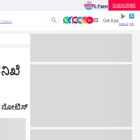
SUBSCRIBE
E-Paper
Get App
h News
Android
iOS
ನಿಖೆ
್ರ ನೋಟಿಸ್‌