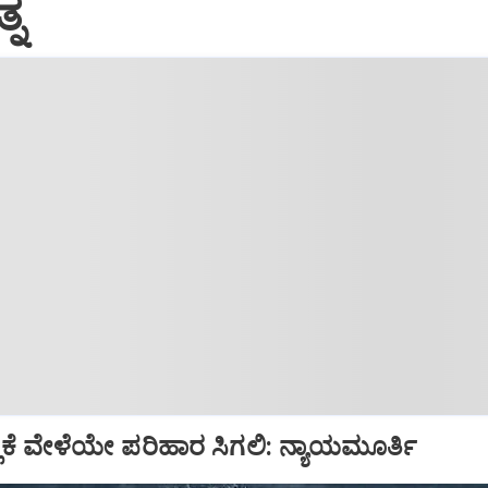
್ನ
್ಲಿಕೆ ವೇಳೆಯೇ ಪರಿಹಾರ ಸಿಗಲಿ: ನ್ಯಾಯಮೂರ್ತಿ