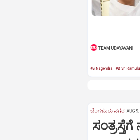
TEAM UDAYAVANI
#B Nagendra
#B Sri Ramulu
ಬೆಂಗಳೂರು ನಗರ
AUG 9,
ಸಂತ್ರಸ್ತೆ