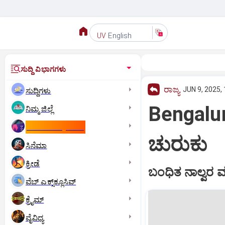
English
UV
ಸುದ್ದಿ ವಿಭಾಗಗಳು
ರಾಜ್ಯ
JUN 9, 2025,
ಸುದ್ದಿಗಳು
Bengaluru
ನಿಮ್ಮ ಜಿಲ್ಲೆ
ಕಾಮನ್‌ ವೆಲ್ತ್‌ ಗೇಮ್ಸ್‌
ಚುರುಕು
ಸಿನೆಮಾ
ಕ್ರೀಡೆ
ಬಂಧಿತ ನಾಲ್ವರ ವಶ
ವೆಬ್ ಎಕ್ಸ್‌ಕ್ಲೂಸಿವ್
ಕ್ರೈಮ್
ವೈವಿಧ್ಯ