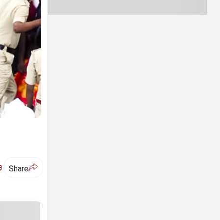
ಅ
Share