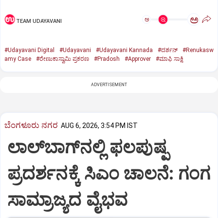
ಅ
ಅ
TEAM UDAYAVANI
#Udayavani Digital
#Udayavani
#Udayavani Kannada
#ದರ್ಶನ್‌
#Renukasw
amy Case
#ರೇಣುಕಾಸ್ವಾಮಿ ಪ್ರಕರಣ
#Pradosh
#Approver
#ಮಾಫಿ ಸಾಕ್ಷಿ
ADVERTISEMENT
ಬೆಂಗಳೂರು ನಗರ
AUG 6, 2026, 3:54 PM IST
ಲಾಲ್‌ಬಾಗ್‌ನಲ್ಲಿ ಫಲಪುಷ್ಪ
ಪ್ರದರ್ಶನಕ್ಕೆ ಸಿಎಂ ಚಾಲನೆ: ಗಂಗ
ಸಾಮ್ರಾಜ್ಯದ ವೈಭವ