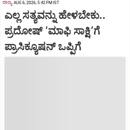
ರಾಜ್ಯ
AUG 6, 2026, 5:42 PM IST
ಎಲ್ಲ ಸತ್ಯವನ್ನು ಹೇಳಬೇಕು..
ಪ್ರದೋಷ್‌ ʼಮಾಫಿ ಸಾಕ್ಷಿʼಗೆ
ಪ್ರಾಸಿಕ್ಯೂಷನ್ ಒಪ್ಪಿಗೆ