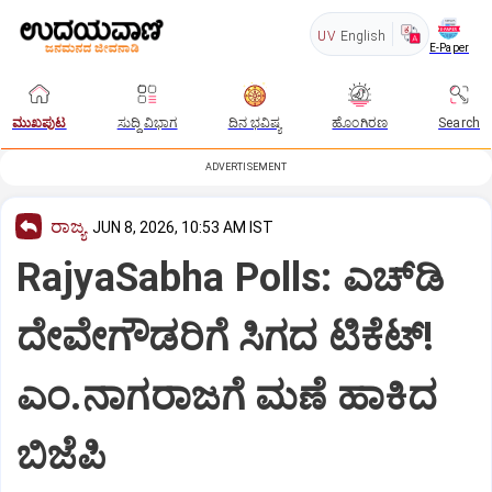
UV
English
E-Paper
ಮುಖಪುಟ
ಸುದ್ದಿ ವಿಭಾಗ
ದಿನ ಭವಿಷ್ಯ
ಹೊಂಗಿರಣ
Search
ADVERTISEMENT
ರಾಜ್ಯ
JUN 8, 2026, 10:53 AM IST
RajyaSabha Polls: ಎಚ್‌ಡಿ
ದೇವೇಗೌಡರಿಗೆ ಸಿಗದ ಟಿಕೆಟ್!‌
ಎಂ.ನಾಗರಾಜಗೆ ಮಣೆ ಹಾಕಿದ
ಬಿಜೆಪಿ