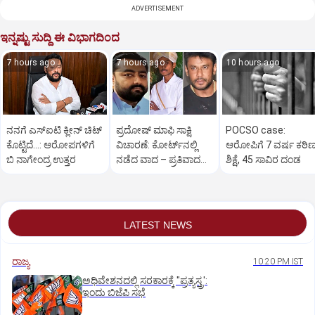
ADVERTISEMENT
ಇನ್ನಷ್ಟು ಸುದ್ದಿ ಈ ವಿಭಾಗದಿಂದ
7 hours ago
7 hours ago
10 hours ago
ನನಗೆ ಎಸ್ಐಟಿ ಕ್ಲೀನ್ ಚಿಟ್
ಪ್ರದೋಷ್ ಮಾಫಿ ಸಾಕ್ಷಿ
POCSO case:
ಕೊಟ್ಟಿದೆ…: ಆರೋಪಗಳಿಗೆ
ವಿಚಾರಣೆ: ಕೋರ್ಟ್‌ನಲ್ಲಿ
ಆರೋಪಿಗೆ 7 ವರ್ಷ ಕಠಿ
ಬಿ ನಾಗೇಂದ್ರ ಉತ್ತರ
ನಡೆದ ವಾದ – ಪ್ರತಿವಾದದ
ಶಿಕ್ಷೆ, 45 ಸಾವಿರ ದಂಡ
ಸಾರಾಂಶ ಇಲ್ಲಿದೆ..
LATEST NEWS
ರಾಜ್ಯ
10:20 PM IST
ಅಧಿವೇಶನದಲ್ಲಿ ಸರಕಾರಕ್ಕೆ "ಪ್ರತ್ಯಸ್ತ್ರ':
ಇಂದು ಬಿಜೆಪಿ ಸಭೆ