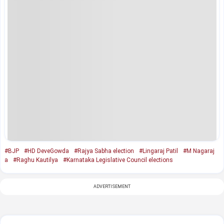
#BJP
#HD DeveGowda
#Rajya Sabha election
#Lingaraj Patil
#M Nagaraj
a
#Raghu Kautilya
#Karnataka Legislative Council elections
ADVERTISEMENT