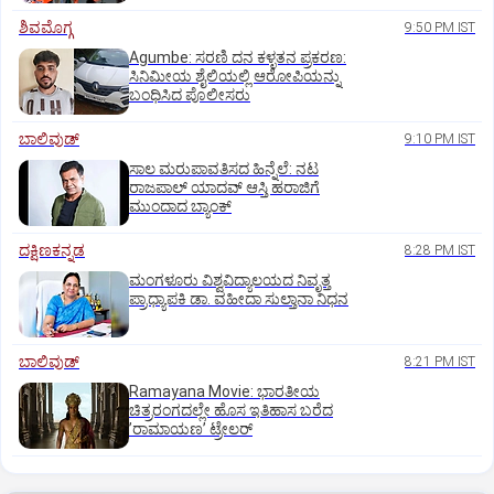
ಶಿವಮೊಗ್ಗ
9:50 PM IST
Agumbe: ಸರಣಿ ದನ ಕಳ್ಳತನ ಪ್ರಕರಣ:
ಸಿನಿಮೀಯ ಶೈಲಿಯಲ್ಲಿ ಆರೋಪಿಯನ್ನು
ಬಂಧಿಸಿದ ಪೊಲೀಸರು
ಬಾಲಿವುಡ್‌
9:10 PM IST
ಸಾಲ ಮರುಪಾವತಿಸದ ಹಿನ್ನೆಲೆ: ನಟ
ರಾಜಪಾಲ್ ಯಾದವ್‌ ಆಸ್ತಿ ಹರಾಜಿಗೆ
ಮುಂದಾದ ಬ್ಯಾಂಕ್
ದಕ್ಷಿಣಕನ್ನಡ
8:28 PM IST
ಮಂಗಳೂರು ವಿಶ್ವವಿದ್ಯಾಲಯದ ನಿವೃತ್ತ
ಪ್ರಾಧ್ಯಾಪಕಿ ಡಾ. ವಹೀದಾ ಸುಲ್ತಾನಾ ನಿಧನ
ಬಾಲಿವುಡ್‌
8:21 PM IST
Ramayana Movie: ಭಾರತೀಯ
ಚಿತ್ರರಂಗದಲ್ಲೇ ಹೊಸ ಇತಿಹಾಸ ಬರೆದ
ʼರಾಮಾಯಣʼ ಟ್ರೇಲರ್