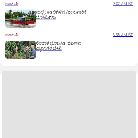
ಉಡುಪಿ
9:02 AM IST
ಮಲ್ಪೆ : ಕಡಲಿಗಿಳಿದ ಮೀನುಗಾರಿಕೆ
ಬೋಟುಗಳು
ಉಡುಪಿ
8:58 AM IST
ರೆಂಜಾಳ ಭೂಕುಸಿತ: ಜಿಎಸ್‌ಐ
ವಿಜ್ಞಾನಿಗಳ ಭೇಟಿ