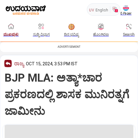
UV
English
E-Paper
ಮುಖಪುಟ
ಸುದ್ದಿ ವಿಭಾಗ
ದಿನ ಭವಿಷ್ಯ
ಹೊಂಗಿರಣ
Search
ADVERTISEMENT
ರಾಜ್ಯ
OCT 15, 2024, 3:53 PM IST
BJP MLA: ಅತ್ಯಾ*ಚಾರ
ಪ್ರಕರಣದಲ್ಲಿ ಶಾಸಕ ಮುನಿರತ್ನಗೆ
ಜಾಮೀನು