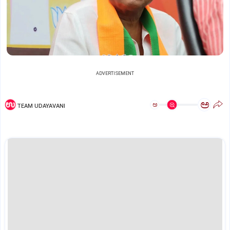
ADVERTISEMENT
ಅ
ಅ
TEAM UDAYAVANI