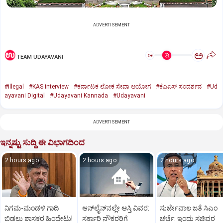
ADVERTISEMENT
ಅ
ಅ
TEAM UDAYAVANI
#illegal
#KAS interview
#ಕರ್ನಾಟಕ ಲೋಕ ಸೇವಾ ಆಯೋಗ
#ಕೆಎಎಸ್ ಸಂದರ್ಶನ
#Ud
ayavani Digital
#Udayavani Kannada
#Udayavani
ADVERTISEMENT
ಇನ್ನಷ್ಟು ಸುದ್ದಿ ಈ ವಿಭಾಗದಿಂದ
2 hours ago
2 hours ago
2 hours ago
ನಿಗಮ-ಮಂಡಳಿ ಗಾದಿ
ಆನ್‌ಲೈನ್‌ನಲ್ಲೇ ಆಸ್ತಿ ವಿವರ:
ಸುರ್ಜೇವಾಲ ಜತೆ ಸಿಎಂ
ಬಿಡಲು ಶಾಸಕರ ಹಿಂದೇಟು!
ಸರ್ಕಾರಿ ನೌಕರರಿಗೆ
ಚರ್ಚೆ: ಇಂದು ಸಚಿವರ