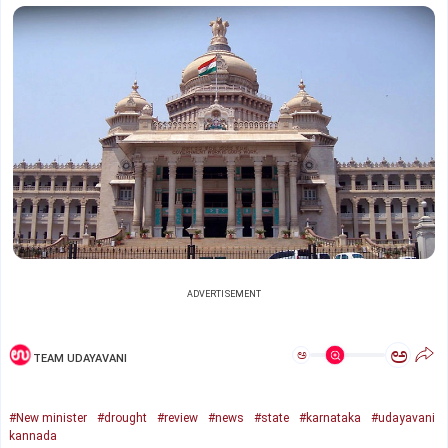
ADVERTISEMENT
ಅ
ಅ
TEAM UDAYAVANI
#New minister
#drought
#review
#news
#state
#karnataka
#udayavani
kannada