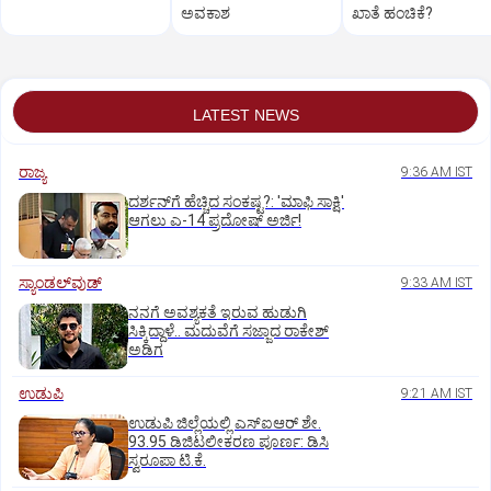
ಅವಕಾಶ
ಖಾತೆ ಹಂಚಿಕೆ?
LATEST NEWS
ರಾಜ್ಯ
9:36 AM IST
ದರ್ಶನ್‌ಗೆ ಹೆಚ್ಚಿದ ಸಂಕಷ್ಟ?: 'ಮಾಫಿ ಸಾಕ್ಷಿ'
ಆಗಲು ಎ-14 ಪ್ರದೋಷ್ ಅರ್ಜಿ!
ಸ್ಯಾಂಡಲ್‌ವುಡ್‌
9:33 AM IST
ನನಗೆ ಅವಶ್ಯಕತೆ ಇರುವ ಹುಡುಗಿ
ಸಿಕ್ಕಿದ್ದಾಳೆ.. ಮದುವೆಗೆ ಸಜ್ಜಾದ ರಾಕೇಶ್
ಅಡಿಗ
ಉಡುಪಿ
9:21 AM IST
ಉಡುಪಿ ಜಿಲ್ಲೆಯಲ್ಲಿ ಎಸ್‌ಐಆರ್‌ ಶೇ.
93.95 ಡಿಜಿಟಲೀಕರಣ ಪೂರ್ಣ: ಡಿಸಿ
ಸ್ವರೂಪಾ ಟಿ.ಕೆ.