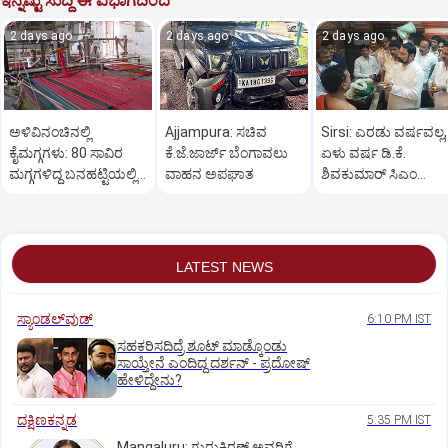
ಇನ್ನಷ್ಟು ಸುದ್ದಿ ಈ ವಿಭಾಗದಿಂದ
2 days ago
2 days ago
2 days ago
ಅಳಿವಿನಂಚಿನಲ್ಲಿ
Ajjampura: ಸಚಿವ
Sirsi: ಎರಡು ವರ್ಷವಲ್ಲ,
ಕೈಮಗ್ಗಗಳು: 80 ಸಾವಿರ
ಕೆ.ಜೆ.ಜಾರ್ಜ್ ಬೆಂಗಾವಲು
ಏಳು ವರ್ಷ ಡಿ.ಕೆ.
ಮಗ್ಗಗಳಿದ್ದ ಬನಹಟ್ಟಿಯಲ್ಲಿ
ವಾಹನ ಅಪಘಾತ
ಶಿವಕುಮಾರ್ ಸಿಎಂ
ಉಳಿದಿರುವುದು ಕೇವಲ 18!
ಆಗಬೇಕು: ಲಕ್ಷ್ಮಣ ಸವದಿ
LATEST NEWS
ಸ್ಯಾಂಡಲ್‌ವುಡ್‌
6:10 PM IST
ಸಹಕರಿಸದಿದ್ರೆ ಶೂಟ್‌ ಮಾಡ್ಕೊಂಡು
ಸಾಯ್ತೇನೆ ಎಂದಿದ್ದ ದರ್ಶನ್‌ - ಪ್ರದೋಷ್‌
ಹೇಳಿದ್ದೇನು?
ದಕ್ಷಿಣಕನ್ನಡ
5:35 PM IST
Mangaluru: ಗುರುಕಿರಣ್ ಅವರಿಗೆ