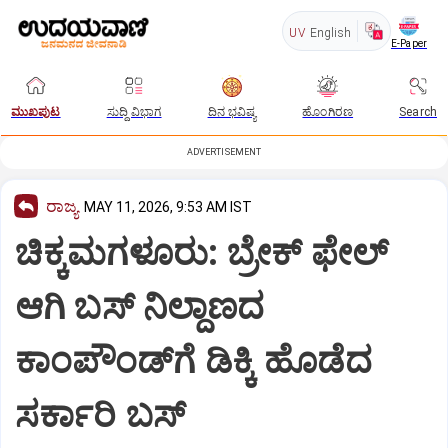
UV
English
E-Paper
ಮುಖಪುಟ
ಸುದ್ದಿ ವಿಭಾಗ
ದಿನ ಭವಿಷ್ಯ
ಹೊಂಗಿರಣ
Search
ADVERTISEMENT
ರಾಜ್ಯ
MAY 11, 2026, 9:53 AM IST
ಚಿಕ್ಕಮಗಳೂರು: ಬ್ರೇಕ್ ಫೇಲ್
ಆಗಿ ಬಸ್ ನಿಲ್ದಾಣದ
ಕಾಂಪೌಂಡ್‌ಗೆ ಡಿಕ್ಕಿ ಹೊಡೆದ
ಸರ್ಕಾರಿ ಬಸ್