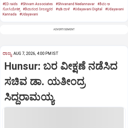
#ED raids
#Shivam Associates
#Shivanand Neelannavar
#ಶಿವಂ ಅ
ಸೋಸಿಯೇಟ್ಸ್
#ಶಿವಾನಂದ ನೀಲಣ್ಣವರ
#ಇಡಿ ದಾಳಿ
#Udayavani Digital
#Udayavani
Kannada
#Udayavani
ADVERTISEMENT
ರಾಜ್ಯ
AUG 7, 2026, 4:00 PM IST
Hunsur: ಬರ ವೀಕ್ಷಣೆ ನಡೆಸಿದ
ಸಚಿವ ಡಾ. ಯತೀಂದ್ರ
ಸಿದ್ದರಾಮಯ್ಯ