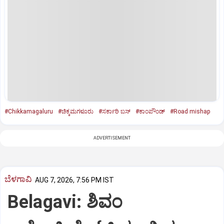
#Chikkamagaluru
#ಚಿಕ್ಕಮಗಳೂರು
#ಸರ್ಕಾರಿ ಬಸ್
#ಕಾಂಪೌಂಡ್
#Road mishap
ADVERTISEMENT
ಬೆಳಗಾವಿ
AUG 7, 2026, 7:56 PM IST
Belagavi: ಶಿವಂ