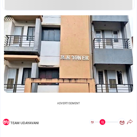
ADVERTISEMENT
ಅ
ಅ
TEAM UDAYAVANI