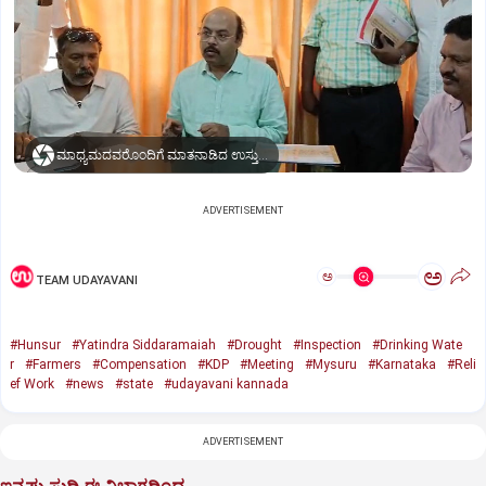
ಮಾಧ್ಯಮದವರೊಂದಿಗೆ ಮಾತನಾಡಿದ ಉಸ್ತುವಾರಿ ಸಚಿವ ಡಾ. ಯತೀಂದ್ರ ಸಿದ್ದರಾಮಯ್ಯ
ADVERTISEMENT
ಅ
ಅ
TEAM UDAYAVANI
#Hunsur
#Yatindra Siddaramaiah
#Drought
#Inspection
#Drinking Wate
r
#Farmers
#Compensation
#KDP
#Meeting
#Mysuru
#Karnataka
#Reli
ef Work
#news
#state
#udayavani kannada
ADVERTISEMENT