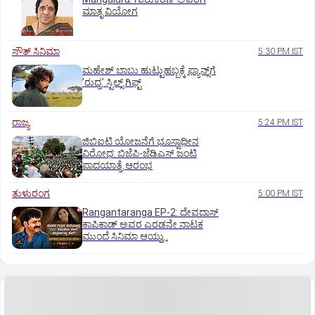
ಮಾತೃ ವಿಯೋಗ
ಸೌತ್‌ ಸಿನಿಮಾ
5:30 PM IST
ಮಹೇಶ್‌ ಬಾಬು ಹುಟ್ಟುಹಬ್ಬಕ್ಕೆ ಫ್ಯಾನ್ಸ್‌ಗೆ
ʼರುದ್ರʼ ಸ್ಟಿಲ್ಸ್‌ ಗಿಫ್ಟ್
ರಾಜ್ಯ
5:24 PM IST
ಜಿಬಿಐಟಿ ಯೋಜನೆಗೆ ಭೂಸ್ವಾಧೀನ
ವಿರೋಧ: ಬಿಜೆಪಿ-ಜೆಡಿಎಸ್‌ ಜಂಟಿ
ಪಾದಯಾತ್ರೆ ಆರಂಭ
ತುಳುರಂಗ
5:00 PM IST
Rangantaranga EP-2: ದೇವದಾಸ್
ಕಾಪಿಕಾಡ್‌ ಅವರ ಎರಡನೇ ನಾಟಕ
ಮುಂದೆ ಸಿನಿಮಾ ಆಯ್ತು..