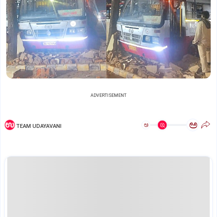
ADVERTISEMENT
ಅ
ಅ
TEAM UDAYAVANI